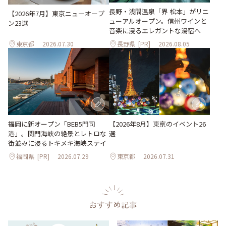
長野・浅間温泉「界 松本」がリニ
【2026年7月】東京ニューオープ
ューアルオープン。信州ワインと
ン23選
音楽に浸るエレガントな湯宿へ
東京都
2026.07.30
長野県
[PR]
2026.08.05
【2026年8月】東京のイベント26
福岡に新オープン「BEB5門司
選
港」。関門海峡の絶景とレトロな
街並みに浸るトキメキ海峡ステイ
福岡県
[PR]
2026.07.29
東京都
2026.07.31
おすすめ記事