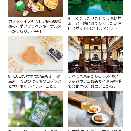
新しくなった「ことりっぷ軽井
カスタマイズも楽しい!約500種
沢」と一緒におでかけしたい注
類の可愛いワッペンキーホルダ
目スポット13選【スタンプラリ
ーがずらり。小平市
ー開催中】 | ことりっぷ
「Kimamaya T&K」 | ことりっ
ぷ
8月10日だけの限定品も♪「豊
すべて東京駅から徒歩5分以内
島屋」で見つける鳩の日グッズ
♪駅近カフェ最新ガイド6選~重
と本店限定アイテム | ことりっ
要文化財の洋館カフェから、改
ぷ
札すぐのレトロ喫茶まで~ | こと
りっぷ