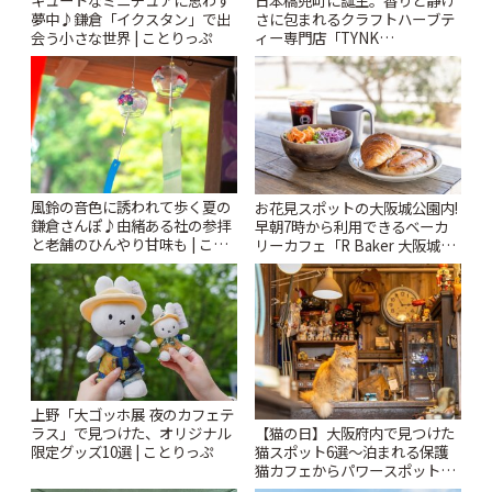
キュートなミニチュアに思わず
日本橋兜町に誕生。香りと静け
夢中♪鎌倉「イクスタン」で出
さに包まれるクラフトハーブテ
会う小さな世界 | ことりっぷ
ィー専門店「TYNK
Kabutocho」 | ことりっぷ
風鈴の音色に誘われて歩く夏の
お花見スポットの大阪城公園内!
鎌倉さんぽ♪由緒ある社の参拝
早朝7時から利用できるベーカ
と老舗のひんやり甘味も | こと
リーカフェ「R Baker 大阪城公
りっぷ
園店」 | ことりっぷ
上野「大ゴッホ展 夜のカフェテ
【猫の日】大阪府内で見つけた
ラス」で見つけた、オリジナル
猫スポット6選〜泊まれる保護
限定グッズ10選 | ことりっぷ
猫カフェからパワースポットま
で〜 | ことりっぷ