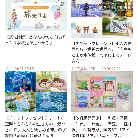
【旅先診断】あなたの“いま”にぴ
ったりな旅先が見つかる♪
【チケットプレゼント】水辺の世
界から浮世絵の世界へ。「広島も
とまち水族館」ではじまるアート
さんぽ
2026.05.15
広島県
[PR]
2026.07.31
【改訂版発売♪】「角館・盛岡」
【チケットプレゼント】アートな
「仙台」「鎌倉」「伊豆」「軽井
空間ともふもふの生きものに癒や
沢」「伊勢志摩」国内6エリアと
されて♪ 大人も楽しめる神戸の水
海外1エリアがリニューアル
族館「átoa」と周辺さんぽ