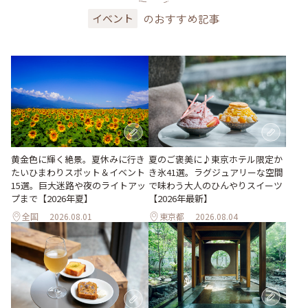
のおすすめ記事
イベント
黄金色に輝く絶景。夏休みに行き
夏のご褒美に♪東京ホテル限定か
たいひまわりスポット＆イベント
き氷41選。ラグジュアリーな空間
15選。巨大迷路や夜のライトアッ
で味わう大人のひんやりスイーツ
プまで【2026年夏】
【2026年最新】
全国
2026.08.01
東京都
2026.08.04