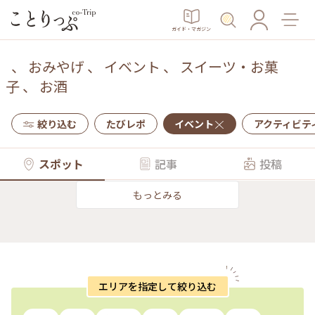
ガイド・マガジン
、
おみやげ
、
イベント
、
スイーツ・お菓
子
、
お酒
絞り込む
たびレポ
イベント
アクティビテ
スポット
記事
投稿
もっとみる
エリアを指定して絞り込む