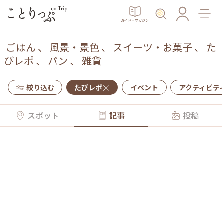
ガイド・マガジン
ごはん
、
風景・景色
、
スイーツ・お菓子
、
た
びレポ
、
パン
、
雑貨
絞り込む
たびレポ
イベント
アクティビテ
スポット
記事
投稿