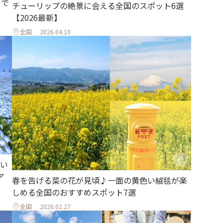
まで
チューリップの絶景に会える全国のスポット6選
【2026最新】
全国
2026.04.10
い
ア
春を告げる菜の花が見頃♪一面の黄色い絨毯が楽
しめる全国のおすすめスポット7選
全国
2026.02.27