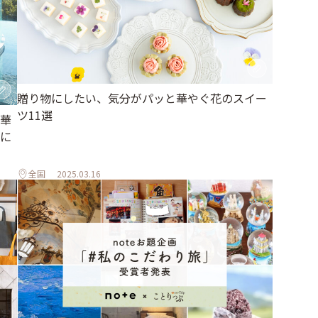
贈り物にしたい、気分がパッと華やぐ花のスイー
ツ11選
華
に
全国
2025.03.16