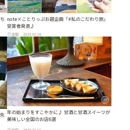
note×ことりっぷお題企画「#私のこだわり旅」
ち
受賞者発表♪
全国
2025.01.16
年の始まりをすこやかに♪ 甘酒と甘酒スイーツが
先
美味しい全国のお店6選
全国
2025.01.11