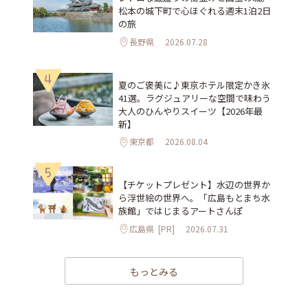
松本の城下町で心ほぐれる週末1泊2日
の旅
長野県
2026.07.28
4
夏のご褒美に♪東京ホテル限定かき氷
41選。ラグジュアリーな空間で味わう
大人のひんやりスイーツ【2026年最
新】
東京都
2026.08.04
5
【チケットプレゼント】水辺の世界か
ら浮世絵の世界へ。「広島もとまち水
族館」ではじまるアートさんぽ
広島県
[PR]
2026.07.31
もっとみる