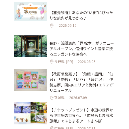
【旅先診断】あなたの“いま”にぴった
りな旅先が見つかる♪
2026.05.15
長野・浅間温泉「界 松本」がリニュー
アルオープン。信州ワインと音楽に浸
るエレガントな湯宿へ
長野県
[PR]
2026.08.05
【改訂版発売♪】「角館・盛岡」「仙
台」「鎌倉」「伊豆」「軽井沢」「伊
勢志摩」国内6エリアと海外1エリアが
リニューアル
宮城県
2026.07.09
【チケットプレゼント】水辺の世界か
ら浮世絵の世界へ。「広島もとまち水
族館」ではじまるアートさんぽ
広島県
[PR]
2026.07.31