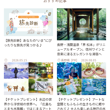
おすすめ記事
【旅先診断】あなたの“いま”にぴ
長野・浅間温泉「界 松本」がリニ
ったりな旅先が見つかる♪
ューアルオープン。信州ワインと
音楽に浸るエレガントな湯宿へ
2026.05.15
長野県
[PR]
2026.08.05
【チケットプレゼント】水辺の世
【チケットプレゼント】アートな
界から浮世絵の世界へ。「広島も
空間ともふもふの生きものに癒や
とまち水族館」ではじまるアート
されて♪ 大人も楽しめる神戸の水