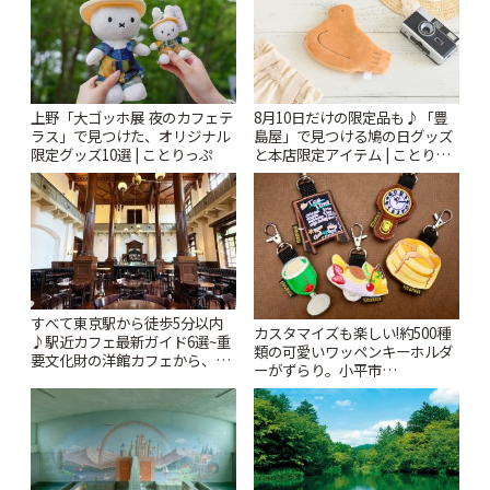
上野「大ゴッホ展 夜のカフェテ
8月10日だけの限定品も♪「豊
ラス」で見つけた、オリジナル
島屋」で見つける鳩の日グッズ
限定グッズ10選 | ことりっぷ
と本店限定アイテム | ことりっ
ぷ
すべて東京駅から徒歩5分以内
カスタマイズも楽しい!約500種
♪駅近カフェ最新ガイド6選~重
類の可愛いワッペンキーホルダ
要文化財の洋館カフェから、改
ーがずらり。小平市
札すぐのレトロ喫茶まで~ | こと
「Kimamaya T&K」 | ことりっ
りっぷ
ぷ