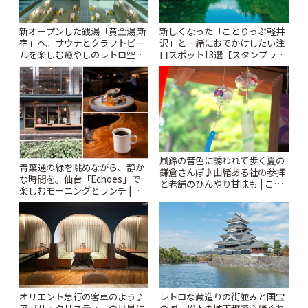
新オープンした銭湯「黄金湯 新
新しくなった「ことりっぷ軽井
宿」へ。サウナとクラフトビー
沢」と一緒におでかけしたい注
ルを楽しむ癒やしのレトロ空間
目スポット13選【スタンプラリ
| ことりっぷ
ー開催中】 | ことりっぷ
風鈴の音色に誘われて歩く夏の
青葉通の緑を眺めながら、静か
鎌倉さんぽ♪由緒ある社の参拝
な時間を。仙台「Echoes」で
と老舗のひんやり甘味も | こと
楽しむモーニングとランチ | こ
りっぷ
とりっぷ
オリエント急行の客車のよう♪
レトロな蔵造りの街並みと国宝
アガサ・クリスティーの世界に
の城。松本の城下町で心ほぐれ