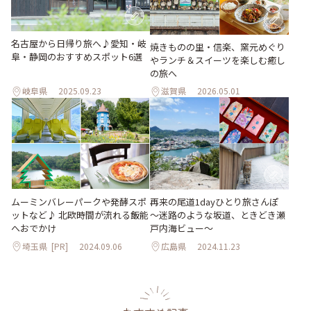
名古屋から日帰り旅へ♪愛知・岐
焼きものの里・信楽、窯元めぐり
阜・静岡のおすすめスポット6選
やランチ＆スイーツを楽しむ癒し
の旅へ
岐阜県
2025.09.23
滋賀県
2026.05.01
ムーミンバレーパークや発酵スポ
再来の尾道1dayひとり旅さんぽ
ットなど♪ 北欧時間が流れる飯能
～迷路のような坂道、ときどき瀬
へおでかけ
戸内海ビュー～
埼玉県
[PR]
2024.09.06
広島県
2024.11.23