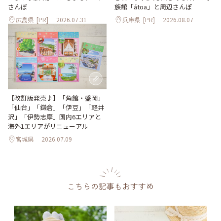
さんぽ
族館「átoa」と周辺さんぽ
広島県
[PR]
2026.07.31
兵庫県
[PR]
2026.08.07
【改訂版発売♪】「角館・盛岡」
「仙台」「鎌倉」「伊豆」「軽井
沢」「伊勢志摩」国内6エリアと
海外1エリアがリニューアル
宮城県
2026.07.09
こちらの記事もおすすめ