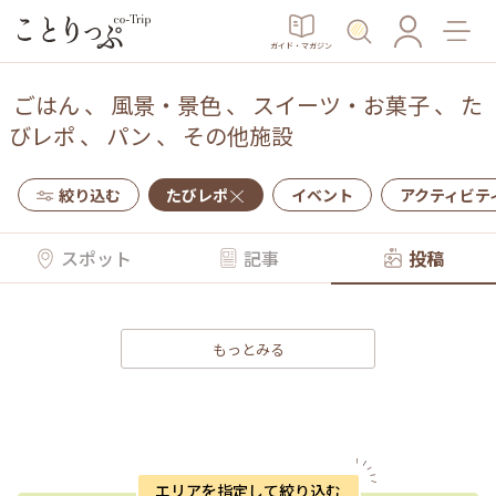
ガイド・マガジン
ごはん
、
風景・景色
、
スイーツ・お菓子
、
た
びレポ
、
パン
、
その他施設
絞り込む
たびレポ
イベント
アクティビテ
スポット
記事
投稿
もっとみる
エリアを指定して絞り込む