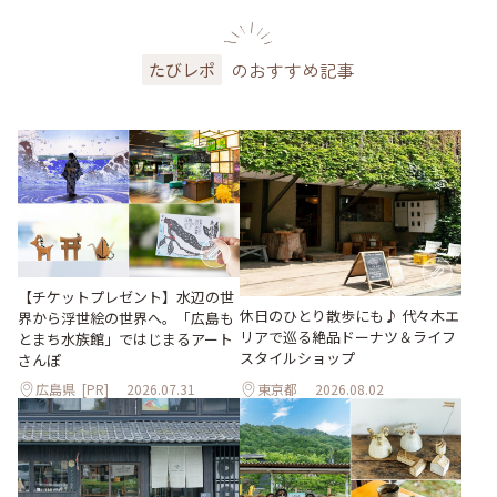
のおすすめ記事
たびレポ
【チケットプレゼント】水辺の世
休日のひとり散歩にも♪ 代々木エ
界から浮世絵の世界へ。「広島も
リアで巡る絶品ドーナツ＆ライフ
とまち水族館」ではじまるアート
スタイルショップ
さんぽ
広島県
[PR]
2026.07.31
東京都
2026.08.02