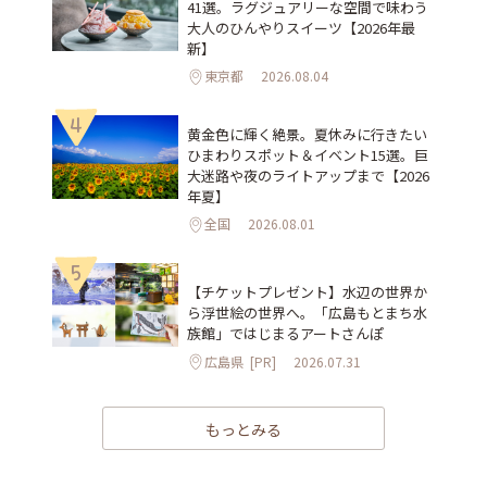
41選。ラグジュアリーな空間で味わう
大人のひんやりスイーツ【2026年最
新】
東京都
2026.08.04
4
黄金色に輝く絶景。夏休みに行きたい
ひまわりスポット＆イベント15選。巨
大迷路や夜のライトアップまで【2026
年夏】
全国
2026.08.01
5
【チケットプレゼント】水辺の世界か
ら浮世絵の世界へ。「広島もとまち水
族館」ではじまるアートさんぽ
広島県
[PR]
2026.07.31
もっとみる