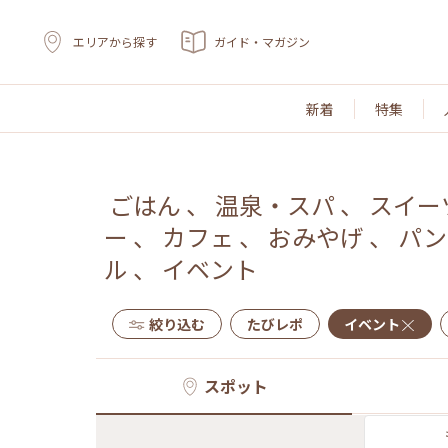
エリアから探す
ガイド・マガジン
新着
特集
ごはん
、
温泉・スパ
、
スイー
ー
、
カフェ
、
おみやげ
、
パン
ル
、
イベント
絞り込む
たびレポ
イベント
スポット