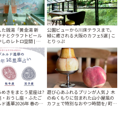
た銭湯「黄金湯 新
公園ビューから川床テラスまで。
ウナとクラフトビール
緑に癒される大阪のカフェ5選 | こ
しのレトロ空間 | こ
とりっぷ
らめきをまとう星座は?
遊び心あふれるプリンが人気♪ 木
座・おうし座・ふたご
のぬくもりに包まれた山小屋風の
ド遙華2026年 春の運
カフェで特別なおやつ時間を/ 町田
~ | ことりっぷ
「beans farm」 | ことりっぷ