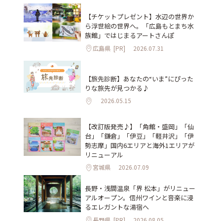
【チケットプレゼント】水辺の世界か
ら浮世絵の世界へ。「広島もとまち水
族館」ではじまるアートさんぽ
広島県
[PR]
2026.07.31
【旅先診断】あなたの“いま”にぴった
りな旅先が見つかる♪
2026.05.15
【改訂版発売♪】「角館・盛岡」「仙
台」「鎌倉」「伊豆」「軽井沢」「伊
勢志摩」国内6エリアと海外1エリアが
リニューアル
宮城県
2026.07.09
長野・浅間温泉「界 松本」がリニュー
アルオープン。信州ワインと音楽に浸
るエレガントな湯宿へ
長野県
[PR]
2026.08.05