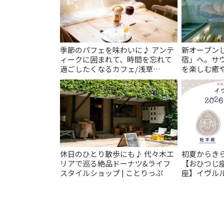
季節のパフェを味わいに♪ アンテ
新オープンし
ィークに囲まれて、時間を忘れて
宿」へ。サ
過ごしたくなるカフェ/浅草
を楽しむ癒や
「annorum cafe」 | ことりっぷ
とりっぷ
休日のひとり散歩にも♪ 代々木エ
初夏からき
リアで巡る絶品ドーナツ&ライフ
【おひつじ
スタイルショップ | ことりっぷ
座】イヴルル
勢~Spring