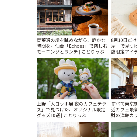
青葉通の緑を眺めながら、静かな
8月10日だ
時間を。仙台「Echoes」で楽しむ
屋」で見つ
モーニングとランチ | ことりっぷ
店限定アイテ
上野「大ゴッホ展 夜のカフェテラ
すべて東京
ス」で見つけた、オリジナル限定
近カフェ最新
グッズ10選 | ことりっぷ
財の洋館カ
レトロ喫茶ま