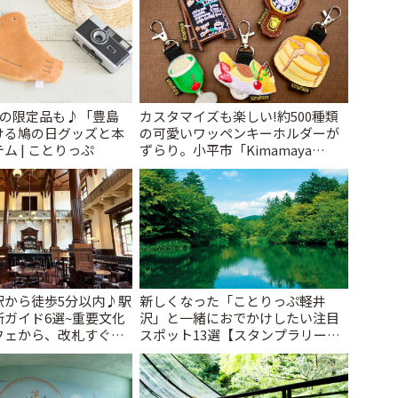
けの限定品も♪「豊島
カスタマイズも楽しい!約500種類
ける鳩の日グッズと本
の可愛いワッペンキーホルダーが
ム | ことりっぷ
ずらり。小平市「Kimamaya
T&K」 | ことりっぷ
駅から徒歩5分以内♪駅
新しくなった「ことりっぷ軽井
ガイド6選~重要文化
沢」と一緒におでかけしたい注目
フェから、改札すぐの
スポット13選【スタンプラリー開
で~ | ことりっぷ
催中】 | ことりっぷ