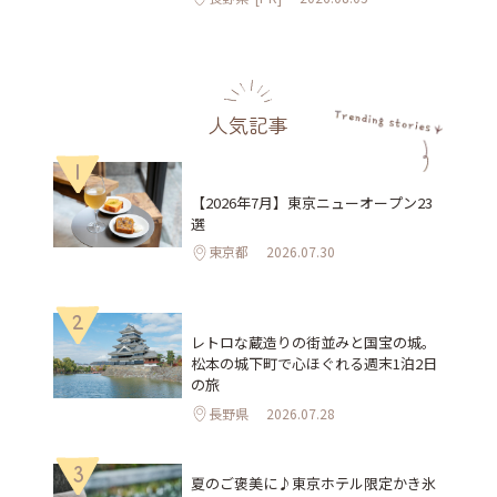
人気記事
1
【2026年7月】東京ニューオープン23
選
東京都
2026.07.30
2
レトロな蔵造りの街並みと国宝の城。
松本の城下町で心ほぐれる週末1泊2日
の旅
長野県
2026.07.28
3
夏のご褒美に♪東京ホテル限定かき氷