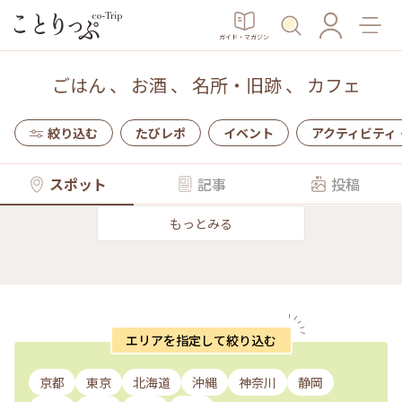
ガイド・マガジン
ごはん
、
お酒
、
名所・旧跡
、
カフェ
絞り込む
たびレポ
イベント
アクティビティ
スポット
記事
投稿
もっとみる
エリアを指定して絞り込む
京都
東京
北海道
沖縄
神奈川
静岡