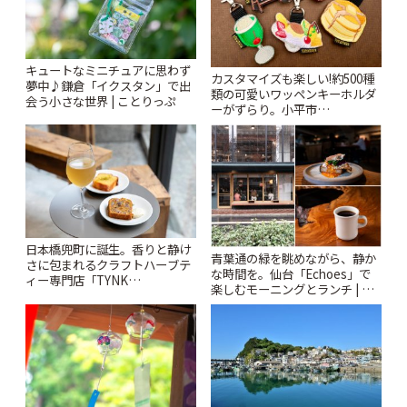
キュートなミニチュアに思わず
カスタマイズも楽しい!約500種
夢中♪鎌倉「イクスタン」で出
類の可愛いワッペンキーホルダ
会う小さな世界 | ことりっぷ
ーがずらり。小平市
「Kimamaya T&K」 | ことりっ
ぷ
日本橋兜町に誕生。香りと静け
青葉通の緑を眺めながら、静か
さに包まれるクラフトハーブテ
な時間を。仙台「Echoes」で
ィー専門店「TYNK
楽しむモーニングとランチ | こ
Kabutocho」 | ことりっぷ
とりっぷ