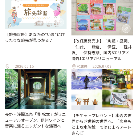
【旅先診断】あなたの“いま”にぴ
ったりな旅先が見つかる♪
【改訂版発売♪】「角館・盛岡」
「仙台」「鎌倉」「伊豆」「軽井
沢」「伊勢志摩」国内6エリアと
海外1エリアがリニューアル
2026.05.15
宮城県
2026.07.09
長野・浅間温泉「界 松本」がリニ
【チケットプレゼント】水辺の世
ューアルオープン。信州ワインと
界から浮世絵の世界へ。「広島も
音楽に浸るエレガントな湯宿へ
とまち水族館」ではじまるアート
さんぽ