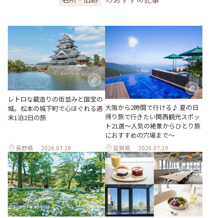
レトロな蔵造りの街並みと国宝の
大阪から2時間で行ける♪ 夏の日
城。松本の城下町で心ほぐれる週
帰り旅で行きたい関西観光スポッ
末1泊2日の旅
ト21選～人気の絶景からひとり旅
におすすめの穴場まで～
長野県
2026.07.28
滋賀県
2026.07.19