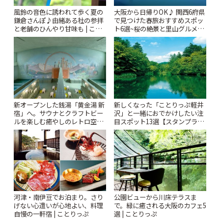
風鈴の音色に誘われて歩く夏の
大阪から日帰りOK♪ 関西6府県
鎌倉さんぽ♪由緒ある社の参拝
で見つけた春旅おすすめスポッ
と老舗のひんやり甘味も | こと
ト6選~桜の絶景と里山グルメや
りっぷ
秘密にしたい穴場まで~ | ことり
っぷ
新オープンした銭湯「黄金湯 新
新しくなった「ことりっぷ軽井
宿」へ。サウナとクラフトビー
沢」と一緒におでかけしたい注
ルを楽しむ癒やしのレトロ空間
目スポット13選【スタンプラリ
| ことりっぷ
ー開催中】 | ことりっぷ
河津・南伊豆でお泊まり。さり
公園ビューから川床テラスま
げない心遣いが心地よい、料理
で。緑に癒される大阪のカフェ5
自慢の一軒宿 | ことりっぷ
選 | ことりっぷ