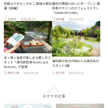
京都よりみちこみち 二条城＆御池
蔵前の隅田川沿いにオープン♪ 隈
通【前編】
研吾デザインのカフェレストラン
「KAWA KITCHEN」
京都府
2026.06.14
東京都
2023.04.19
本×食×温泉が楽しめる癒しのス
海外旅行気分が味わえる東日本の
ポット「湯河原惣湯 Books and
スポット9選
Retreat」が登場
神奈川県
2021.09.29
岩手県
2025.03.18
おすすめ記事