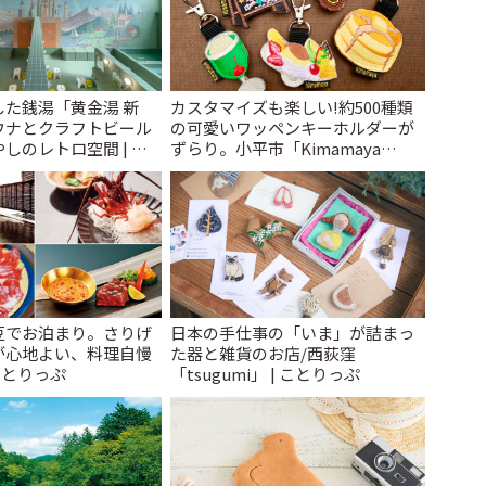
た銭湯「黄金湯 新
カスタマイズも楽しい!約500種類
ウナとクラフトビール
の可愛いワッペンキーホルダーが
しのレトロ空間 | こ
ずらり。小平市「Kimamaya
T&K」 | ことりっぷ
豆でお泊まり。さりげ
日本の手仕事の「いま」が詰まっ
が心地よい、料理自慢
た器と雑貨のお店/西荻窪
ことりっぷ
「tsugumi」 | ことりっぷ