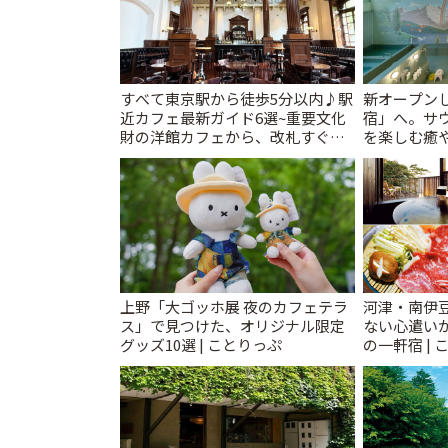
すべて東京駅から徒歩5分以内♪駅
新オープンし
近カフェ最新ガイド6選~重要文化
宿」へ。サ
財の洋館カフェから、改札すぐの
を楽しむ癒や
レトロ喫茶まで~ | ことりっぷ
とりっぷ
上野「大ゴッホ展 夜のカフェテラ
河津・南伊
ス」で見つけた、オリジナル限定
ない心遣い
グッズ10選 | ことりっぷ
の一軒宿 | 