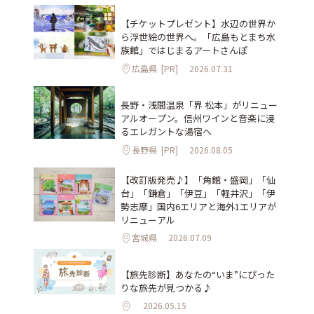
【チケットプレゼント】水辺の世界か
ら浮世絵の世界へ。「広島もとまち水
族館」ではじまるアートさんぽ
広島県
[PR]
2026.07.31
長野・浅間温泉「界 松本」がリニュー
アルオープン。信州ワインと音楽に浸
るエレガントな湯宿へ
長野県
[PR]
2026.08.05
【改訂版発売♪】「角館・盛岡」「仙
台」「鎌倉」「伊豆」「軽井沢」「伊
勢志摩」国内6エリアと海外1エリアが
リニューアル
宮城県
2026.07.09
【旅先診断】あなたの“いま”にぴった
りな旅先が見つかる♪
2026.05.15