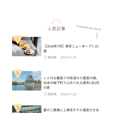
人気記事
1
【2026年7月】東京ニューオープン23
選
東京都
2026.07.30
2
レトロな蔵造りの街並みと国宝の城。
松本の城下町で心ほぐれる週末1泊2日
の旅
長野県
2026.07.28
3
夏のご褒美に♪東京ホテル限定かき氷