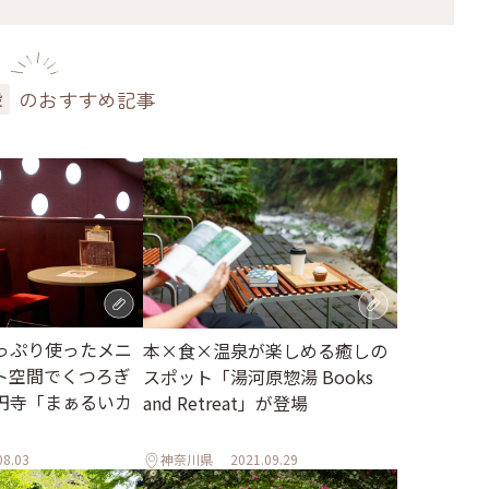
のおすすめ記事
設
っぷり使ったメニ
本×食×温泉が楽しめる癒しの
ト空間でくつろぎ
スポット「湯河原惣湯 Books
円寺「まぁるいカ
and Retreat」が登場
08.03
神奈川県
2021.09.29