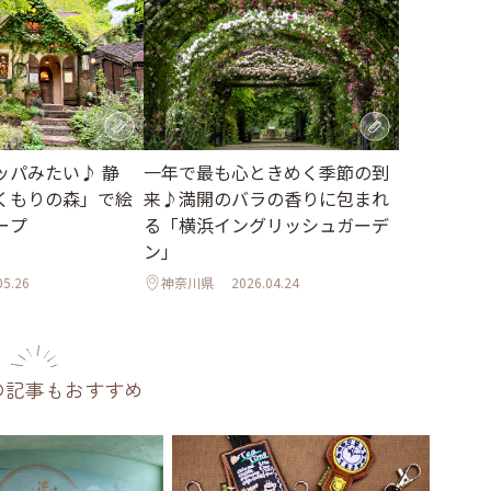
ッパみたい♪ 静
一年で最も心ときめく季節の到
くもりの森」で絵
来♪満開のバラの香りに包まれ
ープ
る「横浜イングリッシュガーデ
ン」
05.26
神奈川県
2026.04.24
の記事もおすすめ