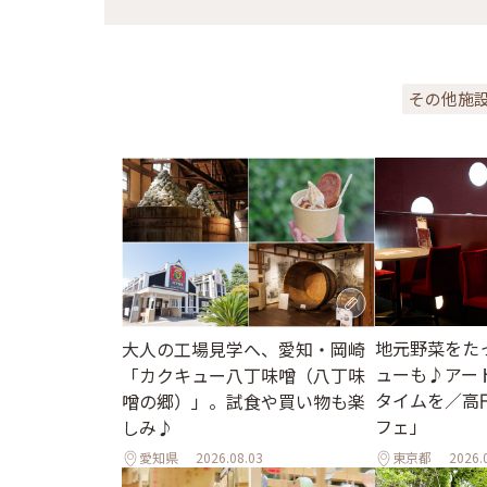
その他施
地元野菜をた
大人の工場見学へ、愛知・岡崎
ューも♪アー
「カクキュー八丁味噌（八丁味
タイムを／高
噌の郷）」。試食や買い物も楽
フェ」
しみ♪
愛知県
2026.08.03
東京都
2026.