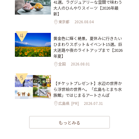
41選。ラグジュアリーな空間で味わう
大人のひんやりスイーツ【2026年最
新】
東京都
2026.08.04
4
黄金色に輝く絶景。夏休みに行きたい
ひまわりスポット＆イベント15選。巨
大迷路や夜のライトアップまで【2026
年夏】
全国
2026.08.01
5
【チケットプレゼント】水辺の世界か
ら浮世絵の世界へ。「広島もとまち水
族館」ではじまるアートさんぽ
広島県
[PR]
2026.07.31
もっとみる