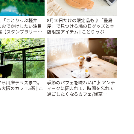
た「ことりっぷ軽井
8月10日だけの限定品も♪「豊島
におでかけしたい注目
屋」で見つける鳩の日グッズと本
選【スタンプラリー開
店限定アイテム | ことりっぷ
とりっぷ
から川床テラスまで。
季節のパフェを味わいに♪ アンテ
大阪のカフェ5選 | こ
ィークに囲まれて、時間を忘れて
過ごしたくなるカフェ/浅草
「annorum cafe」 | ことりっぷ