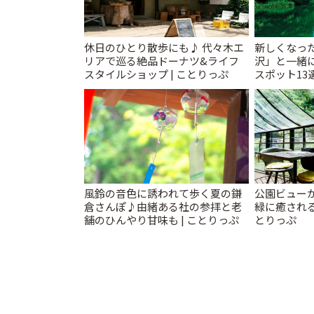
休日のひとり散歩にも♪ 代々木エ
新しくなっ
リアで巡る絶品ドーナツ&ライフ
沢」と一緒
スタイルショップ | ことりっぷ
スポット13
催中】 | こ
風鈴の音色に誘われて歩く夏の鎌
公園ビュー
倉さんぽ♪由緒ある社の参拝と老
緑に癒される
舗のひんやり甘味も | ことりっぷ
とりっぷ