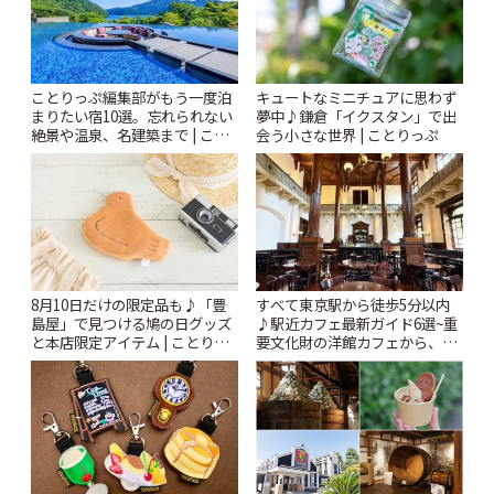
ことりっぷ編集部がもう一度泊
キュートなミニチュアに思わず
まりたい宿10選。忘れられない
夢中♪鎌倉「イクスタン」で出
絶景や温泉、名建築まで | こと
会う小さな世界 | ことりっぷ
りっぷ
8月10日だけの限定品も♪「豊
すべて東京駅から徒歩5分以内
島屋」で見つける鳩の日グッズ
♪駅近カフェ最新ガイド6選~重
と本店限定アイテム | ことりっ
要文化財の洋館カフェから、改
ぷ
札すぐのレトロ喫茶まで~ | こと
りっぷ