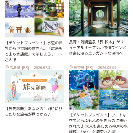
長野・浅間温泉「界 松本」がリニ
【チケットプレゼント】水辺の世
ューアルオープン。信州ワインと
界から浮世絵の世界へ。「広島も
音楽に浸るエレガントな湯宿へ
とまち水族館」ではじまるアート
さんぽ
広島県
[PR]
2026.07.31
長野県
[PR]
2026.08.05
【旅先診断】あなたの“いま”にぴ
ったりな旅先が見つかる♪
【チケットプレゼント】アートな
空間ともふもふの生きものに癒や
されて♪ 大人も楽しめる神戸の水
族館「átoa」と周辺さんぽ