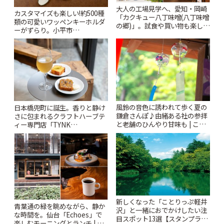
大人の工場見学へ、愛知・岡崎
カスタマイズも楽しい!約500種
「カクキュー八丁味噌(八丁味噌
類の可愛いワッペンキーホルダ
の郷)」。試食や買い物も楽しみ
ーがずらり。小平市
♪ | ことりっぷ
「Kimamaya T&K」 | ことりっ
ぷ
風鈴の音色に誘われて歩く夏の
日本橋兜町に誕生。香りと静け
鎌倉さんぽ♪由緒ある社の参拝
さに包まれるクラフトハーブテ
と老舗のひんやり甘味も | こと
ィー専門店「TYNK
りっぷ
Kabutocho」 | ことりっぷ
新しくなった「ことりっぷ軽井
青葉通の緑を眺めながら、静か
沢」と一緒におでかけしたい注
な時間を。仙台「Echoes」で
目スポット13選【スタンプラリ
楽しむモーニングとランチ | こ