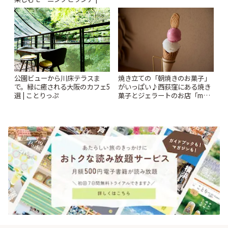
ー開催中】 | ことりっぷ
とりっぷ
公園ビューから川床テラスま
焼き立ての「朝焼きのお菓子」
で。緑に癒される大阪のカフェ5
がいっぱい♪西荻窪にある焼き
選 | ことりっぷ
菓子とジェラートのお店「mUni
(ムニ)」 | ことりっぷ