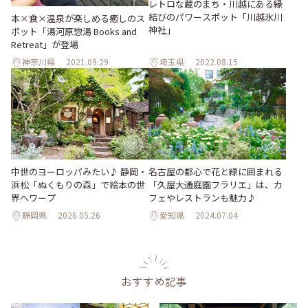
レトロな蔵のまち・川越にある縁
結びのパワースポット「川越氷川
本×食×温泉が楽しめる癒しのス
神社」
ポット「湯河原惣湯 Books and
Retreat」が登場
神奈川県
2021.09.29
埼玉県
2022.08.15
中世のヨーロッパみたい♪ 静岡・
名古屋の都心で花と緑に囲まれる
浜松「ぬくもりの森」で絵本の世
「久屋大通庭園フラリエ」は、カ
界へワープ
フェやレストランも魅力♪
静岡県
2026.05.26
愛知県
2024.07.04
おすすめ記事