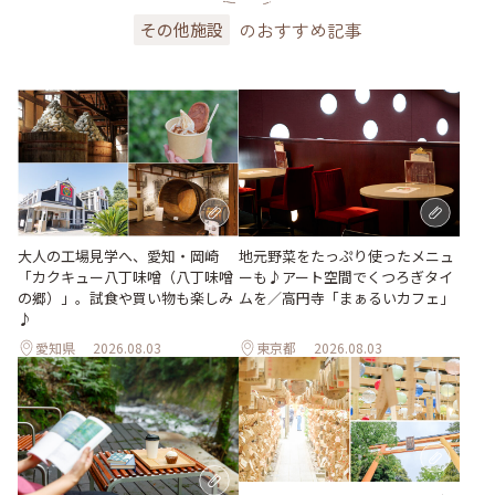
のおすすめ記事
その他施設
地元野菜をたっぷり使ったメニュ
大人の工場見学へ、愛知・岡崎
ーも♪アート空間でくつろぎタイ
「カクキュー八丁味噌（八丁味噌
ムを／高円寺「まぁるいカフェ」
の郷）」。試食や買い物も楽しみ
♪
愛知県
2026.08.03
東京都
2026.08.03