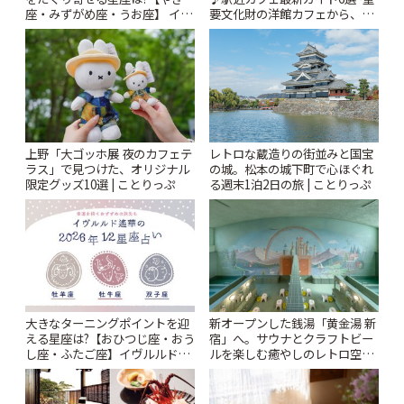
座・みずがめ座・うお座】 イヴ
要文化財の洋館カフェから、改
ルルド遙華2026年 夏の運勢
札すぐのレトロ喫茶まで~ | こと
~Summer~ | ことりっぷ
りっぷ
上野「大ゴッホ展 夜のカフェテ
レトロな蔵造りの街並みと国宝
ラス」で見つけた、オリジナル
の城。松本の城下町で心ほぐれ
限定グッズ10選 | ことりっぷ
る週末1泊2日の旅 | ことりっぷ
大きなターニングポイントを迎
新オープンした銭湯「黄金湯 新
える星座は?【おひつじ座・おう
宿」へ。サウナとクラフトビー
し座・ふたご座】イヴルルド遙
ルを楽しむ癒やしのレトロ空間
華2026年 夏の運勢~Summer~ |
| ことりっぷ
ことりっぷ