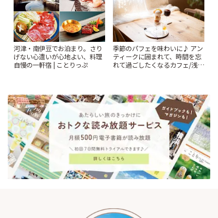
河津・南伊豆でお泊まり。さり
季節のパフェを味わいに♪ アン
げない心遣いが心地よい、料理
ティークに囲まれて、時間を忘
自慢の一軒宿 | ことりっぷ
れて過ごしたくなるカフェ/浅草
「annorum cafe」 | ことりっぷ