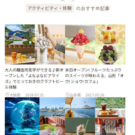
のおすすめ記事
アクティビティ・体験
大人の醸造所見学ができる♪新オ
本日オープン! フルーツたっぷり
ープンした「よなよなビアライ
のスイーツが味わえる、山形「オ
ズ」でとっておきのクラフトビー
ウ! ショウ! カフェ」
ル体験
大阪府
2026.07.31
山形県
2017.05.20