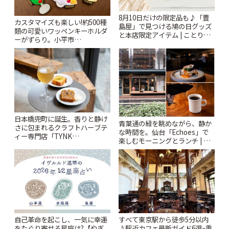
8月10日だけの限定品も♪「豊
カスタマイズも楽しい!約500種
島屋」で見つける鳩の日グッズ
類の可愛いワッペンキーホルダ
と本店限定アイテム | ことりっ
ーがずらり。小平市
ぷ
「Kimamaya T&K」 | ことりっ
ぷ
日本橋兜町に誕生。香りと静け
青葉通の緑を眺めながら、静か
さに包まれるクラフトハーブテ
な時間を。仙台「Echoes」で
ィー専門店「TYNK
楽しむモーニングとランチ | こ
Kabutocho」 | ことりっぷ
とりっぷ
自己革命を起こし、一気に幸運
すべて東京駅から徒歩5分以内
をたぐり寄せる星座は?【やぎ
♪駅近カフェ最新ガイド6選~重