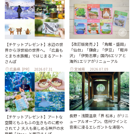
【改訂版発売♪】「角館・盛岡」
【チケットプレゼント】水辺の世
「仙台」「鎌倉」「伊豆」「軽井
界から浮世絵の世界へ。「広島も
沢」「伊勢志摩」国内6エリアと
とまち水族館」ではじまるアート
海外1エリアがリニューアル
さんぽ
広島県
[PR]
2026.07.31
宮城県
2026.07.09
長野・浅間温泉「界 松本」がリニ
【チケットプレゼント】アートな
ューアルオープン。信州ワインと
空間ともふもふの生きものに癒や
音楽に浸るエレガントな湯宿へ
されて♪ 大人も楽しめる神戸の水
族館「átoa」と周辺さんぽ