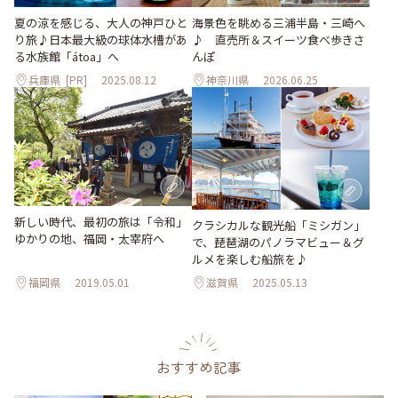
夏の涼を感じる、大人の神戸ひと
海景色を眺める三浦半島・三崎へ
り旅♪日本最大級の球体水槽があ
♪ 直売所＆スイーツ食べ歩きさ
る水族館「átoa」へ
んぽ
兵庫県
[PR]
2025.08.12
神奈川県
2026.06.25
新しい時代、最初の旅は「令和」
クラシカルな観光船「ミシガン」
ゆかりの地、福岡・太宰府へ
で、琵琶湖のパノラマビュー＆グ
ルメを楽しむ船旅を♪
福岡県
2019.05.01
滋賀県
2025.05.13
おすすめ記事