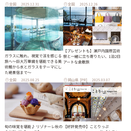
全国
2025.12.31
全国
2025.12.26
【プレゼントも】瀬戸内国際芸術
ガラスに触れ、視覚で涼を感じる
祭と一緒に立ち寄りたい、1泊2日
旅へ～巨大万華鏡を堪能できる美
アートな倉敷旅
術館から水とガラスをテーマにし
た絶景宿まで～
全国
2025.08.25
岡山県
[PR]
2025.03.07
旬の味覚を堪能♪ リゾナーレ秋の
【好評発売中】ことりっぷ