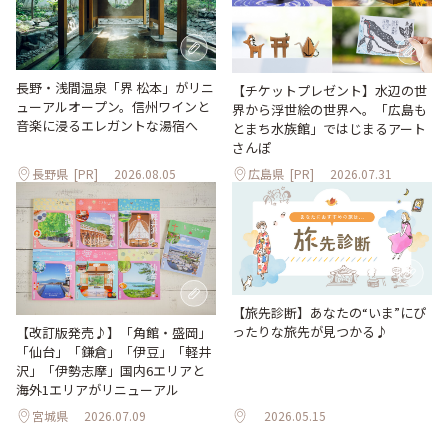
長野・浅間温泉「界 松本」がリニ
【チケットプレゼント】水辺の世
ューアルオープン。信州ワインと
界から浮世絵の世界へ。「広島も
音楽に浸るエレガントな湯宿へ
とまち水族館」ではじまるアート
さんぽ
長野県
[PR]
2026.08.05
広島県
[PR]
2026.07.31
【旅先診断】あなたの“いま”にぴ
ったりな旅先が見つかる♪
【改訂版発売♪】「角館・盛岡」
「仙台」「鎌倉」「伊豆」「軽井
沢」「伊勢志摩」国内6エリアと
海外1エリアがリニューアル
宮城県
2026.07.09
2026.05.15