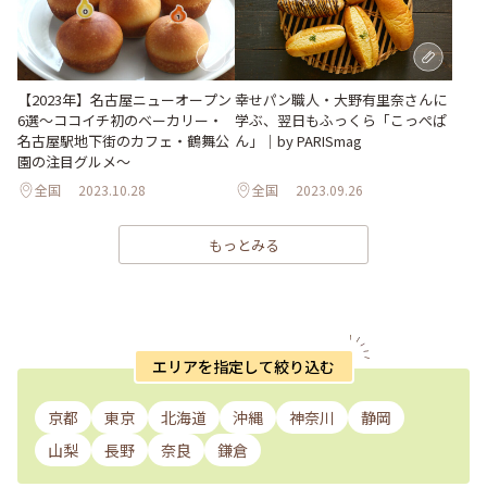
【2023年】名古屋ニューオープン
幸せパン職人・大野有里奈さんに
6選～ココイチ初のベーカリー・
学ぶ、翌日もふっくら「こっぺぱ
名古屋駅地下街のカフェ・鶴舞公
ん」｜by PARISmag
園の注目グルメ～
全国
2023.10.28
全国
2023.09.26
もっとみる
エリアを指定して絞り込む
京都
東京
北海道
沖縄
神奈川
静岡
山梨
長野
奈良
鎌倉