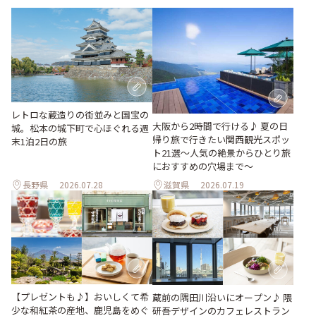
レトロな蔵造りの街並みと国宝の
大阪から2時間で行ける♪ 夏の日
城。松本の城下町で心ほぐれる週
帰り旅で行きたい関西観光スポッ
末1泊2日の旅
ト21選～人気の絶景からひとり旅
におすすめの穴場まで～
長野県
2026.07.28
滋賀県
2026.07.19
【プレゼントも♪】おいしくて希
蔵前の隅田川沿いにオープン♪ 隈
少な和紅茶の産地、鹿児島をめぐ
研吾デザインのカフェレストラン