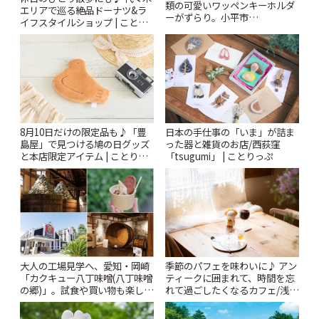
類の可愛いワッペンキーホルダ
エリアで巡る絶品ドーナツ&ラ
ーがずらり。小平市
イフスタイルショップ | ことり
「Kimamaya T&K」 | ことりっ
っぷ
ぷ
8月10日だけの限定品も♪「豊
日本の手仕事の「いま」が詰ま
島屋」で見つける鳩の日グッズ
った器と雑貨のお店/西荻窪
と本店限定アイテム | ことりっ
「tsugumi」 | ことりっぷ
ぷ
大人の工場見学へ、愛知・岡崎
季節のパフェを味わいに♪ アン
「カクキュー八丁味噌(八丁味噌
ティークに囲まれて、時間を忘
の郷)」。試食や買い物も楽しみ
れて過ごしたくなるカフェ/浅草
♪ | ことりっぷ
「annorum cafe」 | ことりっぷ