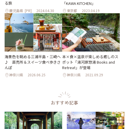
る旅
「KAWA KITCHEN」
鹿児島県
[PR]
2024.04.30
東京都
2023.04.19
海景色を眺める三浦半島・三崎へ
本×食×温泉が楽しめる癒しのス
♪ 直売所＆スイーツ食べ歩きさ
ポット「湯河原惣湯 Books and
んぽ
Retreat」が登場
神奈川県
2026.06.25
神奈川県
2021.09.29
おすすめ記事