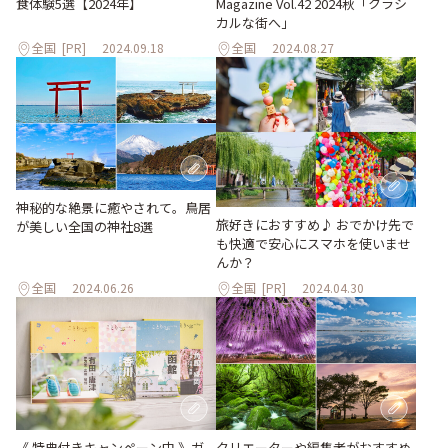
食体験5選【2024年】
Magazine Vol.42 2024秋「クラシ
カルな街へ」
全国
[PR]
2024.09.18
全国
2024.08.27
神秘的な絶景に癒やされて。鳥居
旅好きにおすすめ♪ おでかけ先で
が美しい全国の神社8選
も快適で安心にスマホを使いませ
んか？
全国
2024.06.26
全国
[PR]
2024.04.30
《 特典付きキャンペーン中 》ガ
クリエーターや編集者がおすすめ