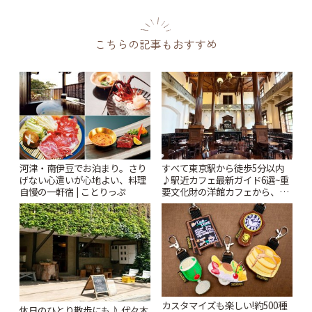
こちらの記事もおすすめ
河津・南伊豆でお泊まり。さり
すべて東京駅から徒歩5分以内
げない心遣いが心地よい、料理
♪駅近カフェ最新ガイド6選~重
自慢の一軒宿 | ことりっぷ
要文化財の洋館カフェから、改
札すぐのレトロ喫茶まで~ | こと
りっぷ
カスタマイズも楽しい!約500種
休日のひとり散歩にも♪ 代々木