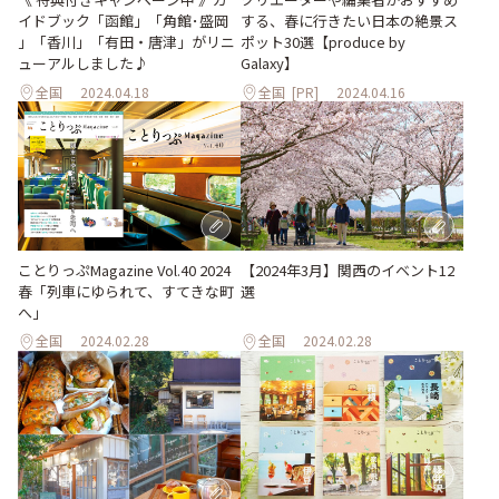
イドブック「函館」「角館･盛岡
する、春に行きたい日本の絶景ス
」「香川」「有田・唐津」がリニ
ポット30選【produce by
ューアルしました♪
Galaxy】
全国
2024.04.18
全国
[PR]
2024.04.16
ことりっぷMagazine Vol.40 2024
【2024年3月】関西のイベント12
春「列車にゆられて、すてきな町
選
へ」
全国
2024.02.28
全国
2024.02.28