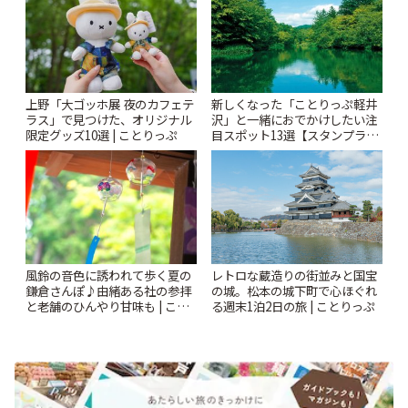
上野「大ゴッホ展 夜のカフェテ
新しくなった「ことりっぷ軽井
ラス」で見つけた、オリジナル
沢」と一緒におでかけしたい注
限定グッズ10選 | ことりっぷ
目スポット13選【スタンプラリ
ー開催中】 | ことりっぷ
風鈴の音色に誘われて歩く夏の
レトロな蔵造りの街並みと国宝
鎌倉さんぽ♪由緒ある社の参拝
の城。松本の城下町で心ほぐれ
と老舗のひんやり甘味も | こと
る週末1泊2日の旅 | ことりっぷ
りっぷ