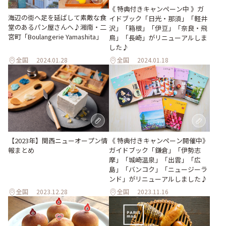
《 特典付きキャンペーン中 》ガ
海辺の街へ足を延ばして素敵な食
イドブック「日光・那須」「軽井
堂のあるパン屋さんへ♪湘南・二
沢」「箱根」「伊豆」「奈良・飛
宮町「Boulangerie Yamashita」
鳥」「長崎」がリニューアルしま
した♪
全国
2024.01.28
全国
2024.01.18
【2023年】関西ニューオープン情
《 特典付きキャンペーン開催中》
報まとめ
ガイドブック「鎌倉」「伊勢志
摩」「城崎温泉」「出雲」「広
島」「バンコク」「ニュージーラ
ンド」がリニューアルしました♪
全国
2023.12.28
全国
2023.11.16