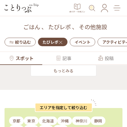
ガイド・マガジン
ごはん
、
たびレポ
、
その他施設
絞り込む
たびレポ
イベント
アクティビテ
スポット
記事
投稿
もっとみる
エリアを指定して絞り込む
京都
東京
北海道
沖縄
神奈川
静岡