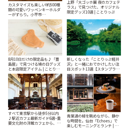
上野「大ゴッホ展 夜のカフェテ
カスタマイズも楽しい!約500種
ラス」で見つけた、オリジナル
類の可愛いワッペンキーホルダ
限定グッズ10選 | ことりっぷ
ーがずらり。小平市
「Kimamaya T&K」 | ことりっ
ぷ
8月10日だけの限定品も♪「豊
新しくなった「ことりっぷ軽井
島屋」で見つける鳩の日グッズ
沢」と一緒におでかけしたい注
と本店限定アイテム | ことりっ
目スポット13選【スタンプラリ
ぷ
ー開催中】 | ことりっぷ
すべて東京駅から徒歩5分以内
青葉通の緑を眺めながら、静か
♪駅近カフェ最新ガイド6選~重
な時間を。仙台「Echoes」で
要文化財の洋館カフェから、改
楽しむモーニングとランチ | こ
札すぐのレトロ喫茶まで~ | こと