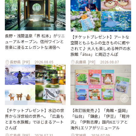
長野・浅間温泉「界 松本」がリニ
【チケットプレゼント】アートな
ューアルオープン。信州ワインと
空間ともふもふの生きものに癒や
音楽に浸るエレガントな湯宿へ
されて♪ 大人も楽しめる神戸の水
族館「átoa」と周辺さんぽ
長野県
[PR]
2026.08.05
兵庫県
[PR]
2026.08.07
【改訂版発売♪】「角館・盛岡」
【チケットプレゼント】水辺の世
「仙台」「鎌倉」「伊豆」「軽井
界から浮世絵の世界へ。「広島も
沢」「伊勢志摩」国内6エリアと
とまち水族館」ではじまるアート
海外1エリアがリニューアル
さんぽ
広島県
[PR]
2026.07.31
宮城県
2026.07.09