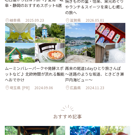
焼きものの里・信楽、窯元めぐり
阜・静岡のおすすめスポット6選
やランチ＆スイーツを楽しむ癒し
の旅へ
岐阜県
2025.09.23
滋賀県
2026.05.01
ムーミンバレーパークや発酵スポ
再来の尾道1dayひとり旅さんぽ
ットなど♪ 北欧時間が流れる飯能
～迷路のような坂道、ときどき瀬
へおでかけ
戸内海ビュー～
埼玉県
[PR]
2024.09.06
広島県
2024.11.23
おすすめ記事