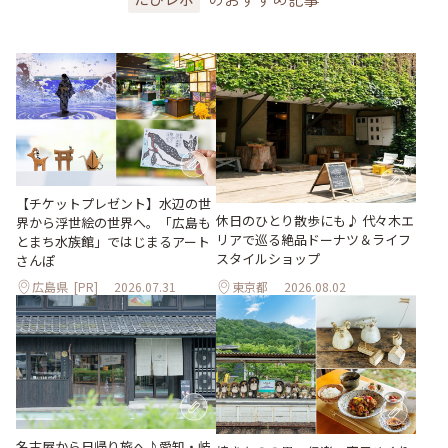
【チケットプレゼント】水辺の世
休日のひとり散歩にも♪ 代々木エ
界から浮世絵の世界へ。「広島も
リアで巡る絶品ドーナツ＆ライフ
とまち水族館」ではじまるアート
スタイルショップ
さんぽ
広島県
[PR]
2026.07.31
東京都
2026.08.02
名古屋から日帰り旅へ♪愛知・岐