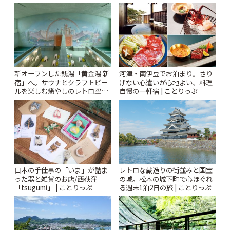
とりっぷ
りっぷ
新オープンした銭湯「黄金湯 新
河津・南伊豆でお泊まり。さり
宿」へ。サウナとクラフトビー
げない心遣いが心地よい、料理
ルを楽しむ癒やしのレトロ空間
自慢の一軒宿 | ことりっぷ
| ことりっぷ
日本の手仕事の「いま」が詰ま
レトロな蔵造りの街並みと国宝
った器と雑貨のお店/西荻窪
の城。松本の城下町で心ほぐれ
「tsugumi」 | ことりっぷ
る週末1泊2日の旅 | ことりっぷ