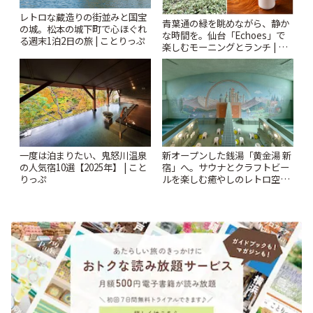
レトロな蔵造りの街並みと国宝
青葉通の緑を眺めながら、静か
の城。松本の城下町で心ほぐれ
な時間を。仙台「Echoes」で
る週末1泊2日の旅 | ことりっぷ
楽しむモーニングとランチ | こ
とりっぷ
一度は泊まりたい、鬼怒川温泉
新オープンした銭湯「黄金湯 新
の人気宿10選【2025年】 | こと
宿」へ。サウナとクラフトビー
りっぷ
ルを楽しむ癒やしのレトロ空間
| ことりっぷ