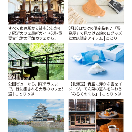
すべて東京駅から徒歩5分以内
8月10日だけの限定品も♪「豊
♪駅近カフェ最新ガイド6選~重
島屋」で見つける鳩の日グッズ
要文化財の洋館カフェから、改
と本店限定アイテム | ことりっ
札すぐのレトロ喫茶まで~ | こと
ぷ
りっぷ
公園ビューから川床テラスま
【北海道】青空に浮かぶ雲をイ
で。緑に癒される大阪のカフェ5
メージ。てん菜の恵みを味わう
選 | ことりっぷ
「みるくのくも」 | ことりっぷ