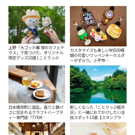
上野「大ゴッホ展 夜のカフェテ
カスタマイズも楽しい!約500種
ラス」で見つけた、オリジナル
類の可愛いワッペンキーホルダ
限定グッズ10選 | ことりっぷ
ーがずらり。小平市
「Kimamaya T&K」 | ことりっ
ぷ
日本橋兜町に誕生。香りと静け
新しくなった「ことりっぷ軽井
さに包まれるクラフトハーブテ
沢」と一緒におでかけしたい注
ィー専門店「TYNK
目スポット13選【スタンプラリ
Kabutocho」 | ことりっぷ
ー開催中】 | ことりっぷ