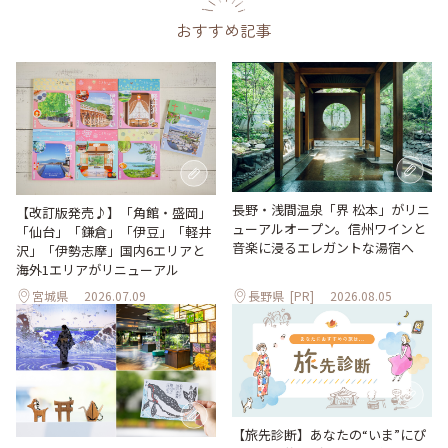
おすすめ記事
長野・浅間温泉「界 松本」がリニ
【改訂版発売♪】「角館・盛岡」
ューアルオープン。信州ワインと
「仙台」「鎌倉」「伊豆」「軽井
音楽に浸るエレガントな湯宿へ
沢」「伊勢志摩」国内6エリアと
海外1エリアがリニューアル
宮城県
2026.07.09
長野県
[PR]
2026.08.05
【旅先診断】あなたの“いま”にぴ