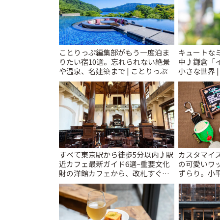
ことりっぷ編集部がもう一度泊ま
キュートな
りたい宿10選。忘れられない絶景
中♪鎌倉「
や温泉、名建築まで | ことりっぷ
小さな世界 
すべて東京駅から徒歩5分以内♪駅
カスタマイズ
近カフェ最新ガイド6選~重要文化
の可愛いワ
財の洋館カフェから、改札すぐの
ずらり。小平市
レトロ喫茶まで~ | ことりっぷ
T&K」 | 