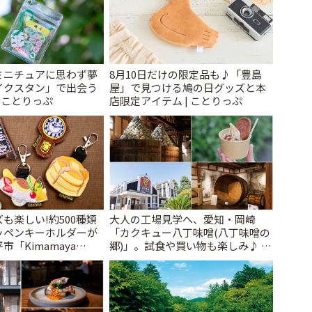
ミニチュアに思わず夢
8月10日だけの限定品も♪「豊島
イクスタン」で出会う
屋」で見つける鳩の日グッズと本
| ことりっぷ
店限定アイテム | ことりっぷ
も楽しい!約500種類
大人の工場見学へ、愛知・岡崎
ッペンキーホルダーが
「カクキュー八丁味噌(八丁味噌の
「Kimamaya
郷)」。試食や買い物も楽しみ♪ |
ことりっぷ
ことりっぷ