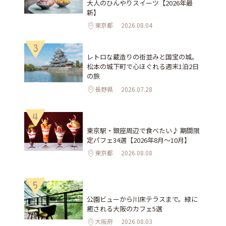
大人のひんやりスイーツ【2026年最
新】
東京都
2026.08.04
3
レトロな蔵造りの街並みと国宝の城。
松本の城下町で心ほぐれる週末1泊2日
の旅
長野県
2026.07.28
4
東京駅・銀座周辺で食べたい♪ 期間限
定パフェ34選【2026年8月～10月】
東京都
2026.08.08
5
公園ビューから川床テラスまで。緑に
癒される大阪のカフェ5選
大阪府
2026.08.03