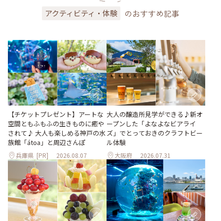
のおすすめ記事
アクティビティ・体験
大人の醸造所見学ができる♪新オ
【チケットプレゼント】アートな
ープンした「よなよなビアライ
空間ともふもふの生きものに癒や
ズ」でとっておきのクラフトビー
されて♪ 大人も楽しめる神戸の水
ル体験
族館「átoa」と周辺さんぽ
兵庫県
[PR]
2026.08.07
大阪府
2026.07.31