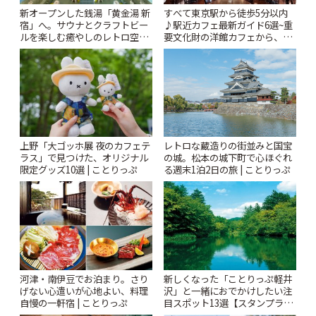
新オープンした銭湯「黄金湯 新
すべて東京駅から徒歩5分以内
宿」へ。サウナとクラフトビー
♪駅近カフェ最新ガイド6選~重
ルを楽しむ癒やしのレトロ空間
要文化財の洋館カフェから、改
| ことりっぷ
札すぐのレトロ喫茶まで~ | こと
りっぷ
上野「大ゴッホ展 夜のカフェテ
レトロな蔵造りの街並みと国宝
ラス」で見つけた、オリジナル
の城。松本の城下町で心ほぐれ
限定グッズ10選 | ことりっぷ
る週末1泊2日の旅 | ことりっぷ
河津・南伊豆でお泊まり。さり
新しくなった「ことりっぷ軽井
げない心遣いが心地よい、料理
沢」と一緒におでかけしたい注
自慢の一軒宿 | ことりっぷ
目スポット13選【スタンプラリ
ー開催中】 | ことりっぷ