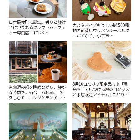
日本橋兜町に誕生。香りと静け
カスタマイズも楽しい!約500種
さに包まれるクラフトハーブテ
類の可愛いワッペンキーホルダ
ィー専門店「TYNK
ーがずらり。小平市
Kabutocho」 | ことりっぷ
「Kimamaya T&K」 | ことりっ
ぷ
8月10日だけの限定品も♪「豊
青葉通の緑を眺めながら、静か
島屋」で見つける鳩の日グッズ
な時間を。仙台「Echoes」で
と本店限定アイテム | ことりっ
楽しむモーニングとランチ | こ
ぷ
とりっぷ