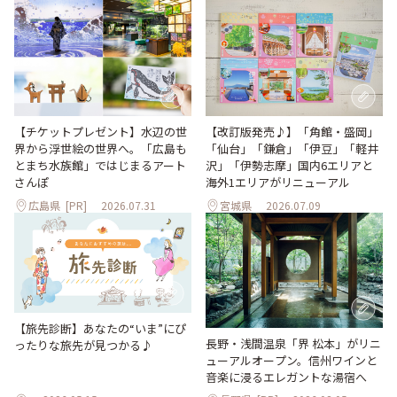
【改訂版発売♪】「角館・盛岡」
【チケットプレゼント】水辺の世
「仙台」「鎌倉」「伊豆」「軽井
界から浮世絵の世界へ。「広島も
沢」「伊勢志摩」国内6エリアと
とまち水族館」ではじまるアート
海外1エリアがリニューアル
さんぽ
広島県
[PR]
2026.07.31
宮城県
2026.07.09
【旅先診断】あなたの“いま”にぴ
長野・浅間温泉「界 松本」がリニ
ったりな旅先が見つかる♪
ューアルオープン。信州ワインと
音楽に浸るエレガントな湯宿へ