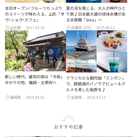
本日オープン! フルーツたっぷり
夏の涼を感じる、大人の神戸ひと
のスイーツが味わえる、山形「オ
り旅♪日本最大級の球体水槽があ
ウ! ショウ! カフェ」
る水族館「átoa」へ
山形県
2017.05.20
兵庫県
[PR]
2025.08.12
新しい時代、最初の旅は「令和」
クラシカルな観光船「ミシガン」
ゆかりの地、福岡・太宰府へ
で、琵琶湖のパノラマビュー＆グ
ルメを楽しむ船旅を♪
福岡県
2019.05.01
滋賀県
2025.05.13
おすすめ記事