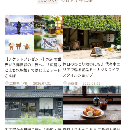
【チケットプレゼント】水辺の世
休日のひとり散歩にも♪ 代々木エ
界から浮世絵の世界へ。「広島も
リアで巡る絶品ドーナツ＆ライフ
とまち水族館」ではじまるアート
スタイルショップ
さんぽ
広島県
[PR]
2026.07.31
東京都
2026.08.02
名古屋から日帰り旅へ♪愛知・岐
京都よりみちこみち 二条城＆御池