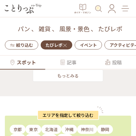
ガイド・マガジン
パン
、
雑貨
、
風景・景色
、
たびレポ
絞り込む
たびレポ
イベント
アクティビテ
スポット
記事
投稿
もっとみる
エリアを指定して絞り込む
京都
東京
北海道
沖縄
神奈川
静岡