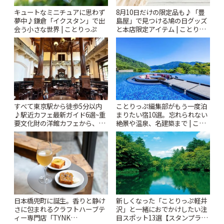
キュートなミニチュアに思わず
8月10日だけの限定品も♪「豊
夢中♪鎌倉「イクスタン」で出
島屋」で見つける鳩の日グッズ
会う小さな世界 | ことりっぷ
と本店限定アイテム | ことりっ
ぷ
すべて東京駅から徒歩5分以内
ことりっぷ編集部がもう一度泊
♪駅近カフェ最新ガイド6選~重
まりたい宿10選。忘れられない
要文化財の洋館カフェから、改
絶景や温泉、名建築まで | こと
札すぐのレトロ喫茶まで~ | こと
りっぷ
りっぷ
日本橋兜町に誕生。香りと静け
新しくなった「ことりっぷ軽井
さに包まれるクラフトハーブテ
沢」と一緒におでかけしたい注
ィー専門店「TYNK
目スポット13選【スタンプラリ