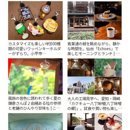
Kabutocho」 | ことりっぷ
ー開催中】 | ことりっぷ
カスタマイズも楽しい!約500種
青葉通の緑を眺めながら、静か
類の可愛いワッペンキーホルダ
な時間を。仙台「Echoes」で
ーがずらり。小平市
楽しむモーニングとランチ | こ
「Kimamaya T&K」 | ことりっ
とりっぷ
ぷ
風鈴の音色に誘われて歩く夏の
大人の工場見学へ、愛知・岡崎
鎌倉さんぽ♪由緒ある社の参拝
「カクキュー八丁味噌(八丁味噌
と老舗のひんやり甘味も | こと
の郷)」。試食や買い物も楽しみ
りっぷ
♪ | ことりっぷ