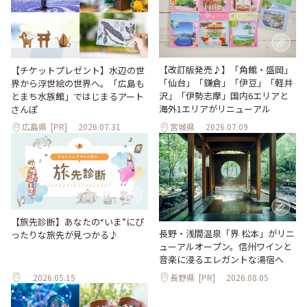
【改訂版発売♪】「角館・盛岡」
【チケットプレゼント】水辺の世
「仙台」「鎌倉」「伊豆」「軽井
界から浮世絵の世界へ。「広島も
沢」「伊勢志摩」国内6エリアと
とまち水族館」ではじまるアート
海外1エリアがリニューアル
さんぽ
広島県
[PR]
2026.07.31
宮城県
2026.07.09
【旅先診断】あなたの“いま”にぴ
長野・浅間温泉「界 松本」がリニ
ったりな旅先が見つかる♪
ューアルオープン。信州ワインと
音楽に浸るエレガントな湯宿へ
2026.05.15
長野県
[PR]
2026.08.05