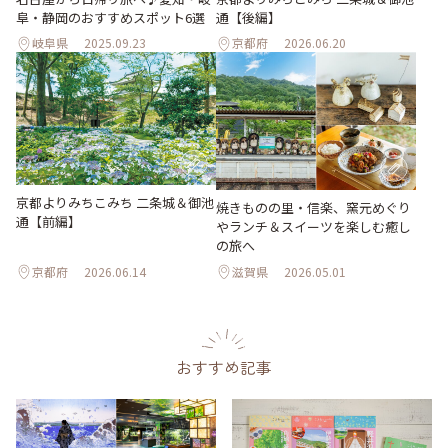
阜・静岡のおすすめスポット6選
通【後編】
岐阜県
2025.09.23
京都府
2026.06.20
京都よりみちこみち 二条城＆御池
焼きものの里・信楽、窯元めぐり
通【前編】
やランチ＆スイーツを楽しむ癒し
の旅へ
京都府
2026.06.14
滋賀県
2026.05.01
おすすめ記事