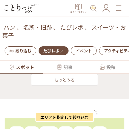
ガイド・マガジン
パン
、
名所・旧跡
、
たびレポ
、
スイーツ・お
菓子
絞り込む
たびレポ
イベント
アクティビテ
スポット
記事
投稿
もっとみる
エリアを指定して絞り込む