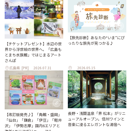
【旅先診断】あなたの“いま”にぴ
ったりな旅先が見つかる♪
【チケットプレゼント】水辺の世
界から浮世絵の世界へ。「広島も
とまち水族館」ではじまるアート
さんぽ
広島県
[PR]
2026.07.31
2026.05.15
長野・浅間温泉「界 松本」がリニ
【改訂版発売♪】「角館・盛岡」
ューアルオープン。信州ワインと
「仙台」「鎌倉」「伊豆」「軽井
音楽に浸るエレガントな湯宿へ
沢」「伊勢志摩」国内6エリアと