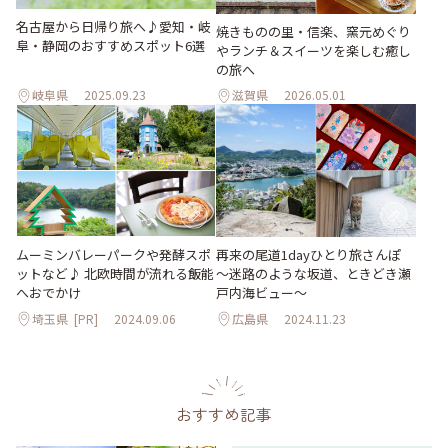
名古屋から日帰り旅へ♪愛知・岐
焼きものの里・信楽、窯元めぐり
阜・静岡のおすすめスポット6選
やランチ＆スイーツを楽しむ癒し
の旅へ
岐阜県
2025.09.23
滋賀県
2026.05.01
ムーミンバレーパークや発酵スポ
再来の尾道1dayひとり旅さんぽ
ットなど♪ 北欧時間が流れる飯能
～迷路のような坂道、ときどき瀬
へおでかけ
戸内海ビュー～
埼玉県
[PR]
2024.09.06
広島県
2024.11.23
おすすめ記事