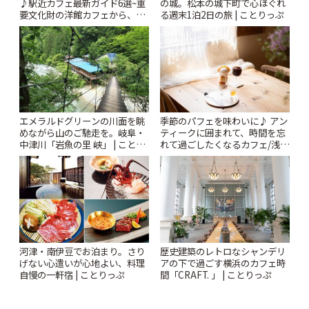
♪駅近カフェ最新ガイド6選~重
の城。松本の城下町で心ほぐれ
要文化財の洋館カフェから、改
る週末1泊2日の旅 | ことりっぷ
札すぐのレトロ喫茶まで~ | こと
りっぷ
エメラルドグリーンの川面を眺
季節のパフェを味わいに♪ アン
めながら山のご馳走を。岐阜・
ティークに囲まれて、時間を忘
中津川「岩魚の里 峡」 | ことり
れて過ごしたくなるカフェ/浅草
っぷ
「annorum cafe」 | ことりっぷ
河津・南伊豆でお泊まり。さり
歴史建築のレトロなシャンデリ
げない心遣いが心地よい、料理
アの下で過ごす横浜のカフェ時
自慢の一軒宿 | ことりっぷ
間「CRAFT. 」 | ことりっぷ