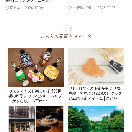
海外1エリアがリニューアル
宮城県
2026.07.09
長野県
[PR]
2026.08.05
こちらの記事もおすすめ
8月10日だけの限定品も♪「豊
カスタマイズも楽しい!約500種
島屋」で見つける鳩の日グッズ
類の可愛いワッペンキーホルダ
と本店限定アイテム | ことりっ
ーがずらり。小平市
ぷ
「Kimamaya T&K」 | ことりっ
ぷ