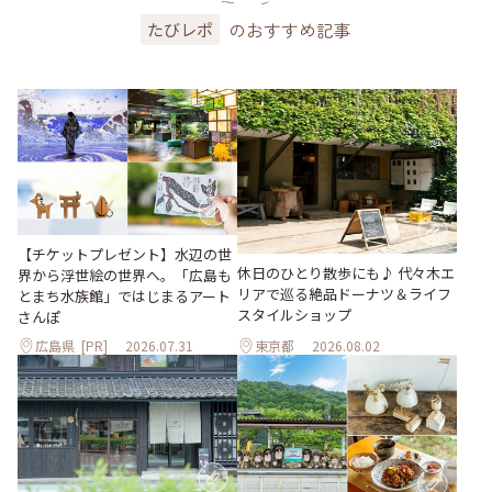
のおすすめ記事
たびレポ
【チケットプレゼント】水辺の世
休日のひとり散歩にも♪ 代々木エ
界から浮世絵の世界へ。「広島も
リアで巡る絶品ドーナツ＆ライフ
とまち水族館」ではじまるアート
スタイルショップ
さんぽ
広島県
[PR]
2026.07.31
東京都
2026.08.02