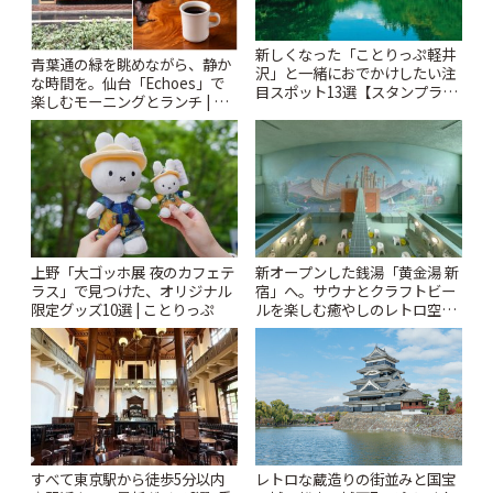
新しくなった「ことりっぷ軽井
青葉通の緑を眺めながら、静か
沢」と一緒におでかけしたい注
な時間を。仙台「Echoes」で
目スポット13選【スタンプラリ
楽しむモーニングとランチ | こ
ー開催中】 | ことりっぷ
とりっぷ
上野「大ゴッホ展 夜のカフェテ
新オープンした銭湯「黄金湯 新
ラス」で見つけた、オリジナル
宿」へ。サウナとクラフトビー
限定グッズ10選 | ことりっぷ
ルを楽しむ癒やしのレトロ空間
| ことりっぷ
すべて東京駅から徒歩5分以内
レトロな蔵造りの街並みと国宝