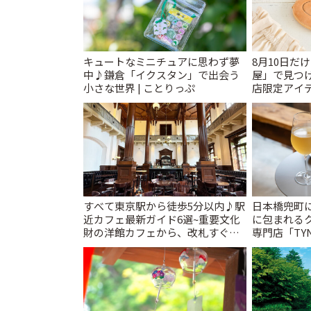
キュートなミニチュアに思わず夢
8月10日だ
中♪鎌倉「イクスタン」で出会う
屋」で見つ
小さな世界 | ことりっぷ
店限定アイテ
すべて東京駅から徒歩5分以内♪駅
日本橋兜町
近カフェ最新ガイド6選~重要文化
に包まれる
財の洋館カフェから、改札すぐの
専門店「TYNK
レトロ喫茶まで~ | ことりっぷ
とりっぷ