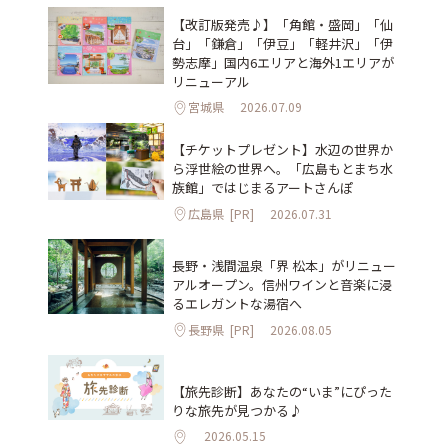
【改訂版発売♪】「角館・盛岡」「仙
台」「鎌倉」「伊豆」「軽井沢」「伊
勢志摩」国内6エリアと海外1エリアが
リニューアル
宮城県
2026.07.09
【チケットプレゼント】水辺の世界か
ら浮世絵の世界へ。「広島もとまち水
族館」ではじまるアートさんぽ
広島県
[PR]
2026.07.31
長野・浅間温泉「界 松本」がリニュー
アルオープン。信州ワインと音楽に浸
るエレガントな湯宿へ
長野県
[PR]
2026.08.05
【旅先診断】あなたの“いま”にぴった
りな旅先が見つかる♪
2026.05.15