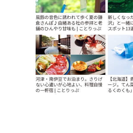
風鈴の音色に誘われて歩く夏の鎌
新しくなっ
倉さんぽ♪由緒ある社の参拝と老
沢」と一緒
舗のひんやり甘味も | ことりっぷ
スポット13
催中】 | こ
河津・南伊豆でお泊まり。さりげ
【北海道】
ない心遣いが心地よい、料理自慢
ージ。てん
の一軒宿 | ことりっぷ
るくのくも」