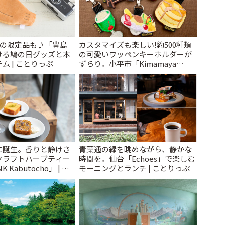
けの限定品も♪「豊島
カスタマイズも楽しい!約500種類
ける鳩の日グッズと本
の可愛いワッペンキーホルダーが
ム | ことりっぷ
ずらり。小平市「Kimamaya
T&K」 | ことりっぷ
に誕生。香りと静けさ
青葉通の緑を眺めながら、静かな
クラフトハーブティー
時間を。仙台「Echoes」で楽しむ
 Kabutocho」 | こ
モーニングとランチ | ことりっぷ