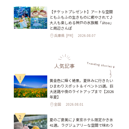
【チケットプレゼント】アートな空間
ともふもふの生きものに癒やされて♪
大人も楽しめる神戸の水族館「átoa」
と周辺さんぽ
兵庫県
[PR]
2026.08.07
人気記事
1
黄金色に輝く絶景。夏休みに行きたい
ひまわりスポット＆イベント15選。巨
大迷路や夜のライトアップまで【2026
年夏】
全国
2026.08.01
2
夏のご褒美に♪東京ホテル限定かき氷
41選。ラグジュアリーな空間で味わう