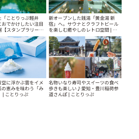
た「ことりっぷ軽井
新オープンした銭湯「黄金湯 新
におでかけしたい注目
宿」へ。サウナとクラフトビール
選【スタンプラリー開
を楽しむ癒やしのレトロ空間 | こ
とりっぷ
とりっぷ
青空に浮かぶ雲をイメ
名物いなり寿司やスイーツの食べ
菜の恵みを味わう「み
歩きも楽しい♪愛知・豊川稲荷参
 | ことりっぷ
道さんぽ | ことりっぷ