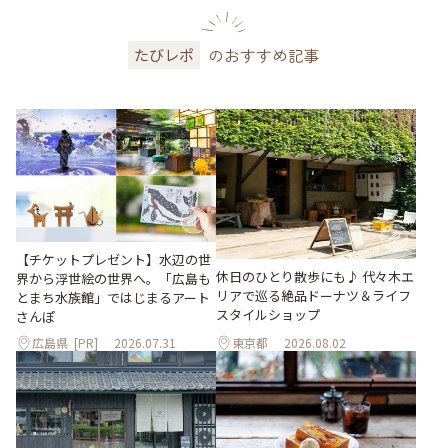
のおすすめ記事
たびレポ
【チケットプレゼント】水辺の世
休日のひとり散歩にも♪ 代々木エ
界から浮世絵の世界へ。「広島も
リアで巡る絶品ドーナツ＆ライフ
とまち水族館」ではじまるアート
スタイルショップ
さんぽ
広島県
[PR]
2026.07.31
東京都
2026.08.02