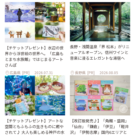
長野・浅間温泉「界 松本」がリニ
【チケットプレゼント】水辺の世
ューアルオープン。信州ワインと
界から浮世絵の世界へ。「広島も
音楽に浸るエレガントな湯宿へ
とまち水族館」ではじまるアート
さんぽ
広島県
[PR]
2026.07.31
長野県
[PR]
2026.08.05
【改訂版発売♪】「角館・盛岡」
【チケットプレゼント】アートな
「仙台」「鎌倉」「伊豆」「軽井
空間ともふもふの生きものに癒や
沢」「伊勢志摩」国内6エリアと
されて♪ 大人も楽しめる神戸の水