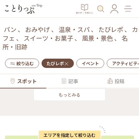
ガイド・マガジン
パン
、
おみやげ
、
温泉・スパ
、
たびレポ
、
カ
フェ
、
スイーツ・お菓子
、
風景・景色
、
名
所・旧跡
絞り込む
たびレポ
イベント
アクティビテ
スポット
記事
投稿
もっとみる
エリアを指定して絞り込む