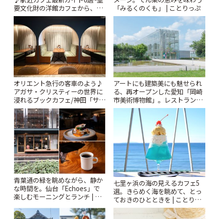
要文化財の洋館カフェから、改
「みるくのくも」 | ことりっぷ
札すぐのレトロ喫茶まで~ | こと
りっぷ
オリエント急行の客車のよう♪
アートにも建築美にも魅せられ
アガサ・クリスティーの世界に
る、再オープンした愛知「岡崎
浸れるブックカフェ/神田「サロ
市美術博物館」。レストランや
ンクリスティ」 | ことりっぷ
ショップも充実 | ことりっぷ
青葉通の緑を眺めながら、静か
七里ヶ浜の海の見えるカフェ5
な時間を。仙台「Echoes」で
選。きらめく海を眺めて、とっ
楽しむモーニングとランチ | こ
ておきのひとときを | ことりっ
とりっぷ
ぷ