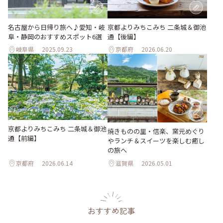
名古屋から日帰り旅へ♪愛知・岐
京都よりみちこみち 二条城＆御池
阜・静岡のおすすめスポット6選
通【後編】
岐阜県
2025.09.23
京都府
2026.06.20
京都よりみちこみち 二条城＆御池
焼きものの里・信楽、窯元めぐり
通【前編】
やランチ＆スイーツを楽しむ癒し
の旅へ
京都府
2026.06.14
滋賀県
2026.05.01
おすすめ記事