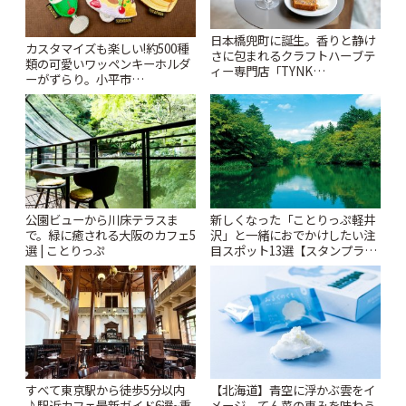
日本橋兜町に誕生。香りと静け
カスタマイズも楽しい!約500種
さに包まれるクラフトハーブテ
類の可愛いワッペンキーホルダ
ィー専門店「TYNK
ーがずらり。小平市
Kabutocho」 | ことりっぷ
「Kimamaya T&K」 | ことりっ
ぷ
公園ビューから川床テラスま
新しくなった「ことりっぷ軽井
で。緑に癒される大阪のカフェ5
沢」と一緒におでかけしたい注
選 | ことりっぷ
目スポット13選【スタンプラリ
ー開催中】 | ことりっぷ
すべて東京駅から徒歩5分以内
【北海道】青空に浮かぶ雲をイ
♪駅近カフェ最新ガイド6選~重
メージ。てん菜の恵みを味わう