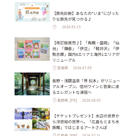
【旅先診断】あなたの“いま”にぴった
りな旅先が見つかる♪
2026.05.15
【改訂版発売♪】「角館・盛岡」「仙
台」「鎌倉」「伊豆」「軽井沢」「伊
勢志摩」国内6エリアと海外1エリアが
リニューアル
宮城県
2026.07.09
長野・浅間温泉「界 松本」がリニュー
アルオープン。信州ワインと音楽に浸
るエレガントな湯宿へ
長野県
[PR]
2026.08.05
【チケットプレゼント】水辺の世界か
ら浮世絵の世界へ。「広島もとまち水
族館」ではじまるアートさんぽ
広島県
[PR]
2026.07.31