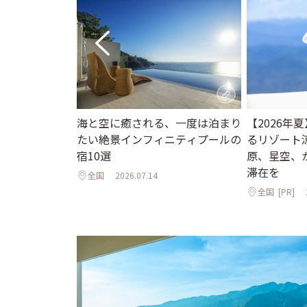
海と空に癒される、一度は泊まり
【2026年
ニューオープン
たい絶景インフィニティプールの
るリゾート
インフィニティ
宿10選
原、星空、
邸宅まで
滞在を
全国
2026.07.14
全国
[PR]