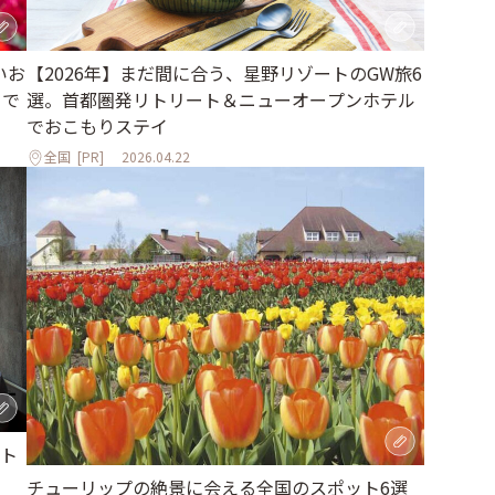
いお
【2026年】まだ間に合う、星野リゾートのGW旅6
まで
選。首都圏発リトリート＆ニューオープンホテル
でおこもりステイ
全国
[PR]
2026.04.22
ト
チューリップの絶景に会える全国のスポット6選