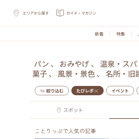
エリアから探す
ガイド・マガジン
新着
特集
パン
、
おみやげ
、
温泉・スパ
菓子
、
風景・景色
、
名所・旧
絞り込む
たびレポ
イベント
スポット
ことりっぷで人気の記事