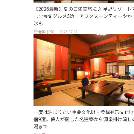
【2026最新】夏のご褒美旅に♪ 星野リゾート
しむ最旬グルメ5選。アフタヌーンティーやか
氷も
全国
[PR]
2026.07.01
一度は泊まりたい重要文化財・登録有形文化財
宿9選。偉人が愛した名建築から源泉掛け流し
湯まで