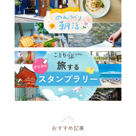
ゃれなパッケージが目印。ほ
い酸味と苦みがおいしい
RORA COFFEE」
県
2017.02.19
おすすめ記事