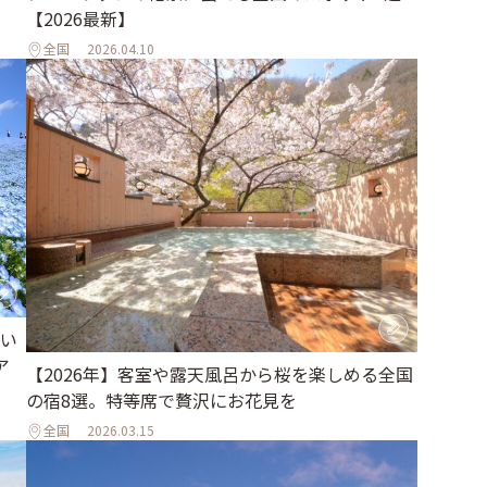
【2026最新】
全国
2026.04.10
い
ア
【2026年】客室や露天風呂から桜を楽しめる全国
の宿8選。特等席で贅沢にお花見を
全国
2026.03.15