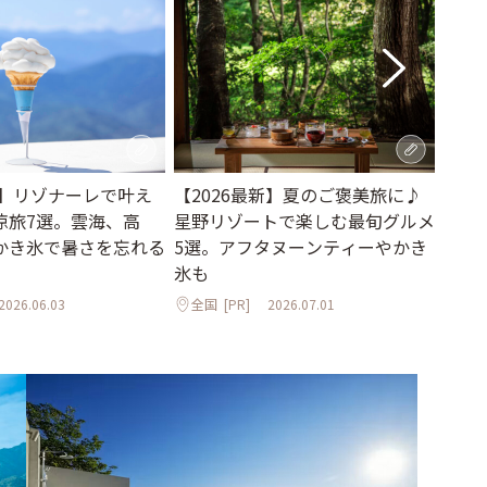
夏】リゾナーレで叶え
【2026最新】夏のご褒美旅に♪
おし
涼旅7選。雲海、高
星野リゾートで楽しむ最旬グルメ
どよ
かき氷で暑さを忘れる
5選。アフタヌーンティーやかき
「AU
氷も
山形
2026.06.03
全国
[PR]
2026.07.01