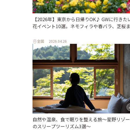
【2026年】東京から日帰りOK♪ GWに行きた
花イベント10選。ネモフィラや春バラ、芝桜
全国
2026.04.26
自然や温泉、食で眠りを整える旅～星野リゾー
のスリープツーリズム3選～