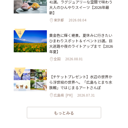
41選。ラグジュアリーな空間で味わう
大人のひんやりスイーツ【2026年最
新】
東京都
2026.08.04
4
黄金色に輝く絶景。夏休みに行きたい
ひまわりスポット＆イベント15選。巨
大迷路や夜のライトアップまで【2026
年夏】
全国
2026.08.01
5
【チケットプレゼント】水辺の世界か
ら浮世絵の世界へ。「広島もとまち水
族館」ではじまるアートさんぽ
広島県
[PR]
2026.07.31
もっとみる