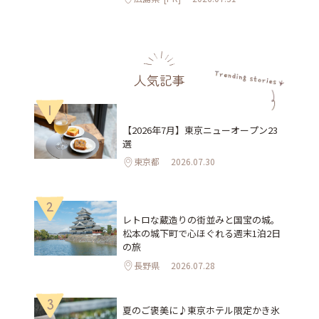
人気記事
1
【2026年7月】東京ニューオープン23
選
東京都
2026.07.30
2
レトロな蔵造りの街並みと国宝の城。
松本の城下町で心ほぐれる週末1泊2日
の旅
長野県
2026.07.28
3
夏のご褒美に♪東京ホテル限定かき氷