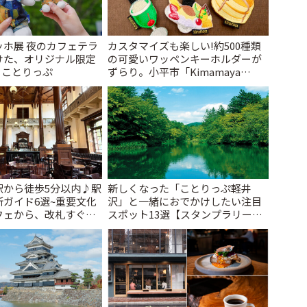
ッホ展 夜のカフェテラ
カスタマイズも楽しい!約500種類
けた、オリジナル限定
の可愛いワッペンキーホルダーが
| ことりっぷ
ずらり。小平市「Kimamaya
T&K」 | ことりっぷ
駅から徒歩5分以内♪駅
新しくなった「ことりっぷ軽井
ガイド6選~重要文化
沢」と一緒におでかけしたい注目
フェから、改札すぐの
スポット13選【スタンプラリー開
で~ | ことりっぷ
催中】 | ことりっぷ