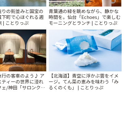
造りの街並みと国宝の
青葉通の緑を眺めながら、静かな
城下町で心ほぐれる週
時間を。仙台「Echoes」で楽しむ
 | ことりっぷ
モーニングとランチ | ことりっぷ
急行の客車のよう♪ ア
【北海道】青空に浮かぶ雲をイメ
スティーの世界に浸れ
ージ。てん菜の恵みを味わう「み
フェ/神田「サロンクリ
るくのくも」 | ことりっぷ
ことりっぷ