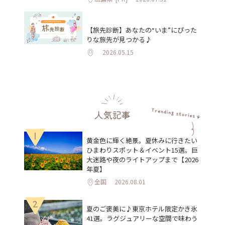
【旅先診断】あなたの“いま”にぴった
りな旅先が見つかる♪
2026.05.15
人気記事
1
黄金色に輝く絶景。夏休みに行きたい
ひまわりスポット＆イベント15選。巨
大迷路や夜のライトアップまで【2026
年夏】
全国
2026.08.01
2
夏のご褒美に♪東京ホテル限定かき氷
41選。ラグジュアリーな空間で味わう