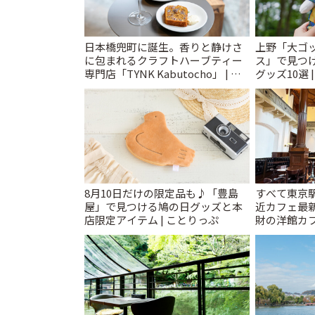
日本橋兜町に誕生。香りと静けさ
上野「大ゴ
に包まれるクラフトハーブティー
ス」で見つ
専門店「TYNK Kabutocho」 | こ
グッズ10選 
とりっぷ
8月10日だけの限定品も♪「豊島
すべて東京
屋」で見つける鳩の日グッズと本
近カフェ最新
店限定アイテム | ことりっぷ
財の洋館カ
レトロ喫茶ま