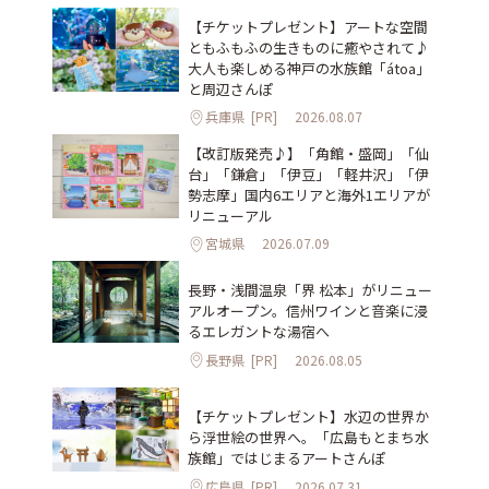
【チケットプレゼント】アートな空間
ともふもふの生きものに癒やされて♪
大人も楽しめる神戸の水族館「átoa」
と周辺さんぽ
兵庫県
[PR]
2026.08.07
【改訂版発売♪】「角館・盛岡」「仙
台」「鎌倉」「伊豆」「軽井沢」「伊
勢志摩」国内6エリアと海外1エリアが
リニューアル
宮城県
2026.07.09
長野・浅間温泉「界 松本」がリニュー
アルオープン。信州ワインと音楽に浸
るエレガントな湯宿へ
長野県
[PR]
2026.08.05
【チケットプレゼント】水辺の世界か
ら浮世絵の世界へ。「広島もとまち水
族館」ではじまるアートさんぽ
広島県
[PR]
2026.07.31