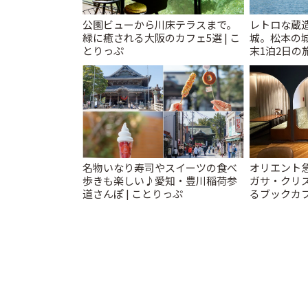
公園ビューから川床テラスまで。
レトロな蔵
緑に癒される大阪のカフェ5選 | こ
城。松本の
とりっぷ
末1泊2日の旅
名物いなり寿司やスイーツの食べ
オリエント
歩きも楽しい♪愛知・豊川稲荷参
ガサ・クリ
道さんぽ | ことりっぷ
るブックカ
スティ」 | 