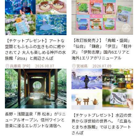
【改訂版発売♪】「角館・盛岡」
【チケットプレゼント】アートな
「仙台」「鎌倉」「伊豆」「軽井
空間ともふもふの生きものに癒や
沢」「伊勢志摩」国内6エリアと
されて♪ 大人も楽しめる神戸の水
海外1エリアがリニューアル
族館「átoa」と周辺さんぽ
兵庫県
[PR]
2026.08.07
宮城県
2026.07.09
長野・浅間温泉「界 松本」がリニ
【チケットプレゼント】水辺の世
ューアルオープン。信州ワインと
界から浮世絵の世界へ。「広島も
音楽に浸るエレガントな湯宿へ
とまち水族館」ではじまるアート
さんぽ