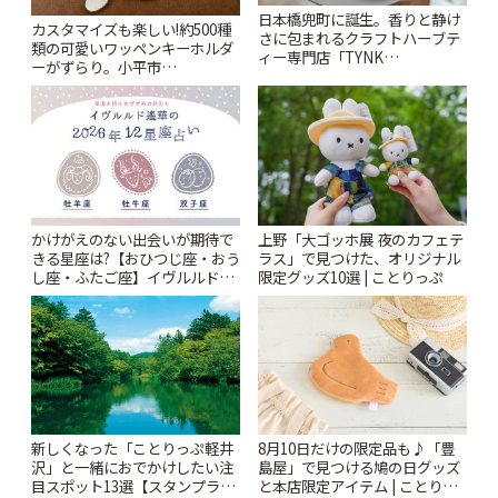
日本橋兜町に誕生。香りと静け
カスタマイズも楽しい!約500種
さに包まれるクラフトハーブテ
類の可愛いワッペンキーホルダ
ィー専門店「TYNK
ーがずらり。小平市
Kabutocho」 | ことりっぷ
「Kimamaya T&K」 | ことりっ
ぷ
かけがえのない出会いが期待で
上野「大ゴッホ展 夜のカフェテ
きる星座は?【おひつじ座・おう
ラス」で見つけた、オリジナル
し座・ふたご座】イヴルルド遙
限定グッズ10選 | ことりっぷ
華2026年の幕開け~New Year~ |
ことりっぷ
新しくなった「ことりっぷ軽井
8月10日だけの限定品も♪「豊
沢」と一緒におでかけしたい注
島屋」で見つける鳩の日グッズ
目スポット13選【スタンプラリ
と本店限定アイテム | ことりっ