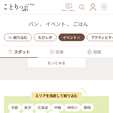
ガイド・マガジン
パン
、
イベント
、
ごはん
絞り込む
たびレポ
イベント
アクティビテ
スポット
記事
投稿
もっとみる
エリアを指定して絞り込む
京都
東京
北海道
沖縄
神奈川
静岡