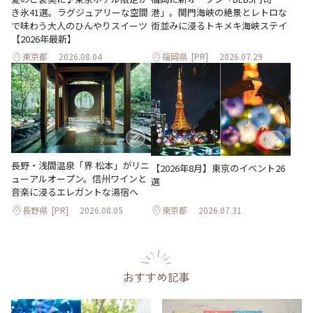
き氷41選。ラグジュアリーな空間
港」。関門海峡の絶景とレトロな
で味わう大人のひんやりスイーツ
街並みに浸るトキメキ海峡ステイ
【2026年最新】
東京都
2026.08.04
福岡県
[PR]
2026.07.29
長野・浅間温泉「界 松本」がリニ
【2026年8月】東京のイベント26
ューアルオープン。信州ワインと
選
音楽に浸るエレガントな湯宿へ
長野県
[PR]
2026.08.05
東京都
2026.07.31
おすすめ記事