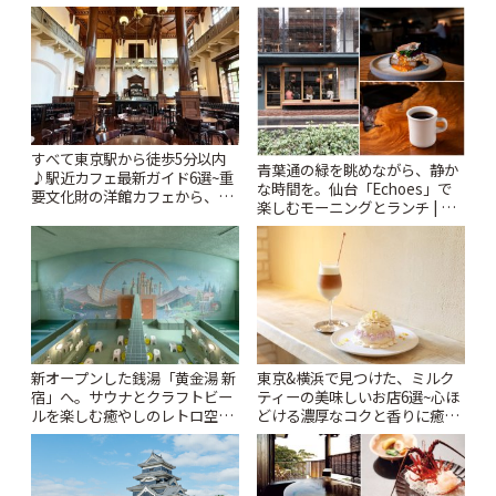
ー開催中】 | ことりっぷ
ぷ
すべて東京駅から徒歩5分以内
青葉通の緑を眺めながら、静か
♪駅近カフェ最新ガイド6選~重
な時間を。仙台「Echoes」で
要文化財の洋館カフェから、改
楽しむモーニングとランチ | こ
札すぐのレトロ喫茶まで~ | こと
とりっぷ
りっぷ
新オープンした銭湯「黄金湯 新
東京&横浜で見つけた、ミルク
宿」へ。サウナとクラフトビー
ティーの美味しいお店6選~心ほ
ルを楽しむ癒やしのレトロ空間
どける濃厚なコクと香りに癒や
| ことりっぷ
されるティータイム~ | ことりっ
ぷ