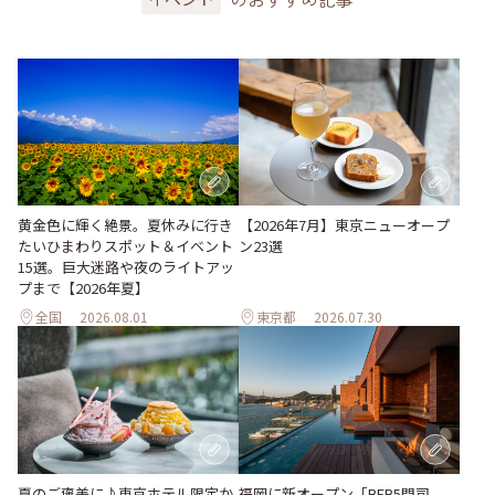
黄金色に輝く絶景。夏休みに行き
【2026年7月】東京ニューオープ
たいひまわりスポット＆イベント
ン23選
15選。巨大迷路や夜のライトアッ
プまで【2026年夏】
全国
2026.08.01
東京都
2026.07.30
夏のご褒美に♪東京ホテル限定か
福岡に新オープン「BEB5門司