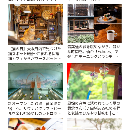
ー開催中】 | ことりっぷ
Kabutocho」 | ことりっぷ
青葉通の緑を眺めながら、静か
【猫の日】大阪府内で見つけた
な時間を。仙台「Echoes」で
猫スポット6選〜泊まれる保護
楽しむモーニングとランチ | こ
猫カフェからパワースポットま
とりっぷ
で〜 | ことりっぷ
風鈴の音色に誘われて歩く夏の
新オープンした銭湯「黄金湯 新
鎌倉さんぽ♪由緒ある社の参拝
宿」へ。サウナとクラフトビー
と老舗のひんやり甘味も | こと
ルを楽しむ癒やしのレトロ空間
りっぷ
| ことりっぷ