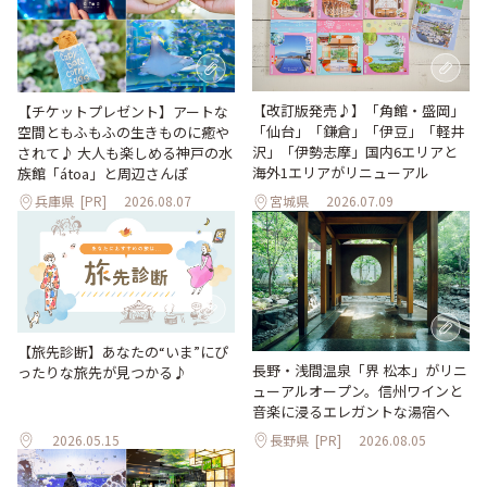
【改訂版発売♪】「角館・盛岡」
【チケットプレゼント】アートな
「仙台」「鎌倉」「伊豆」「軽井
空間ともふもふの生きものに癒や
沢」「伊勢志摩」国内6エリアと
されて♪ 大人も楽しめる神戸の水
海外1エリアがリニューアル
族館「átoa」と周辺さんぽ
兵庫県
[PR]
2026.08.07
宮城県
2026.07.09
【旅先診断】あなたの“いま”にぴ
長野・浅間温泉「界 松本」がリニ
ったりな旅先が見つかる♪
ューアルオープン。信州ワインと
音楽に浸るエレガントな湯宿へ
2026.05.15
長野県
[PR]
2026.08.05