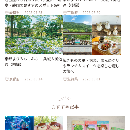
阜・静岡のおすすめスポット6選
通【後編】
岐阜県
2025.09.23
京都府
2026.06.20
京都よりみちこみち 二条城＆御池
焼きものの里・信楽、窯元めぐり
通【前編】
やランチ＆スイーツを楽しむ癒し
の旅へ
京都府
2026.06.14
滋賀県
2026.05.01
おすすめ記事