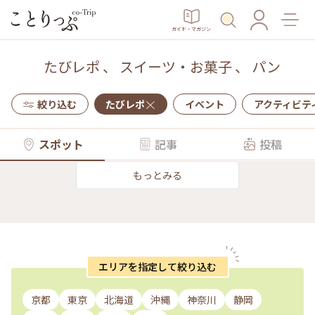
ガイド・マガジン
たびレポ
、
スイーツ・お菓子
、
パン
絞り込む
たびレポ
イベント
アクティビテ
スポット
記事
投稿
もっとみる
エリアを指定して絞り込む
京都
東京
北海道
沖縄
神奈川
静岡