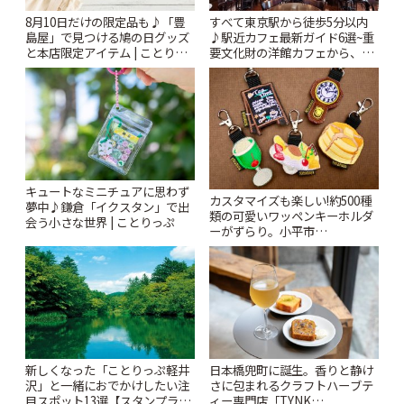
8月10日だけの限定品も♪「豊
すべて東京駅から徒歩5分以内
島屋」で見つける鳩の日グッズ
♪駅近カフェ最新ガイド6選~重
と本店限定アイテム | ことりっ
要文化財の洋館カフェから、改
ぷ
札すぐのレトロ喫茶まで~ | こと
りっぷ
キュートなミニチュアに思わず
カスタマイズも楽しい!約500種
夢中♪鎌倉「イクスタン」で出
類の可愛いワッペンキーホルダ
会う小さな世界 | ことりっぷ
ーがずらり。小平市
「Kimamaya T&K」 | ことりっ
ぷ
新しくなった「ことりっぷ軽井
日本橋兜町に誕生。香りと静け
沢」と一緒におでかけしたい注
さに包まれるクラフトハーブテ
目スポット13選【スタンプラリ
ィー専門店「TYNK