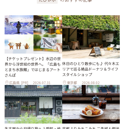
【チケットプレゼント】水辺の世
休日のひとり散歩にも♪ 代々木エ
界から浮世絵の世界へ。「広島も
リアで巡る絶品ドーナツ＆ライフ
とまち水族館」ではじまるアート
スタイルショップ
さんぽ
広島県
[PR]
2026.07.31
東京都
2026.08.02
名古屋から日帰り旅へ♪愛知・岐
京都よりみちこみち 二条城＆御池