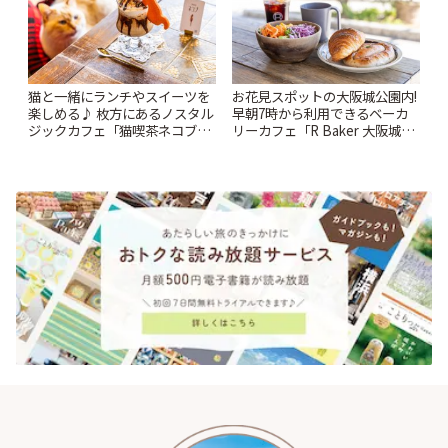
猫と一緒にランチやスイーツを
お花見スポットの大阪城公園内!
楽しめる♪ 枚方にあるノスタル
早朝7時から利用できるベーカ
ジックカフェ「猫喫茶ネコブ」
リーカフェ「R Baker 大阪城公
| ことりっぷ
園店」 | ことりっぷ