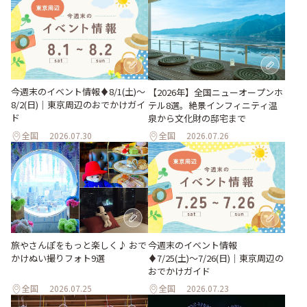
今週末のイベント情報♦︎8/1(土)〜
【2026年】全国ニューオープンホ
8/2(日)｜東京周辺のおでかけガイ
テル8選。絶景インフィニティ温
ド
泉から文化財の邸宅まで
全国
2026.07.30
全国
2026.07.26
旅やさんぽをもっと楽しく♪ おで
今週末のイベント情報
かけぬい撮りフォト9選
♦︎7/25(土)〜7/26(日)｜東京周辺の
おでかけガイド
全国
2026.07.25
全国
2026.07.23