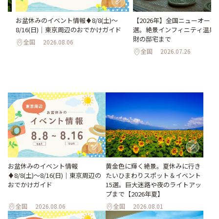
い
お盆休みのイベント情報♦︎8/8(土)〜
【2026年】全国ニューオープ
。巨
8/16(日)｜東京周辺のおでかけガイド
選。絶景インフィニティ温泉
26
財の邸宅まで
全国
2026.08.06
全国
2026.07.26
お盆休みのイベント情報
黄金色に輝く絶景。夏休みに行き
♦︎8/8(土)〜8/16(日)｜東京周辺の
たいひまわりスポット＆イベント
おでかけガイド
15選。巨大迷路や夜のライトアッ
プまで【2026年夏】
全国
2026.08.06
全国
2026.08.01