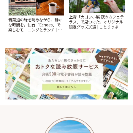
上野「大ゴッホ展 夜のカフェテ
青葉通の緑を眺めながら、静か
ラス」で見つけた、オリジナル
な時間を。仙台「Echoes」で
限定グッズ10選 | ことりっぷ
楽しむモーニングとランチ | こ
とりっぷ