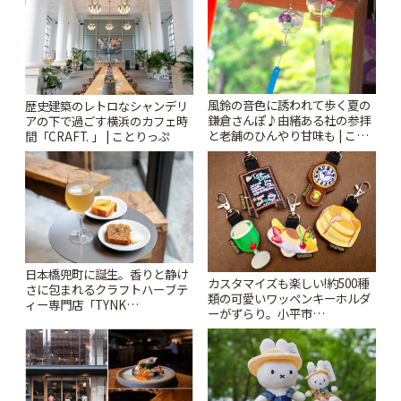
風鈴の音色に誘われて歩く夏の
歴史建築のレトロなシャンデリ
鎌倉さんぽ♪由緒ある社の参拝
アの下で過ごす横浜のカフェ時
と老舗のひんやり甘味も | こと
間「CRAFT. 」 | ことりっぷ
りっぷ
日本橋兜町に誕生。香りと静け
カスタマイズも楽しい!約500種
さに包まれるクラフトハーブテ
類の可愛いワッペンキーホルダ
ィー専門店「TYNK
ーがずらり。小平市
Kabutocho」 | ことりっぷ
「Kimamaya T&K」 | ことりっ
ぷ