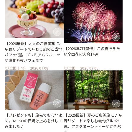
【2026最新】大人のご褒美旅に。
【2026年7月開催】この夏行きた
星野リゾートで味わう旅のご当地
い全国花火大会14選
パフェ9選。プレミアムフルーツ
や進化系夜パフェまで
全国
[PR]
2026.07.08
全国
2026.07.05
【プレゼントも】旅先でも心地よ
【2026最新】夏のご褒美旅に♪ 星
く。TAEKOの日焼け止めを試して
野リゾートで楽しむ最旬グルメ5
みました♪
選。アフタヌーンティーやかき氷
も