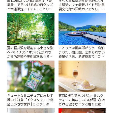
8月10日だけの限定品も♪「豊
すべて東京駅から徒歩5分以内
島屋」で見つける鳩の日グッズ
♪駅近カフェ最新ガイド6選~重
と本店限定アイテム | ことりっ
要文化財の洋館カフェから、改
ぷ
札すぐのレトロ喫茶まで~ | こと
りっぷ
夏の軽井沢を堪能する小さな旅
ことりっぷ編集部がもう一度泊
へ~マイナスイオンに包まれな
まりたい宿10選。忘れられない
がら名建築や美術館をめぐろう
絶景や温泉、名建築まで | こと
~ | ことりっぷ
りっぷ
キュートなミニチュアに思わず
東京&横浜で見つけた、ミルク
夢中♪鎌倉「イクスタン」で出
ティーの美味しいお店6選~心ほ
会う小さな世界 | ことりっぷ
どける濃厚なコクと香りに癒や
されるティータイム~ | ことりっ
ぷ