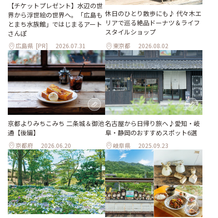
【チケットプレゼント】水辺の世
休日のひとり散歩にも♪ 代々木エ
界から浮世絵の世界へ。「広島も
リアで巡る絶品ドーナツ＆ライフ
とまち水族館」ではじまるアート
スタイルショップ
さんぽ
広島県
[PR]
2026.07.31
東京都
2026.08.02
京都よりみちこみち 二条城＆御池
名古屋から日帰り旅へ♪愛知・岐
通【後編】
阜・静岡のおすすめスポット6選
京都府
2026.06.20
岐阜県
2025.09.23