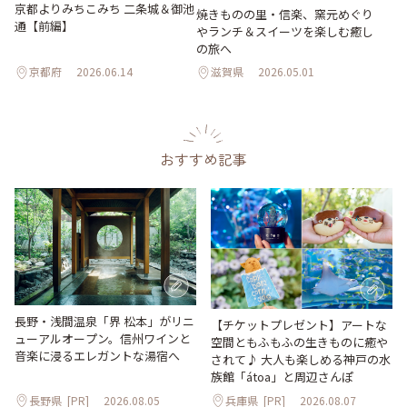
京都よりみちこみち 二条城＆御池
焼きものの里・信楽、窯元めぐり
通【前編】
やランチ＆スイーツを楽しむ癒し
の旅へ
京都府
2026.06.14
滋賀県
2026.05.01
おすすめ記事
長野・浅間温泉「界 松本」がリニ
【チケットプレゼント】アートな
ューアルオープン。信州ワインと
空間ともふもふの生きものに癒や
音楽に浸るエレガントな湯宿へ
されて♪ 大人も楽しめる神戸の水
族館「átoa」と周辺さんぽ
長野県
[PR]
2026.08.05
兵庫県
[PR]
2026.08.07