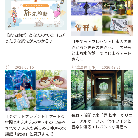
【旅先診断】あなたの“いま”にぴ
ったりな旅先が見つかる♪
【チケットプレゼント】水辺の世
界から浮世絵の世界へ。「広島も
とまち水族館」ではじまるアート
さんぽ
2026.05.15
広島県
[PR]
2026.07.31
長野・浅間温泉「界 松本」がリニ
【チケットプレゼント】アートな
ューアルオープン。信州ワインと
空間ともふもふの生きものに癒や
音楽に浸るエレガントな湯宿へ
されて♪ 大人も楽しめる神戸の水
族館「átoa」と周辺さんぽ