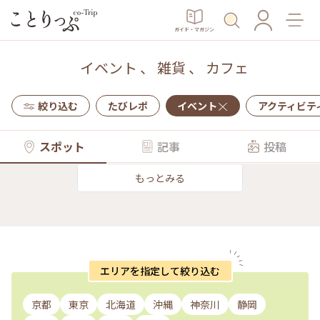
ガイド・マガジン
イベント
、
雑貨
、
カフェ
絞り込む
たびレポ
イベント
アクティビテ
スポット
記事
投稿
もっとみる
エリアを指定して絞り込む
京都
東京
北海道
沖縄
神奈川
静岡