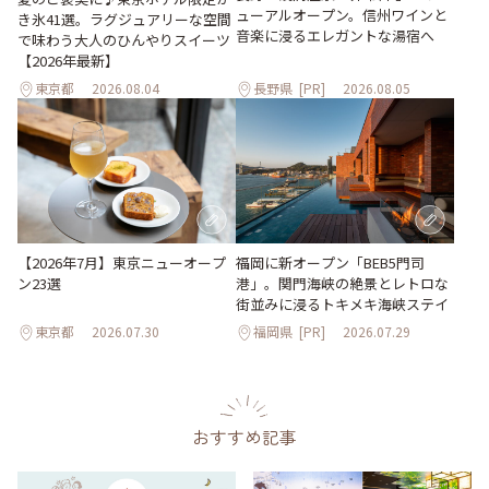
ューアルオープン。信州ワインと
き氷41選。ラグジュアリーな空間
音楽に浸るエレガントな湯宿へ
で味わう大人のひんやりスイーツ
【2026年最新】
東京都
2026.08.04
長野県
[PR]
2026.08.05
【2026年7月】東京ニューオープ
福岡に新オープン「BEB5門司
ン23選
港」。関門海峡の絶景とレトロな
街並みに浸るトキメキ海峡ステイ
東京都
2026.07.30
福岡県
[PR]
2026.07.29
おすすめ記事