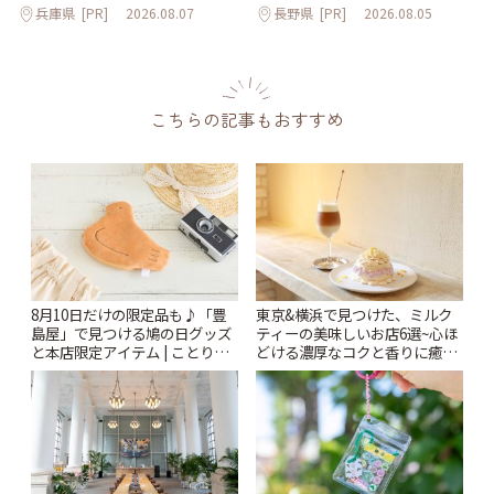
兵庫県
[PR]
2026.08.07
長野県
[PR]
2026.08.05
こちらの記事もおすすめ
8月10日だけの限定品も♪「豊
東京&横浜で見つけた、ミルク
島屋」で見つける鳩の日グッズ
ティーの美味しいお店6選~心ほ
と本店限定アイテム | ことりっ
どける濃厚なコクと香りに癒や
ぷ
されるティータイム~ | ことりっ
ぷ