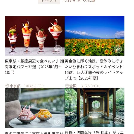
東京駅・銀座周辺で食べたい♪ 期
黄金色に輝く絶景。夏休みに行き
間限定パフェ34選【2026年8月～
たいひまわりスポット＆イベント
10月】
15選。巨大迷路や夜のライトアッ
プまで【2026年夏】
東京都
2026.08.08
全国
2026.08.01
長野・浅間温泉「界 松本」がリニ
夏のご褒美に♪東京ホテル限定か