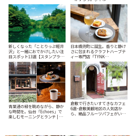
~ | ことりっぷ
「Kimamaya T&K」 | ことりっ
ぷ
新しくなった「ことりっぷ軽井
日本橋兜町に誕生。香りと静け
沢」と一緒におでかけしたい注
さに包まれるクラフトハーブテ
目スポット13選【スタンプラリ
ィー専門店「TYNK
ー開催中】 | ことりっぷ
Kabutocho」 | ことりっぷ
倉敷で行きたいすてきなカフェ
青葉通の緑を眺めながら、静か
6選~倉敷美観地区の人気店か
な時間を。仙台「Echoes」で
ら、絶品フルーツパフェがいた
楽しむモーニングとランチ | こ
だけるパーラーまで~ | ことりっ
とりっぷ
ぷ