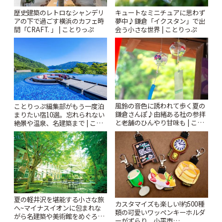
歴史建築のレトロなシャンデリ
キュートなミニチュアに思わず
アの下で過ごす横浜のカフェ時
夢中♪鎌倉「イクスタン」で出
間「CRAFT. 」 | ことりっぷ
会う小さな世界 | ことりっぷ
風鈴の音色に誘われて歩く夏の
ことりっぷ編集部がもう一度泊
鎌倉さんぽ♪由緒ある社の参拝
まりたい宿10選。忘れられない
と老舗のひんやり甘味も | こと
絶景や温泉、名建築まで | こと
りっぷ
りっぷ
夏の軽井沢を堪能する小さな旅
カスタマイズも楽しい!約500種
へ~マイナスイオンに包まれな
類の可愛いワッペンキーホルダ
がら名建築や美術館をめぐろう
ーがずらり。小平市