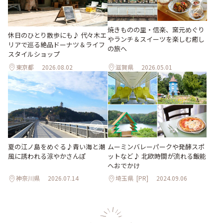
焼きものの里・信楽、窯元めぐり
休日のひとり散歩にも♪ 代々木エ
やランチ＆スイーツを楽しむ癒し
リアで巡る絶品ドーナツ＆ライフ
の旅へ
スタイルショップ
東京都
2026.08.02
滋賀県
2026.05.01
夏の江ノ島をめぐる♪青い海と潮
ムーミンバレーパークや発酵スポ
風に誘われる涼やかさんぽ
ットなど♪ 北欧時間が流れる飯能
へおでかけ
神奈川県
2026.07.14
埼玉県
[PR]
2024.09.06