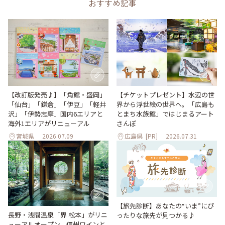
おすすめ記事
【改訂版発売♪】「角館・盛岡」
【チケットプレゼント】水辺の世
「仙台」「鎌倉」「伊豆」「軽井
界から浮世絵の世界へ。「広島も
沢」「伊勢志摩」国内6エリアと
とまち水族館」ではじまるアート
海外1エリアがリニューアル
さんぽ
宮城県
2026.07.09
広島県
[PR]
2026.07.31
【旅先診断】あなたの“いま”にぴ
長野・浅間温泉「界 松本」がリニ
ったりな旅先が見つかる♪
ューアルオープン。信州ワインと