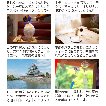
新しくなった「ことりっぷ軽井
上野「大ゴッホ展 夜のカフェテ
沢」と一緒におでかけしたい注
ラス」で見つけた、オリジナル
目スポット13選【スタンプラリ
限定グッズ10選 | ことりっぷ
ー開催中】 | ことりっぷ
季節のパフェを味わいに♪ アン
目の前で燃えるかき氷にうっと
ティークに囲まれて、時間を忘
り。吉祥寺の隠れ家カフェ「ル
れて過ごしたくなるカフェ/浅草
ミエール」で物語の世界へ | こ
「annorum cafe」 | ことりっぷ
とりっぷ
風鈴の音色に誘われて歩く夏の
レトロな蔵造りの街並みと国宝
鎌倉さんぽ♪由緒ある社の参拝
の城。松本の城下町で心ほぐれ
と老舗のひんやり甘味も | こと
る週末1泊2日の旅 | ことりっぷ
りっぷ