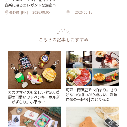
音楽に浸るエレガントな湯宿へ
長野県
[PR]
2026.08.05
2026.05.15
こちらの記事もおすすめ
河津・南伊豆でお泊まり。さり
カスタマイズも楽しい!約500種
げない心遣いが心地よい、料理
類の可愛いワッペンキーホルダ
自慢の一軒宿 | ことりっぷ
ーがずらり。小平市
「Kimamaya T&K」 | ことりっ
ぷ