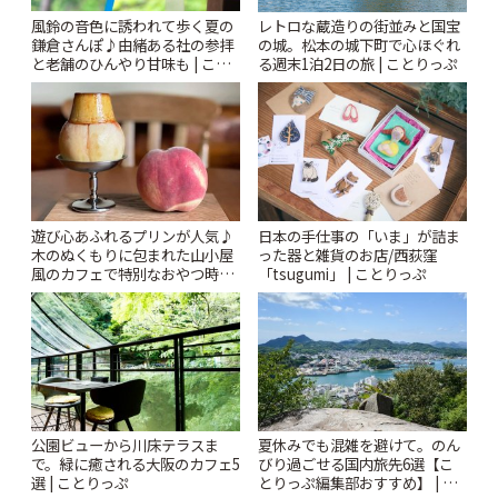
風鈴の音色に誘われて歩く夏の
レトロな蔵造りの街並みと国宝
鎌倉さんぽ♪由緒ある社の参拝
の城。松本の城下町で心ほぐれ
と老舗のひんやり甘味も | こと
る週末1泊2日の旅 | ことりっぷ
りっぷ
遊び心あふれるプリンが人気♪
日本の手仕事の「いま」が詰ま
木のぬくもりに包まれた山小屋
った器と雑貨のお店/西荻窪
風のカフェで特別なおやつ時間
「tsugumi」 | ことりっぷ
を/ 町田「beans farm」 | こと
りっぷ
公園ビューから川床テラスま
夏休みでも混雑を避けて。のん
で。緑に癒される大阪のカフェ5
びり過ごせる国内旅先6選【こ
選 | ことりっぷ
とりっぷ編集部おすすめ】 | こ