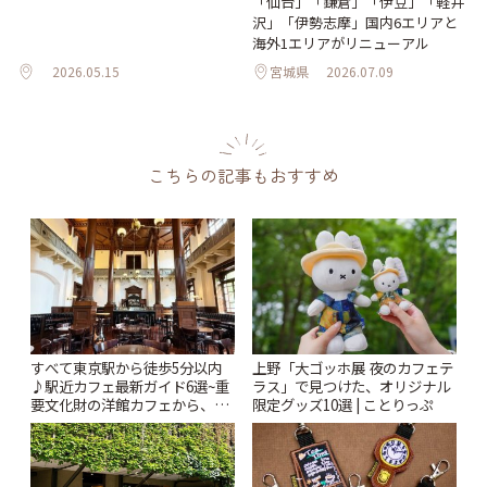
「仙台」「鎌倉」「伊豆」「軽井
沢」「伊勢志摩」国内6エリアと
海外1エリアがリニューアル
2026.05.15
宮城県
2026.07.09
こちらの記事もおすすめ
すべて東京駅から徒歩5分以内
上野「大ゴッホ展 夜のカフェテ
♪駅近カフェ最新ガイド6選~重
ラス」で見つけた、オリジナル
要文化財の洋館カフェから、改
限定グッズ10選 | ことりっぷ
札すぐのレトロ喫茶まで~ | こと
りっぷ