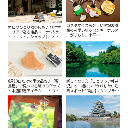
カスタマイズも楽しい!約500種
休日のひとり散歩にも♪ 代々木
類の可愛いワッペンキーホルダ
エリアで巡る絶品ドーナツ&ラ
ーがずらり。小平市
イフスタイルショップ | ことり
「Kimamaya T&K」 | ことりっ
っぷ
ぷ
8月10日だけの限定品も♪「豊
新しくなった「ことりっぷ軽井
島屋」で見つける鳩の日グッズ
沢」と一緒におでかけしたい注
と本店限定アイテム | ことりっ
目スポット13選【スタンプラリ
ぷ
ー開催中】 | ことりっぷ