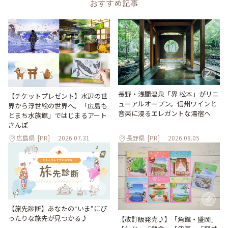
おすすめ記事
長野・浅間温泉「界 松本」がリニ
【チケットプレゼント】水辺の世
ューアルオープン。信州ワインと
界から浮世絵の世界へ。「広島も
音楽に浸るエレガントな湯宿へ
とまち水族館」ではじまるアート
さんぽ
広島県
[PR]
2026.07.31
長野県
[PR]
2026.08.05
【旅先診断】あなたの“いま”にぴ
ったりな旅先が見つかる♪
【改訂版発売♪】「角館・盛岡」