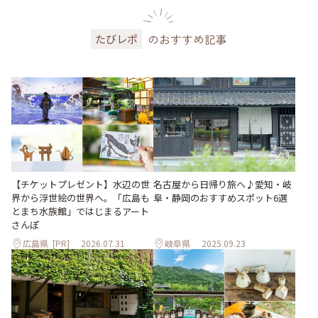
のおすすめ記事
たびレポ
【チケットプレゼント】水辺の世
名古屋から日帰り旅へ♪愛知・岐
界から浮世絵の世界へ。「広島も
阜・静岡のおすすめスポット6選
とまち水族館」ではじまるアート
さんぽ
広島県
[PR]
2026.07.31
岐阜県
2025.09.23