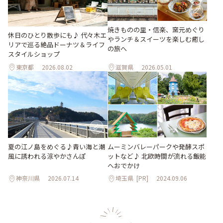
焼きものの里・信楽、窯元めぐり
休日のひとり散歩にも♪ 代々木エ
やランチ＆スイーツを楽しむ癒し
リアで巡る絶品ドーナツ＆ライフ
の旅へ
スタイルショップ
東京都
2026.08.02
滋賀県
2026.05.01
夏の江ノ島をめぐる♪青い海と潮
ムーミンバレーパークや発酵スポ
風に誘われる涼やかさんぽ
ットなど♪ 北欧時間が流れる飯能
へおでかけ
神奈川県
2026.07.14
埼玉県
[PR]
2024.09.06