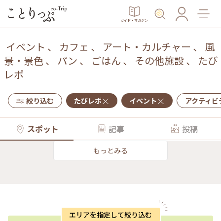
ガイド・マガジン
イベント
、
カフェ
、
アート・カルチャー
、
風
景・景色
、
パン
、
ごはん
、
その他施設
、
たび
レポ
絞り込む
たびレポ
イベント
アクティビ
スポット
記事
投稿
もっとみる
エリアを指定して絞り込む