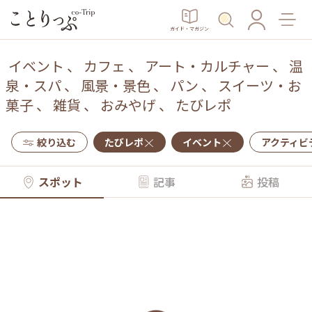
ガイド・マガジン
イベント
、
カフェ
、
アート・カルチャー
、
温
泉・スパ
、
風景・景色
、
パン
、
スイーツ・お
菓子
、
雑貨
、
おみやげ
、
たびレポ
絞り込む
たびレポ
イベント
アクティビ
スポット
記事
投稿