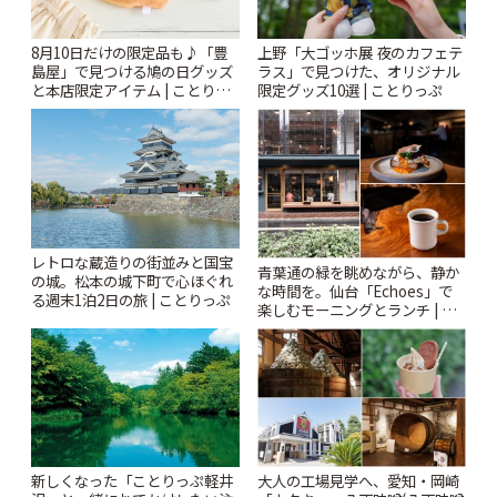
8月10日だけの限定品も♪「豊
上野「大ゴッホ展 夜のカフェテ
島屋」で見つける鳩の日グッズ
ラス」で見つけた、オリジナル
と本店限定アイテム | ことりっ
限定グッズ10選 | ことりっぷ
ぷ
レトロな蔵造りの街並みと国宝
青葉通の緑を眺めながら、静か
の城。松本の城下町で心ほぐれ
な時間を。仙台「Echoes」で
る週末1泊2日の旅 | ことりっぷ
楽しむモーニングとランチ | こ
とりっぷ
新しくなった「ことりっぷ軽井
大人の工場見学へ、愛知・岡崎