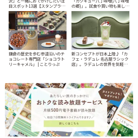
沢」と一緒におでかけしたい注
「カクキュー八丁味噌(八丁味噌
目スポット13選【スタンプラリ
の郷)」。試食や買い物も楽しみ
ー開催中】 | ことりっぷ
♪ | ことりっぷ
鎌倉の歴史を歩む参道沿いのチ
新コンセプトが日本上陸♪「カ
ョコレート専門店「ショコラト
フェ・ラデュレ 名古屋ラシック
リーキャメル」 | ことりっぷ
店」。ラデュレの世界を気軽に
楽しんで | ことりっぷ