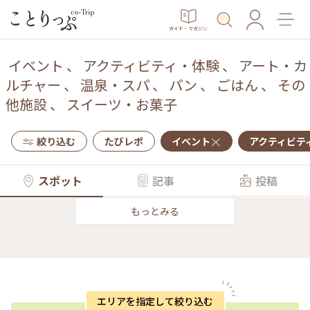
ガイド・マガジン
イベント
、
アクティビティ・体験
、
アート・カ
ルチャー
、
温泉・スパ
、
パン
、
ごはん
、
その
他施設
、
スイーツ・お菓子
絞り込む
たびレポ
イベント
アクティビテ
スポット
記事
投稿
もっとみる
エリアを指定して絞り込む