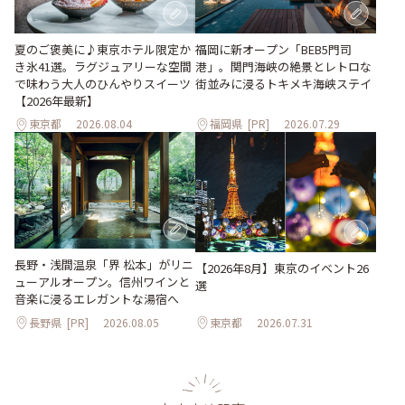
夏のご褒美に♪東京ホテル限定か
福岡に新オープン「BEB5門司
き氷41選。ラグジュアリーな空間
港」。関門海峡の絶景とレトロな
で味わう大人のひんやりスイーツ
街並みに浸るトキメキ海峡ステイ
【2026年最新】
東京都
2026.08.04
福岡県
[PR]
2026.07.29
長野・浅間温泉「界 松本」がリニ
【2026年8月】東京のイベント26
ューアルオープン。信州ワインと
選
音楽に浸るエレガントな湯宿へ
長野県
[PR]
2026.08.05
東京都
2026.07.31