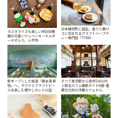
日本橋兜町に誕生。香りと静け
カスタマイズも楽しい!約500種
さに包まれるクラフトハーブテ
類の可愛いワッペンキーホルダ
ィー専門店「TYNK
ーがずらり。小平市
Kabutocho」 | ことりっぷ
「Kimamaya T&K」 | ことりっ
ぷ
新オープンした銭湯「黄金湯 新
すべて東京駅から徒歩5分以内
宿」へ。サウナとクラフトビー
♪駅近カフェ最新ガイド6選~重
ルを楽しむ癒やしのレトロ空間
要文化財の洋館カフェから、改
| ことりっぷ
札すぐのレトロ喫茶まで~ | こと
りっぷ