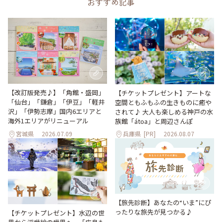
おすすめ記事
【改訂版発売♪】「角館・盛岡」
【チケットプレゼント】アートな
「仙台」「鎌倉」「伊豆」「軽井
空間ともふもふの生きものに癒や
沢」「伊勢志摩」国内6エリアと
されて♪ 大人も楽しめる神戸の水
海外1エリアがリニューアル
族館「átoa」と周辺さんぽ
宮城県
2026.07.09
兵庫県
[PR]
2026.08.07
【旅先診断】あなたの“いま”にぴ
ったりな旅先が見つかる♪
【チケットプレゼント】水辺の世