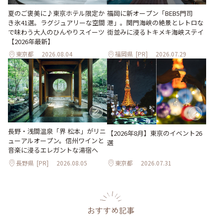
夏のご褒美に♪東京ホテル限定か
福岡に新オープン「BEB5門司
き氷41選。ラグジュアリーな空間
港」。関門海峡の絶景とレトロな
で味わう大人のひんやりスイーツ
街並みに浸るトキメキ海峡ステイ
【2026年最新】
東京都
2026.08.04
福岡県
[PR]
2026.07.29
長野・浅間温泉「界 松本」がリニ
【2026年8月】東京のイベント26
ューアルオープン。信州ワインと
選
音楽に浸るエレガントな湯宿へ
長野県
[PR]
2026.08.05
東京都
2026.07.31
おすすめ記事