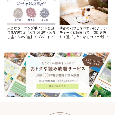
大きなターニングポイントを迎
季節のパフェを味わいに♪ アン
える星座は?【おひつじ座・おう
ティークに囲まれて、時間を忘
し座・ふたご座】イヴルルド遙
れて過ごしたくなるカフェ/浅草
華2026年 夏の運勢~Summer~ |
「annorum cafe」 | ことりっぷ
ことりっぷ