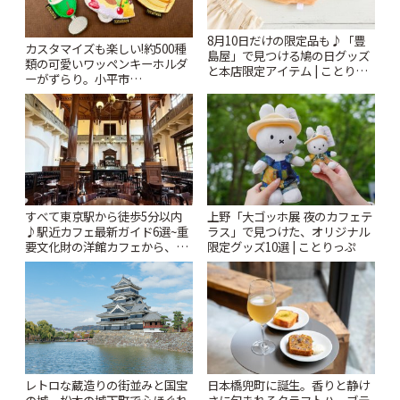
8月10日だけの限定品も♪「豊
カスタマイズも楽しい!約500種
島屋」で見つける鳩の日グッズ
類の可愛いワッペンキーホルダ
と本店限定アイテム | ことりっ
ーがずらり。小平市
ぷ
「Kimamaya T&K」 | ことりっ
ぷ
すべて東京駅から徒歩5分以内
上野「大ゴッホ展 夜のカフェテ
♪駅近カフェ最新ガイド6選~重
ラス」で見つけた、オリジナル
要文化財の洋館カフェから、改
限定グッズ10選 | ことりっぷ
札すぐのレトロ喫茶まで~ | こと
りっぷ
レトロな蔵造りの街並みと国宝
日本橋兜町に誕生。香りと静け
の城。松本の城下町で心ほぐれ
さに包まれるクラフトハーブテ