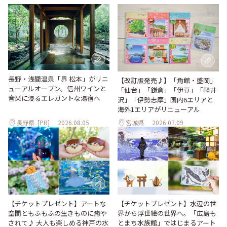
長野・浅間温泉「界 松本」がリニ
【改訂版発売♪】「角館・盛岡」
ューアルオープン。信州ワインと
「仙台」「鎌倉」「伊豆」「軽井
音楽に浸るエレガントな湯宿へ
沢」「伊勢志摩」国内6エリアと
海外1エリアがリニューアル
長野県
[PR]
2026.08.05
宮城県
2026.07.09
【チケットプレゼント】アートな
【チケットプレゼント】水辺の世
空間ともふもふの生きものに癒や
界から浮世絵の世界へ。「広島も
されて♪ 大人も楽しめる神戸の水
とまち水族館」ではじまるアート