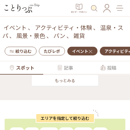
ガイド・マガジン
イベント
、
アクティビティ・体験
、
温泉・ス
パ
、
風景・景色
、
パン
、
雑貨
絞り込む
たびレポ
イベント
アクティビテ
スポット
記事
投稿
もっとみる
エリアを指定して絞り込む