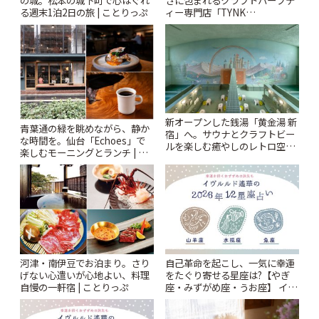
る週末1泊2日の旅 | ことりっぷ
ィー専門店「TYNK
Kabutocho」 | ことりっぷ
新オープンした銭湯「黄金湯 新
青葉通の緑を眺めながら、静か
宿」へ。サウナとクラフトビー
な時間を。仙台「Echoes」で
ルを楽しむ癒やしのレトロ空間
楽しむモーニングとランチ | こ
| ことりっぷ
とりっぷ
河津・南伊豆でお泊まり。さり
自己革命を起こし、一気に幸運
げない心遣いが心地よい、料理
をたぐり寄せる星座は?【やぎ
自慢の一軒宿 | ことりっぷ
座・みずがめ座・うお座】 イヴ
ルルド遙華2026年 夏の運勢
~Summer~ | ことりっぷ