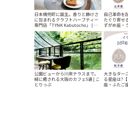
日本橋兜町に誕生。香りと静けさ
自己革命を
に包まれるクラフトハーブティー
たぐり寄せ
専門店「TYNK Kabutocho」 | こ
ずがめ座・
とりっぷ
華2026年 夏
とりっぷ
公園ビューから川床テラスまで。
大きなター
緑に癒される大阪のカフェ5選 | こ
る星座は?
とりっぷ
座・ふたご
2026年 夏の
りっぷ