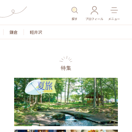
探す
プロフィール
メニュー
鎌倉
軽井沢
特集
色
名所・旧跡
温泉・スパ
その他施設
ごは