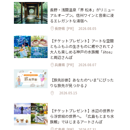
長野・浅間温泉「界 松本」がリニュー
アルオープン。信州ワインと音楽に浸
るエレガントな湯宿へ
長野県
[PR]
2026.08.05
【チケットプレゼント】アートな空間
ともふもふの生きものに癒やされて♪
大人も楽しめる神戸の水族館「átoa」
と周辺さんぽ
兵庫県
[PR]
2026.08.07
【旅先診断】あなたの“いま”にぴった
りな旅先が見つかる♪
2026.05.15
【チケットプレゼント】水辺の世界か
ら浮世絵の世界へ。「広島もとまち水
族館」ではじまるアートさんぽ
広島県
[PR]
2026.07.31