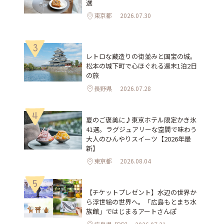
選
東京都
2026.07.30
3
レトロな蔵造りの街並みと国宝の城。
松本の城下町で心ほぐれる週末1泊2日
の旅
長野県
2026.07.28
4
夏のご褒美に♪東京ホテル限定かき氷
41選。ラグジュアリーな空間で味わう
大人のひんやりスイーツ【2026年最
新】
東京都
2026.08.04
5
【チケットプレゼント】水辺の世界か
ら浮世絵の世界へ。「広島もとまち水
族館」ではじまるアートさんぽ