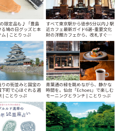
けの限定品も♪「豊島
すべて東京駅から徒歩5分以内♪駅
ける鳩の日グッズと本
近カフェ最新ガイド6選~重要文化
ム | ことりっぷ
財の洋館カフェから、改札すぐの
レトロ喫茶まで~ | ことりっぷ
造りの街並みと国宝の
青葉通の緑を眺めながら、静かな
城下町で心ほぐれる週
時間を。仙台「Echoes」で楽しむ
 | ことりっぷ
モーニングとランチ | ことりっぷ