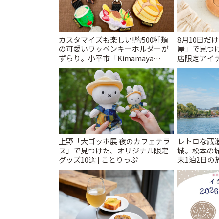
カスタマイズも楽しい!約500種類
8月10日だ
の可愛いワッペンキーホルダーが
屋」で見つ
ずらり。小平市「Kimamaya
店限定アイテ
T&K」 | ことりっぷ
上野「大ゴッホ展 夜のカフェテラ
レトロな蔵
ス」で見つけた、オリジナル限定
城。松本の
グッズ10選 | ことりっぷ
末1泊2日の旅