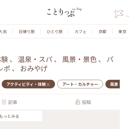
人気
日帰り旅
ひとり旅
カフェ
京都
東京
体験
、
温泉・スパ
、
風景・景色
、
パ
レポ
、
おみやげ
アクティビティ・体験
アート・カルチャー
風景・景
記事
投稿
もっとみる