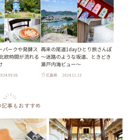
ーパークや発酵ス
再来の尾道1dayひとり旅さんぽ
 北欧時間が流れる
～迷路のような坂道、ときどき
け
瀬戸内海ビュー～
2024.09.06
広島県
2024.11.23
の記事もおすすめ