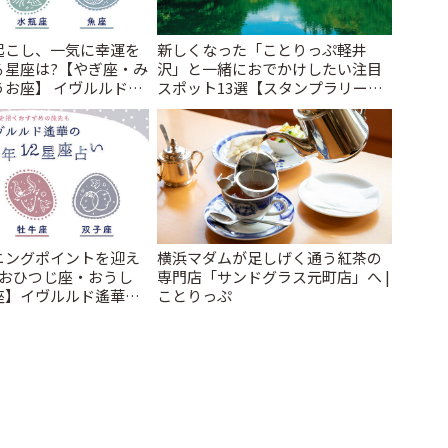
起こし、一気に幸運を
新しくなった「ことりっぷ軽井
る星座は?【やぎ座・み
沢」と一緒におでかけしたい注目
うお座】 イヴルルド遙
スポット13選【スタンプラリー開
の運勢~Summer~ | こ
催中】 | ことりっぷ
ニングポイントを迎え
横浜マダムが足しげく通う紅茶の
【おひつじ座・おうし
専門店「サンドグラス元町店」へ |
座】イヴルルド遙華
ことりっぷ
運勢~Summer~ | こと