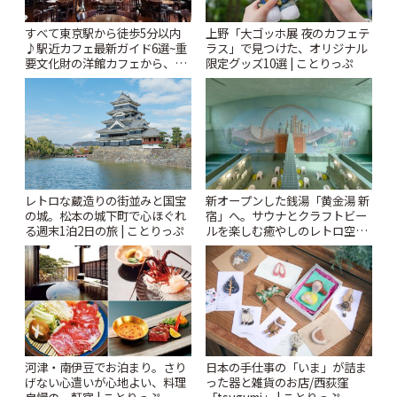
すべて東京駅から徒歩5分以内
上野「大ゴッホ展 夜のカフェテ
♪駅近カフェ最新ガイド6選~重
ラス」で見つけた、オリジナル
要文化財の洋館カフェから、改
限定グッズ10選 | ことりっぷ
札すぐのレトロ喫茶まで~ | こと
りっぷ
レトロな蔵造りの街並みと国宝
新オープンした銭湯「黄金湯 新
の城。松本の城下町で心ほぐれ
宿」へ。サウナとクラフトビー
る週末1泊2日の旅 | ことりっぷ
ルを楽しむ癒やしのレトロ空間
| ことりっぷ
河津・南伊豆でお泊まり。さり
日本の手仕事の「いま」が詰ま
げない心遣いが心地よい、料理
った器と雑貨のお店/西荻窪