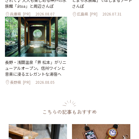
されて♪ 大人も楽しめる神戸の水
とまち水族館」ではじまるアート
族館「átoa」と周辺さんぽ
さんぽ
兵庫県
[PR]
2026.08.07
広島県
[PR]
2026.07.31
長野・浅間温泉「界 松本」がリニ
ューアルオープン。信州ワインと
音楽に浸るエレガントな湯宿へ
長野県
[PR]
2026.08.05
こちらの記事もおすすめ