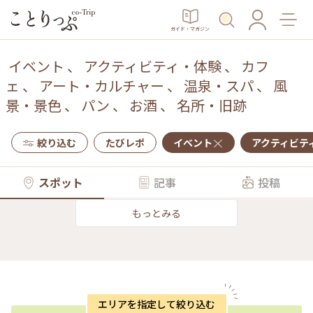
ガイド・マガジン
イベント
、
アクティビティ・体験
、
カフ
ェ
、
アート・カルチャー
、
温泉・スパ
、
風
景・景色
、
パン
、
お酒
、
名所・旧跡
絞り込む
たびレポ
イベント
アクティビテ
スポット
記事
投稿
もっとみる
エリアを指定して絞り込む