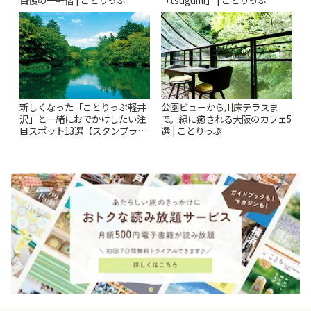
自慢の一軒宿 | ことりっぷ
「tsugumi」 | ことりっぷ
新しくなった「ことりっぷ軽井
公園ビューから川床テラスま
沢」と一緒におでかけしたい注
で。緑に癒される大阪のカフェ5
目スポット13選【スタンプラリ
選 | ことりっぷ
ー開催中】 | ことりっぷ