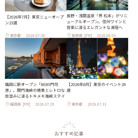
長野・浅間温泉「界 松本」がリニ
【2026年7月】東京ニューオープ
ューアルオープン。信州ワインと
ン23選
音楽に浸るエレガントな湯宿へ
東京都
2026.07.30
長野県
[PR]
2026.08.05
【2026年8月】東京のイベント26
福岡に新オープン「BEB5門司
選
港」。関門海峡の絶景とレトロな
街並みに浸るトキメキ海峡ステイ
福岡県
[PR]
2026.07.29
東京都
2026.07.31
おすすめ記事