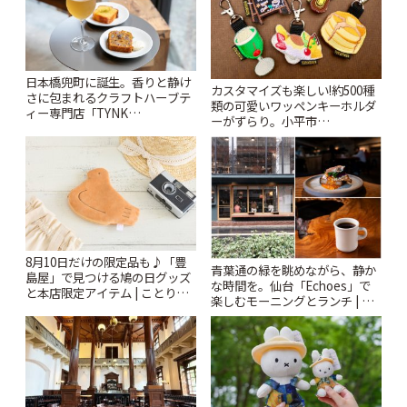
日本橋兜町に誕生。香りと静け
カスタマイズも楽しい!約500種
さに包まれるクラフトハーブテ
類の可愛いワッペンキーホルダ
ィー専門店「TYNK
ーがずらり。小平市
Kabutocho」 | ことりっぷ
「Kimamaya T&K」 | ことりっ
ぷ
8月10日だけの限定品も♪「豊
青葉通の緑を眺めながら、静か
島屋」で見つける鳩の日グッズ
な時間を。仙台「Echoes」で
と本店限定アイテム | ことりっ
楽しむモーニングとランチ | こ
ぷ
とりっぷ