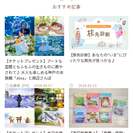
おすすめ記事
【旅先診断】あなたの“いま”にぴ
ったりな旅先が見つかる♪
【チケットプレゼント】アートな
空間ともふもふの生きものに癒や
されて♪ 大人も楽しめる神戸の水
族館「átoa」と周辺さんぽ
兵庫県
[PR]
2026.08.07
2026.05.15
【改訂版発売♪】「角館・盛岡」
【チケットプレゼント】水辺の世