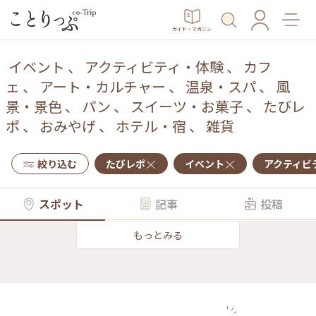
ガイド・マガジン
イベント
、
アクティビティ・体験
、
カフ
ェ
、
アート・カルチャー
、
温泉・スパ
、
風
景・景色
、
パン
、
スイーツ・お菓子
、
たびレ
ポ
、
おみやげ
、
ホテル・宿
、
雑貨
絞り込む
たびレポ
イベント
アクティビ
スポット
記事
投稿
もっとみる