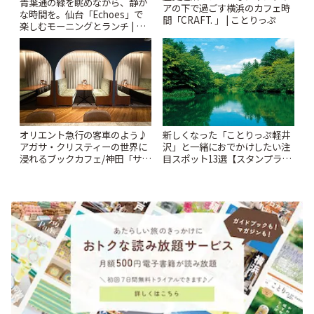
青葉通の緑を眺めながら、静か
アの下で過ごす横浜のカフェ時
な時間を。仙台「Echoes」で
間「CRAFT. 」 | ことりっぷ
楽しむモーニングとランチ | こ
とりっぷ
オリエント急行の客車のよう♪
新しくなった「ことりっぷ軽井
アガサ・クリスティーの世界に
沢」と一緒におでかけしたい注
浸れるブックカフェ/神田「サロ
目スポット13選【スタンプラリ
ンクリスティ」 | ことりっぷ
ー開催中】 | ことりっぷ