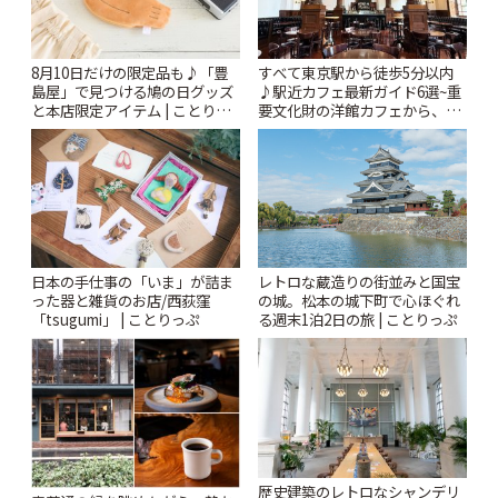
8月10日だけの限定品も♪「豊
すべて東京駅から徒歩5分以内
島屋」で見つける鳩の日グッズ
♪駅近カフェ最新ガイド6選~重
と本店限定アイテム | ことりっ
要文化財の洋館カフェから、改
ぷ
札すぐのレトロ喫茶まで~ | こと
りっぷ
日本の手仕事の「いま」が詰ま
レトロな蔵造りの街並みと国宝
った器と雑貨のお店/西荻窪
の城。松本の城下町で心ほぐれ
「tsugumi」 | ことりっぷ
る週末1泊2日の旅 | ことりっぷ
歴史建築のレトロなシャンデリ