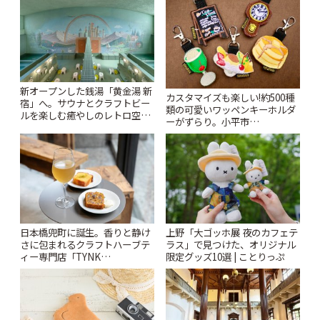
新オープンした銭湯「黄金湯 新
カスタマイズも楽しい!約500種
宿」へ。サウナとクラフトビー
類の可愛いワッペンキーホルダ
ルを楽しむ癒やしのレトロ空間
ーがずらり。小平市
| ことりっぷ
「Kimamaya T&K」 | ことりっ
ぷ
日本橋兜町に誕生。香りと静け
上野「大ゴッホ展 夜のカフェテ
さに包まれるクラフトハーブテ
ラス」で見つけた、オリジナル
ィー専門店「TYNK
限定グッズ10選 | ことりっぷ
Kabutocho」 | ことりっぷ