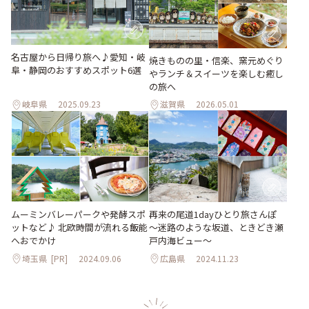
名古屋から日帰り旅へ♪愛知・岐
焼きものの里・信楽、窯元めぐり
阜・静岡のおすすめスポット6選
やランチ＆スイーツを楽しむ癒し
の旅へ
岐阜県
2025.09.23
滋賀県
2026.05.01
ムーミンバレーパークや発酵スポ
再来の尾道1dayひとり旅さんぽ
ットなど♪ 北欧時間が流れる飯能
～迷路のような坂道、ときどき瀬
へおでかけ
戸内海ビュー～
埼玉県
[PR]
2024.09.06
広島県
2024.11.23