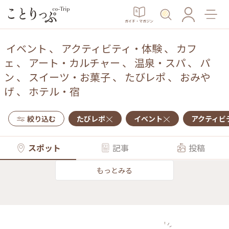
ガイド・マガジン
イベント
、
アクティビティ・体験
、
カフ
ェ
、
アート・カルチャー
、
温泉・スパ
、
パ
ン
、
スイーツ・お菓子
、
たびレポ
、
おみや
げ
、
ホテル・宿
絞り込む
たびレポ
イベント
アクティビ
スポット
記事
投稿
もっとみる