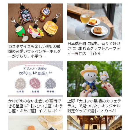
日本橋兜町に誕生。香りと静け
カスタマイズも楽しい!約500種
さに包まれるクラフトハーブテ
類の可愛いワッペンキーホルダ
ィー専門店「TYNK
ーがずらり。小平市
Kabutocho」 | ことりっぷ
「Kimamaya T&K」 | ことりっ
ぷ
かけがえのない出会いが期待で
上野「大ゴッホ展 夜のカフェテ
きる星座は?【おひつじ座・おう
ラス」で見つけた、オリジナル
し座・ふたご座】イヴルルド遙
限定グッズ10選 | ことりっぷ
華2026年の幕開け~New Year~ |
ことりっぷ