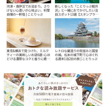
河津・南伊豆でお泊まり。さり
新しくなった「ことりっぷ軽井
げない心遣いが心地よい、料理
沢」と一緒におでかけしたい注
自慢の一軒宿 | ことりっぷ
目スポット13選【スタンプラリ
ー開催中】 | ことりっぷ
東京&横浜で見つけた、ミルク
レトロな蔵造りの街並みと国宝
ティーの美味しいお店6選~心ほ
の城。松本の城下町で心ほぐれ
どける濃厚なコクと香りに癒や
る週末1泊2日の旅 | ことりっぷ
されるティータイム~ | ことりっ
ぷ