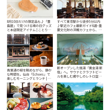
8月10日だけの限定品も♪「豊
すべて東京駅から徒歩5分以内
島屋」で見つける鳩の日グッズ
♪駅近カフェ最新ガイド6選~重
と本店限定アイテム | ことりっ
要文化財の洋館カフェから、改
ぷ
札すぐのレトロ喫茶まで~ | こと
りっぷ
新オープンした銭湯「黄金湯 新
青葉通の緑を眺めながら、静か
宿」へ。サウナとクラフトビー
な時間を。仙台「Echoes」で
ルを楽しむ癒やしのレトロ空間
楽しむモーニングとランチ | こ
| ことりっぷ
とりっぷ