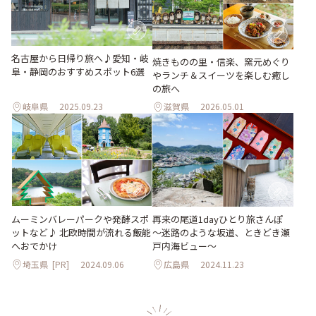
名古屋から日帰り旅へ♪愛知・岐
焼きものの里・信楽、窯元めぐり
阜・静岡のおすすめスポット6選
やランチ＆スイーツを楽しむ癒し
の旅へ
岐阜県
2025.09.23
滋賀県
2026.05.01
ムーミンバレーパークや発酵スポ
再来の尾道1dayひとり旅さんぽ
ットなど♪ 北欧時間が流れる飯能
～迷路のような坂道、ときどき瀬
へおでかけ
戸内海ビュー～
埼玉県
[PR]
2024.09.06
広島県
2024.11.23