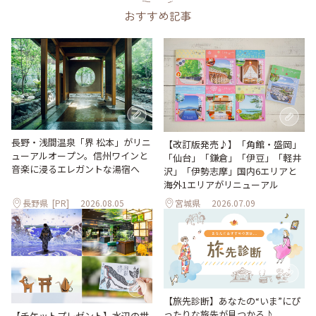
おすすめ記事
長野・浅間温泉「界 松本」がリニ
【改訂版発売♪】「角館・盛岡」
ューアルオープン。信州ワインと
「仙台」「鎌倉」「伊豆」「軽井
音楽に浸るエレガントな湯宿へ
沢」「伊勢志摩」国内6エリアと
海外1エリアがリニューアル
長野県
[PR]
2026.08.05
宮城県
2026.07.09
【旅先診断】あなたの“いま”にぴ
ったりな旅先が見つかる♪
【チケットプレゼント】水辺の世