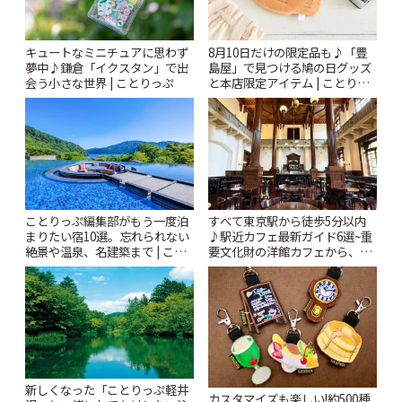
キュートなミニチュアに思わず
8月10日だけの限定品も♪「豊
夢中♪鎌倉「イクスタン」で出
島屋」で見つける鳩の日グッズ
会う小さな世界 | ことりっぷ
と本店限定アイテム | ことりっ
ぷ
ことりっぷ編集部がもう一度泊
すべて東京駅から徒歩5分以内
まりたい宿10選。忘れられない
♪駅近カフェ最新ガイド6選~重
絶景や温泉、名建築まで | こと
要文化財の洋館カフェから、改
りっぷ
札すぐのレトロ喫茶まで~ | こと
りっぷ
新しくなった「ことりっぷ軽井
カスタマイズも楽しい!約500種