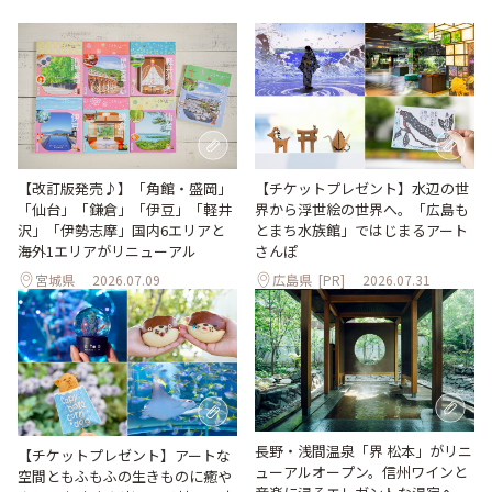
【改訂版発売♪】「角館・盛岡」
【チケットプレゼント】水辺の世
「仙台」「鎌倉」「伊豆」「軽井
界から浮世絵の世界へ。「広島も
沢」「伊勢志摩」国内6エリアと
とまち水族館」ではじまるアート
海外1エリアがリニューアル
さんぽ
宮城県
2026.07.09
広島県
[PR]
2026.07.31
長野・浅間温泉「界 松本」がリニ
【チケットプレゼント】アートな
ューアルオープン。信州ワインと
空間ともふもふの生きものに癒や