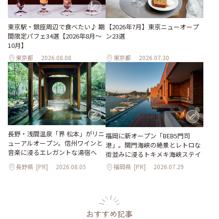
東京駅・銀座周辺で食べたい♪ 期
【2026年7月】東京ニューオープ
間限定パフェ34選【2026年8月～
ン23選
10月】
東京都
2026.08.08
東京都
2026.07.30
長野・浅間温泉「界 松本」がリニ
福岡に新オープン「BEB5門司
ューアルオープン。信州ワインと
港」。関門海峡の絶景とレトロな
音楽に浸るエレガントな湯宿へ
街並みに浸るトキメキ海峡ステイ
長野県
[PR]
2026.08.05
福岡県
[PR]
2026.07.29
おすすめ記事