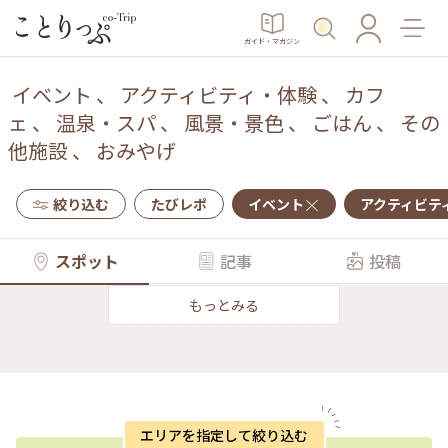
ガイド・マガジン
イベント
、
アクティビティ・体験
、
カフ
ェ
、
温泉・スパ
、
風景・景色
、
ごはん
、
その
他施設
、
おみやげ
絞り込む
たびレポ
イベント
アクティビテ
スポット
記事
投稿
もっとみる
エリアを指定して絞り込む