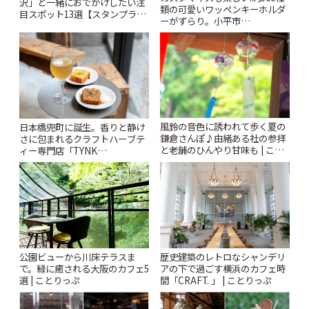
沢」と一緒におでかけしたい注
類の可愛いワッペンキーホルダ
目スポット13選【スタンプラリ
ーがずらり。小平市
ー開催中】 | ことりっぷ
「Kimamaya T&K」 | ことりっ
ぷ
風鈴の音色に誘われて歩く夏の
日本橋兜町に誕生。香りと静け
鎌倉さんぽ♪由緒ある社の参拝
さに包まれるクラフトハーブテ
と老舗のひんやり甘味も | こと
ィー専門店「TYNK
りっぷ
Kabutocho」 | ことりっぷ
公園ビューから川床テラスま
歴史建築のレトロなシャンデリ
で。緑に癒される大阪のカフェ5
アの下で過ごす横浜のカフェ時
選 | ことりっぷ
間「CRAFT. 」 | ことりっぷ