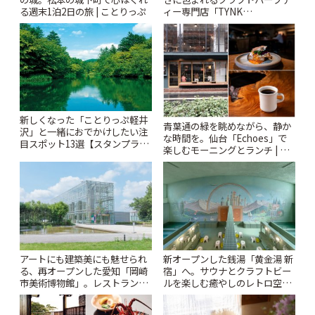
る週末1泊2日の旅 | ことりっぷ
ィー専門店「TYNK
Kabutocho」 | ことりっぷ
新しくなった「ことりっぷ軽井
青葉通の緑を眺めながら、静か
沢」と一緒におでかけしたい注
な時間を。仙台「Echoes」で
目スポット13選【スタンプラリ
楽しむモーニングとランチ | こ
ー開催中】 | ことりっぷ
とりっぷ
アートにも建築美にも魅せられ
新オープンした銭湯「黄金湯 新
る、再オープンした愛知「岡崎
宿」へ。サウナとクラフトビー
市美術博物館」。レストランや
ルを楽しむ癒やしのレトロ空間
ショップも充実 | ことりっぷ
| ことりっぷ