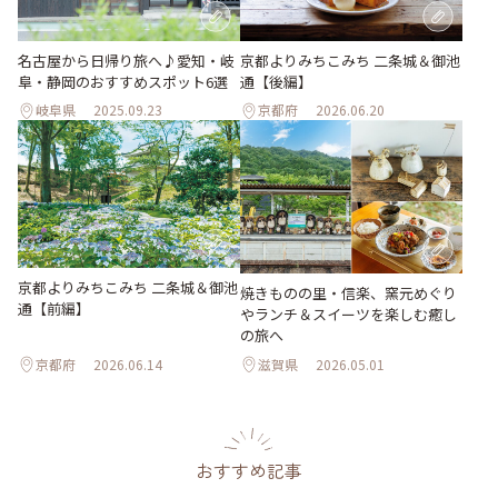
名古屋から日帰り旅へ♪愛知・岐
京都よりみちこみち 二条城＆御池
阜・静岡のおすすめスポット6選
通【後編】
岐阜県
2025.09.23
京都府
2026.06.20
京都よりみちこみち 二条城＆御池
焼きものの里・信楽、窯元めぐり
通【前編】
やランチ＆スイーツを楽しむ癒し
の旅へ
京都府
2026.06.14
滋賀県
2026.05.01
おすすめ記事