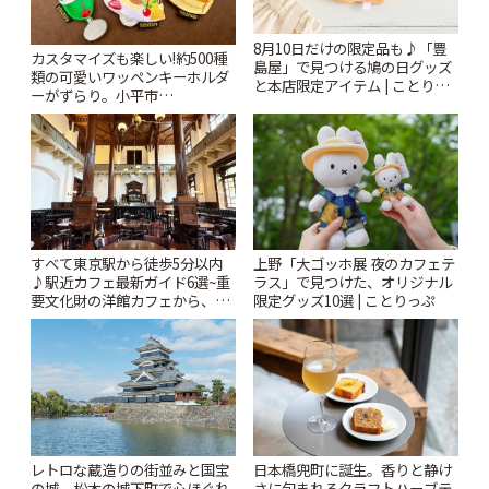
8月10日だけの限定品も♪「豊
カスタマイズも楽しい!約500種
島屋」で見つける鳩の日グッズ
類の可愛いワッペンキーホルダ
と本店限定アイテム | ことりっ
ーがずらり。小平市
ぷ
「Kimamaya T&K」 | ことりっ
ぷ
すべて東京駅から徒歩5分以内
上野「大ゴッホ展 夜のカフェテ
♪駅近カフェ最新ガイド6選~重
ラス」で見つけた、オリジナル
要文化財の洋館カフェから、改
限定グッズ10選 | ことりっぷ
札すぐのレトロ喫茶まで~ | こと
りっぷ
レトロな蔵造りの街並みと国宝
日本橋兜町に誕生。香りと静け
の城。松本の城下町で心ほぐれ
さに包まれるクラフトハーブテ