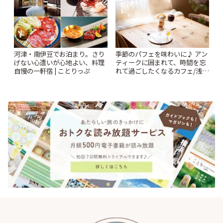
河津・南伊豆でお泊まり。さり
季節のパフェを味わいに♪ アン
げない心遣いが心地よい、料理
ティークに囲まれて、時間を忘
自慢の一軒宿 | ことりっぷ
れて過ごしたくなるカフェ/浅草
「annorum cafe」 | ことりっぷ