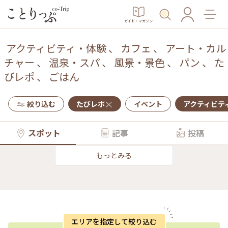
ガイド・マガジン
アクティビティ・体験
、
カフェ
、
アート・カル
チャー
、
温泉・スパ
、
風景・景色
、
パン
、
た
びレポ
、
ごはん
絞り込む
たびレポ
イベント
アクティビテ
スポット
記事
投稿
もっとみる
エリアを指定して絞り込む