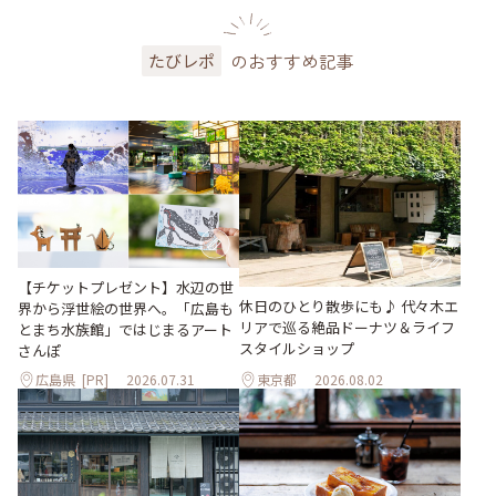
のおすすめ記事
たびレポ
【チケットプレゼント】水辺の世
休日のひとり散歩にも♪ 代々木エ
界から浮世絵の世界へ。「広島も
リアで巡る絶品ドーナツ＆ライフ
とまち水族館」ではじまるアート
スタイルショップ
さんぽ
広島県
[PR]
2026.07.31
東京都
2026.08.02