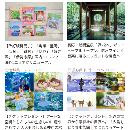
長野・浅間温泉「界 松本」がリニ
【改訂版発売♪】「角館・盛岡」
ューアルオープン。信州ワインと
「仙台」「鎌倉」「伊豆」「軽井
音楽に浸るエレガントな湯宿へ
沢」「伊勢志摩」国内6エリアと
海外1エリアがリニューアル
宮城県
2026.07.09
長野県
[PR]
2026.08.05
【チケットプレゼント】アートな
【チケットプレゼント】水辺の世
空間ともふもふの生きものに癒や
界から浮世絵の世界へ。「広島も
されて♪ 大人も楽しめる神戸の水
とまち水族館」ではじまるアート