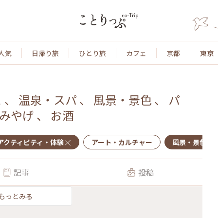
人気
日帰り旅
ひとり旅
カフェ
京都
東京
ェ
、
温泉・スパ
、
風景・景色
、
パ
みやげ
、
お酒
アクティビティ・体験
アート・カルチャー
風景・景色
記事
投稿
もっとみる