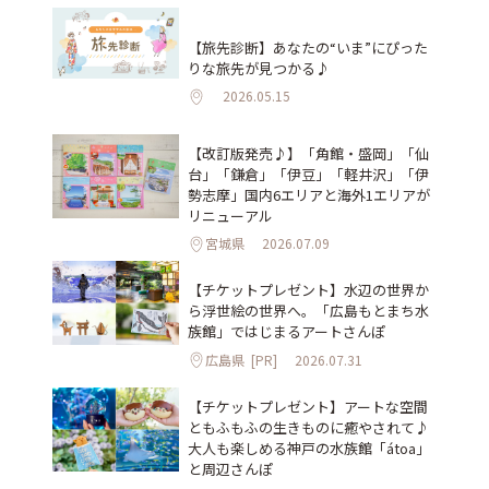
【旅先診断】あなたの“いま”にぴった
りな旅先が見つかる♪
2026.05.15
【改訂版発売♪】「角館・盛岡」「仙
台」「鎌倉」「伊豆」「軽井沢」「伊
勢志摩」国内6エリアと海外1エリアが
リニューアル
宮城県
2026.07.09
【チケットプレゼント】水辺の世界か
ら浮世絵の世界へ。「広島もとまち水
族館」ではじまるアートさんぽ
広島県
[PR]
2026.07.31
【チケットプレゼント】アートな空間
ともふもふの生きものに癒やされて♪
大人も楽しめる神戸の水族館「átoa」
と周辺さんぽ