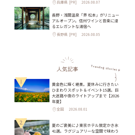
兵庫県
[PR]
2026.08.07
長野・浅間温泉「界 松本」がリニュー
アルオープン。信州ワインと音楽に浸
るエレガントな湯宿へ
長野県
[PR]
2026.08.05
人気記事
1
黄金色に輝く絶景。夏休みに行きたい
ひまわりスポット＆イベント15選。巨
大迷路や夜のライトアップまで【2026
年夏】
全国
2026.08.01
2
夏のご褒美に♪東京ホテル限定かき氷
41選。ラグジュアリーな空間で味わう