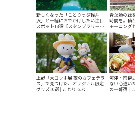
新しくなった「ことりっぷ軽井
青葉通の緑
沢」と一緒におでかけしたい注目
時間を。仙台
スポット13選【スタンプラリー開
モーニングと
催中】 | ことりっぷ
上野「大ゴッホ展 夜のカフェテラ
河津・南伊
ス」で見つけた、オリジナル限定
ない心遣い
グッズ10選 | ことりっぷ
の一軒宿 | 