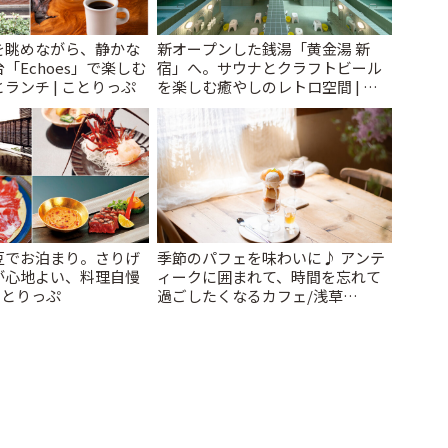
を眺めながら、静かな
新オープンした銭湯「黄金湯 新
「Echoes」で楽しむ
宿」へ。サウナとクラフトビール
ランチ | ことりっぷ
を楽しむ癒やしのレトロ空間 | こ
とりっぷ
豆でお泊まり。さりげ
季節のパフェを味わいに♪ アンテ
が心地よい、料理自慢
ィークに囲まれて、時間を忘れて
ことりっぷ
過ごしたくなるカフェ/浅草
「annorum cafe」 | ことりっぷ