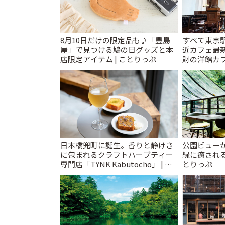
8月10日だけの限定品も♪「豊島
すべて東京
屋」で見つける鳩の日グッズと本
近カフェ最新
店限定アイテム | ことりっぷ
財の洋館カ
レトロ喫茶ま
日本橋兜町に誕生。香りと静けさ
公園ビュー
に包まれるクラフトハーブティー
緑に癒される
専門店「TYNK Kabutocho」 | こ
とりっぷ
とりっぷ