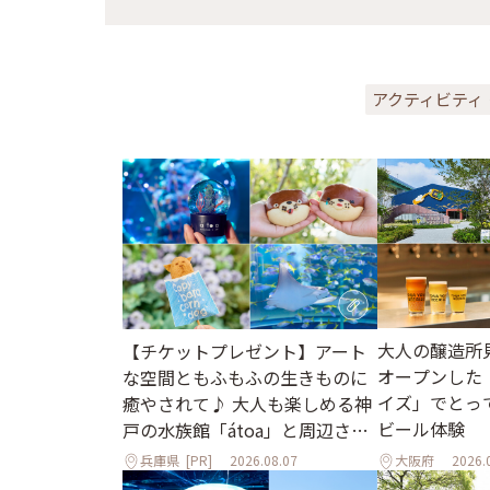
アクティビティ
大人の醸造所
【チケットプレゼント】アート
オープンした
な空間ともふもふの生きものに
イズ」でとっ
癒やされて♪ 大人も楽しめる神
ビール体験
戸の水族館「átoa」と周辺さん
ぽ
兵庫県
[PR]
2026.08.07
大阪府
2026.