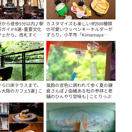
駅から徒歩5分以内♪駅
カスタマイズも楽しい!約500種類
ガイド6選~重要文化
の可愛いワッペンキーホルダーが
フェから、改札すぐの
ずらり。小平市「Kimamaya
で~ | ことりっぷ
T&K」 | ことりっぷ
から川床テラスまで。
風鈴の音色に誘われて歩く夏の鎌
大阪のカフェ5選 | こ
倉さんぽ♪由緒ある社の参拝と老
舗のひんやり甘味も | ことりっぷ