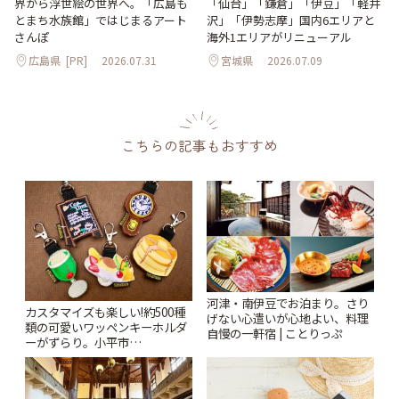
「仙台」「鎌倉」「伊豆」「軽井
界から浮世絵の世界へ。「広島も
沢」「伊勢志摩」国内6エリアと
とまち水族館」ではじまるアート
海外1エリアがリニューアル
さんぽ
広島県
[PR]
2026.07.31
宮城県
2026.07.09
こちらの記事もおすすめ
河津・南伊豆でお泊まり。さり
カスタマイズも楽しい!約500種
げない心遣いが心地よい、料理
類の可愛いワッペンキーホルダ
自慢の一軒宿 | ことりっぷ
ーがずらり。小平市
「Kimamaya T&K」 | ことりっ
ぷ