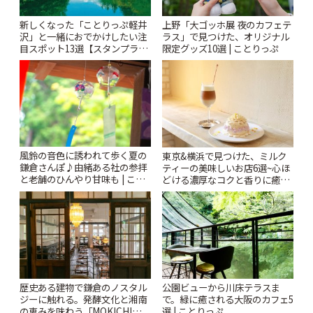
新しくなった「ことりっぷ軽井
上野「大ゴッホ展 夜のカフェテ
沢」と一緒におでかけしたい注
ラス」で見つけた、オリジナル
目スポット13選【スタンプラリ
限定グッズ10選 | ことりっぷ
ー開催中】 | ことりっぷ
風鈴の音色に誘われて歩く夏の
東京&横浜で見つけた、ミルク
鎌倉さんぽ♪由緒ある社の参拝
ティーの美味しいお店6選~心ほ
と老舗のひんやり甘味も | こと
どける濃厚なコクと香りに癒や
りっぷ
されるティータイム~ | ことりっ
ぷ
歴史ある建物で鎌倉のノスタル
公園ビューから川床テラスま
ジーに触れる。発酵文化と湘南
で。緑に癒される大阪のカフェ5
の恵みを味わう「MOKICHI
選 | ことりっぷ