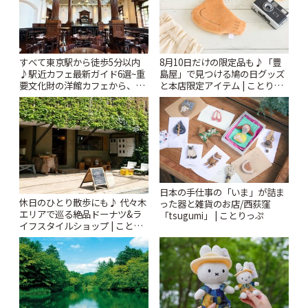
すべて東京駅から徒歩5分以内
8月10日だけの限定品も♪「豊
♪駅近カフェ最新ガイド6選~重
島屋」で見つける鳩の日グッズ
要文化財の洋館カフェから、改
と本店限定アイテム | ことりっ
札すぐのレトロ喫茶まで~ | こと
ぷ
りっぷ
日本の手仕事の「いま」が詰ま
休日のひとり散歩にも♪ 代々木
った器と雑貨のお店/西荻窪
エリアで巡る絶品ドーナツ&ラ
「tsugumi」 | ことりっぷ
イフスタイルショップ | ことり
っぷ