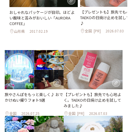
【プレゼントも】旅先でも心
おしゃれなパッケージが目印。ほどよ
TAEKOの日焼け止めを試して
い酸味と苦みがおいしい「AURORA
♪
COFFEE」
全国
[PR]
2026.07.03
山形県
2017.02.19
旅やさんぽをもっと楽しく♪ おで
【プレゼントも】旅先でも心地よ
かけぬい撮りフォト9選
く。TAEKOの日焼け止めを試して
みました♪
全国
2026.07.25
全国
[PR]
2026.07.03