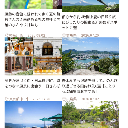
風鈴の音色に誘われて歩く夏の鎌
都心から約2時間♪夏の日帰り旅
倉さんぽ♪由緒ある社の参拝と老
にぴったりの関東＆近郊観光スポ
舗のひんやり甘味も
ット21選
神奈川県
2026.08.02
群馬県
2026.07.20
歴史が息づく街・日本橋兜町。時
夏休みでも混雑を避けて。のんび
をつなぐ風景に出会う一日さんぽ
り過ごせる国内旅先6選【ことり
っぷ編集部おすすめ】
東京都
[PR]
2026.07.28
広島県
2026.07.02