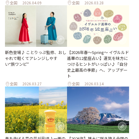
全国
2026.04.09
全国
2026.03.28
新色登場♪ ことりっぷ監修、おし
【2026年春～Spring～ イヴルルド
ゃれで軽くてアレンジしやす
遙華の12星座占い】運気を味方に
い“旅ワンピ”
つけるヒントがいっぱい♪「自分
史上最高の季節」へ、アップデー
ト
全国
2026.03.27
全国
2026.03.14
春を告げる菜の花が見頃♪一面の
【2026年】雄大に咲き誇る全国の