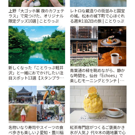
上野「大ゴッホ展 夜のカフェテ
レトロな蔵造りの街並みと国宝
ラス」で見つけた、オリジナル
の城。松本の城下町で心ほぐれ
限定グッズ10選 | ことりっぷ
る週末1泊2日の旅 | ことりっぷ
新しくなった「ことりっぷ軽井
青葉通の緑を眺めながら、静か
沢」と一緒におでかけしたい注
な時間を。仙台「Echoes」で
目スポット13選【スタンプラリ
楽しむモーニングとランチ | こ
ー開催中】 | ことりっぷ
とりっぷ
名物いなり寿司やスイーツの食
紅茶専門店がつくるご褒美かき
べ歩きも楽しい♪愛知・豊川稲
氷が人気♪ 代々木の路地裏で心