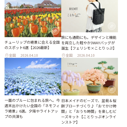
旅にも通勤にも。デザインと機能
チューリップの絶景に会える全国
を両立した軽やか3WAYバッグが
のスポット6選【2026最新】
誕生【フェリシモ×ことりっぷ】
全国
2026.04.10
全国
2026.04.10
一面のブルーに包まれる旅へ。今
日本メイドのビーズで、盆栽＆桜
週末出かけたい全国の「ネモフィ
餅ブローチづくり♪「おでかけ時
ラ絶景」6選。夕陽やライトアッ
間」と「おうち時間」を楽しむビ
プの共演も
ーズキット【ことりっぷオンライ
ンストア】