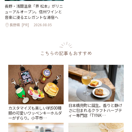
長野・浅間温泉「界 松本」がリニ
ューアルオープン。信州ワインと
音楽に浸るエレガントな湯宿へ
長野県
[PR]
2026.08.05
こちらの記事もおすすめ
日本橋兜町に誕生。香りと静け
カスタマイズも楽しい!約500種
さに包まれるクラフトハーブテ
類の可愛いワッペンキーホルダ
ィー専門店「TYNK
ーがずらり。小平市
Kabutocho」 | ことりっぷ
「Kimamaya T&K」 | ことりっ
ぷ