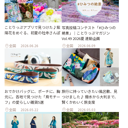
ことりっぷアプリで見つけた♪紫
写真投稿コンテスト「#ひみつの
陽花をめぐる、初夏の社寺さんぽ
絶景」｜ことりっぷマガジン
Vol.49 2026夏 連動企画
全国
2026.06.26
全国
2026.06.09
おでかけバッグに、ポーチに、胸
旅行に持っていきたい風呂敷、見
元に。各地で見つけた「鳥モチー
つけました♪ 撥水から大判まで、
フ」の愛らしい雑貨5選
賢くかわいく旅支度
全国
2026.05.22
全国
2026.05.03