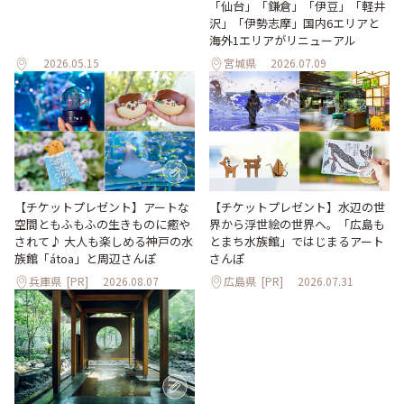
「仙台」「鎌倉」「伊豆」「軽井
沢」「伊勢志摩」国内6エリアと
海外1エリアがリニューアル
2026.05.15
宮城県
2026.07.09
【チケットプレゼント】アートな
【チケットプレゼント】水辺の世
空間ともふもふの生きものに癒や
界から浮世絵の世界へ。「広島も
されて♪ 大人も楽しめる神戸の水
とまち水族館」ではじまるアート
族館「átoa」と周辺さんぽ
さんぽ
兵庫県
[PR]
2026.08.07
広島県
[PR]
2026.07.31