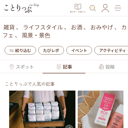
ガイド・マガジン
雑貨
、
ライフスタイル
、
お酒
、
おみやげ
、
カ
フェ
、
風景・景色
絞り込む
たびレポ
イベント
アクティビティ
スポット
記事
投稿
ことりっぷで人気の記事