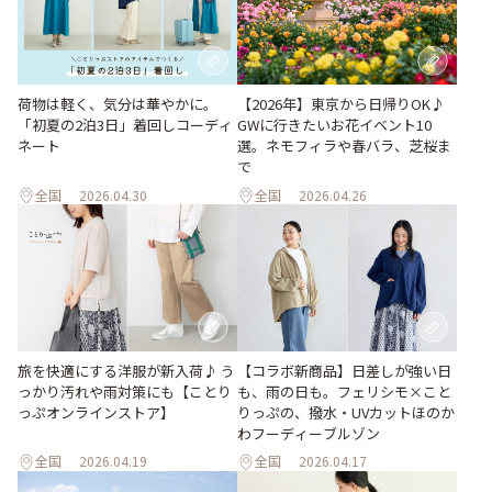
荷物は軽く、気分は華やかに。
【2026年】東京から日帰りOK♪
「初夏の2泊3日」着回しコーディ
GWに行きたいお花イベント10
ネート
選。ネモフィラや春バラ、芝桜ま
で
全国
2026.04.30
全国
2026.04.26
旅を快適にする洋服が新入荷♪ う
【コラボ新商品】日差しが強い日
っかり汚れや雨対策にも【ことり
も、雨の日も。フェリシモ×こと
っぷオンラインストア】
りっぷの、撥水・UVカットほのか
わフーディーブルゾン
全国
2026.04.19
全国
2026.04.17