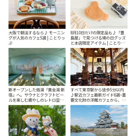
大阪で朝活するなら♪ モーニン
8月10日だけの限定品も♪「豊
グが人気のカフェ5選 | ことりっ
島屋」で見つける鳩の日グッズ
ぷ
と本店限定アイテム | ことりっ
ぷ
新オープンした銭湯「黄金湯 新
すべて東京駅から徒歩5分以内
宿」へ。サウナとクラフトビー
♪駅近カフェ最新ガイド6選~重
ルを楽しむ癒やしのレトロ空間
要文化財の洋館カフェから、改
| ことりっぷ
札すぐのレトロ喫茶まで~ | こと
りっぷ