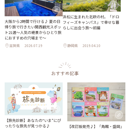
浜松に生まれた北欧の村。「ドロ
大阪から2時間で行ける♪ 夏の日
フィーズキャンパス」で幸せな暮
帰り旅で行きたい関西観光スポッ
らしに出会う旅～前編
ト21選～人気の絶景からひとり旅
におすすめの穴場まで～
滋賀県
2026.07.19
静岡県
2019.04.10
おすすめ記事
【旅先診断】あなたの“いま”にぴ
ったりな旅先が見つかる♪
【改訂版発売♪】「角館・盛岡」