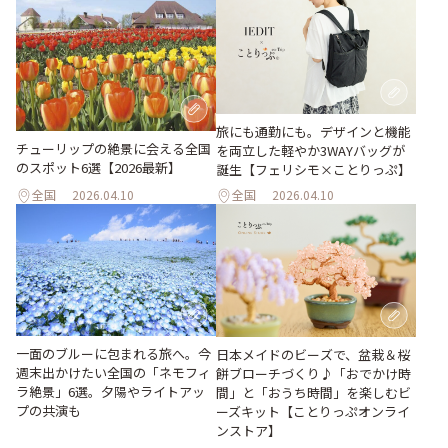
旅にも通勤にも。デザインと機能
チューリップの絶景に会える全国
を両立した軽やか3WAYバッグが
のスポット6選【2026最新】
誕生【フェリシモ×ことりっぷ】
全国
2026.04.10
全国
2026.04.10
一面のブルーに包まれる旅へ。今
日本メイドのビーズで、盆栽＆桜
週末出かけたい全国の「ネモフィ
餅ブローチづくり♪「おでかけ時
ラ絶景」6選。夕陽やライトアッ
間」と「おうち時間」を楽しむビ
プの共演も
ーズキット【ことりっぷオンライ
ンストア】