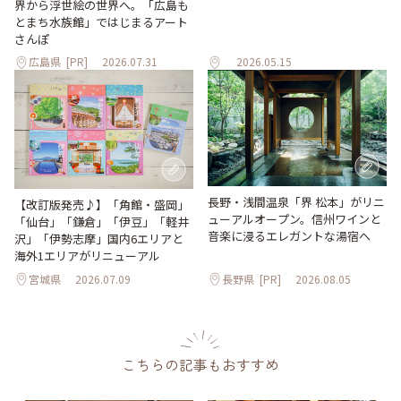
界から浮世絵の世界へ。「広島も
とまち水族館」ではじまるアート
さんぽ
広島県
[PR]
2026.07.31
2026.05.15
長野・浅間温泉「界 松本」がリニ
【改訂版発売♪】「角館・盛岡」
ューアルオープン。信州ワインと
「仙台」「鎌倉」「伊豆」「軽井
音楽に浸るエレガントな湯宿へ
沢」「伊勢志摩」国内6エリアと
海外1エリアがリニューアル
宮城県
2026.07.09
長野県
[PR]
2026.08.05
こちらの記事もおすすめ