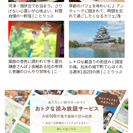
河津・南伊豆でお泊まり。さり
季節のパフェを味わいに♪ アン
げない心遣いが心地よい、料理
ティークに囲まれて、時間を忘
自慢の一軒宿 | ことりっぷ
れて過ごしたくなるカフェ/浅草
「annorum cafe」 | ことりっぷ
風鈴の音色に誘われて歩く夏の
レトロな蔵造りの街並みと国宝
鎌倉さんぽ♪由緒ある社の参拝
の城。松本の城下町で心ほぐれ
と老舗のひんやり甘味も | こと
る週末1泊2日の旅 | ことりっぷ
りっぷ