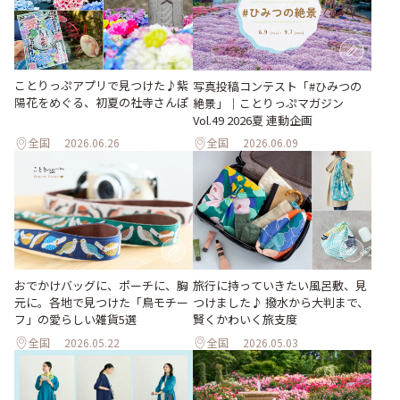
ことりっぷアプリで見つけた♪紫
写真投稿コンテスト「#ひみつの
陽花をめぐる、初夏の社寺さんぽ
絶景」｜ことりっぷマガジン
Vol.49 2026夏 連動企画
全国
2026.06.26
全国
2026.06.09
おでかけバッグに、ポーチに、胸
旅行に持っていきたい風呂敷、見
元に。各地で見つけた「鳥モチー
つけました♪ 撥水から大判まで、
フ」の愛らしい雑貨5選
賢くかわいく旅支度
全国
2026.05.22
全国
2026.05.03