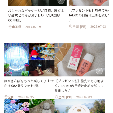
【プレゼントも】旅先でも心
おしゃれなパッケージが目印。ほどよ
TAEKOの日焼け止めを試して
い酸味と苦みがおいしい「AURORA
♪
COFFEE」
全国
[PR]
2026.07.03
山形県
2017.02.19
旅やさんぽをもっと楽しく♪ おで
【プレゼントも】旅先でも心地よ
かけぬい撮りフォト9選
く。TAEKOの日焼け止めを試して
みました♪
全国
2026.07.25
全国
[PR]
2026.07.03