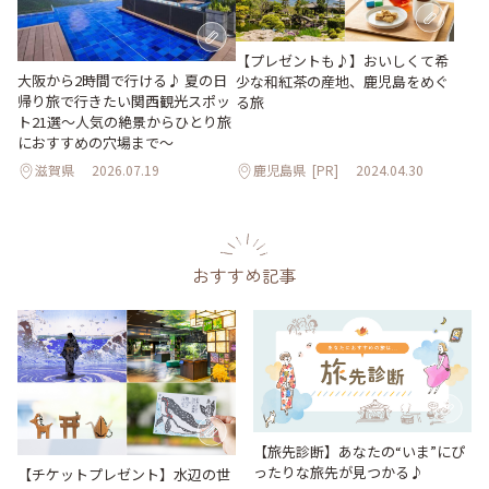
【プレゼントも♪】おいしくて希
大阪から2時間で行ける♪ 夏の日
少な和紅茶の産地、鹿児島をめぐ
帰り旅で行きたい関西観光スポッ
る旅
ト21選～人気の絶景からひとり旅
におすすめの穴場まで～
滋賀県
2026.07.19
鹿児島県
[PR]
2024.04.30
おすすめ記事
【旅先診断】あなたの“いま”にぴ
ったりな旅先が見つかる♪
【チケットプレゼント】水辺の世