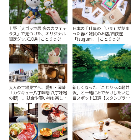
上野「大ゴッホ展 夜のカフェテ
日本の手仕事の「いま」が詰ま
ラス」で見つけた、オリジナル
った器と雑貨のお店/西荻窪
限定グッズ10選 | ことりっぷ
「tsugumi」 | ことりっぷ
大人の工場見学へ、愛知・岡崎
新しくなった「ことりっぷ軽井
「カクキュー八丁味噌(八丁味噌
沢」と一緒におでかけしたい注
の郷)」。試食や買い物も楽しみ
目スポット13選【スタンプラリ
♪ | ことりっぷ
ー開催中】 | ことりっぷ