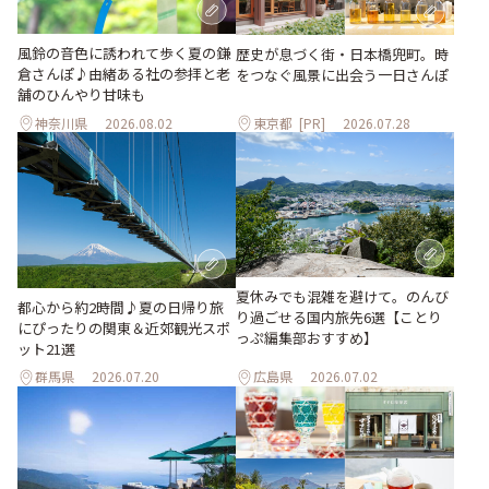
風鈴の音色に誘われて歩く夏の鎌
歴史が息づく街・日本橋兜町。時
倉さんぽ♪由緒ある社の参拝と老
をつなぐ風景に出会う一日さんぽ
舗のひんやり甘味も
神奈川県
2026.08.02
東京都
[PR]
2026.07.28
夏休みでも混雑を避けて。のんび
都心から約2時間♪夏の日帰り旅
り過ごせる国内旅先6選【ことり
にぴったりの関東＆近郊観光スポ
っぷ編集部おすすめ】
ット21選
群馬県
2026.07.20
広島県
2026.07.02