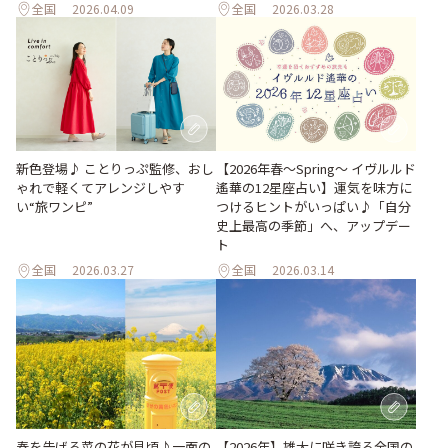
全国
2026.04.09
全国
2026.03.28
新色登場♪ ことりっぷ監修、おし
【2026年春～Spring～ イヴルルド
ゃれで軽くてアレンジしやす
遙華の12星座占い】運気を味方に
い“旅ワンピ”
つけるヒントがいっぱい♪「自分
史上最高の季節」へ、アップデー
ト
全国
2026.03.27
全国
2026.03.14
春を告げる菜の花が見頃♪一面の
【2026年】雄大に咲き誇る全国の