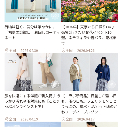
荷物は軽く、気分は華やかに。
【2026年】東京から日帰りOK♪
「初夏の2泊3日」着回しコーディ
GWに行きたいお花イベント10
ネート
選。ネモフィラや春バラ、芝桜ま
で
全国
2026.04.30
全国
2026.04.26
旅を快適にする洋服が新入荷♪ う
【コラボ新商品】日差しが強い日
っかり汚れや雨対策にも【ことり
も、雨の日も。フェリシモ×こと
っぷオンラインストア】
りっぷの、撥水・UVカットほのか
わフーディーブルゾン
全国
2026.04.19
全国
2026.04.17