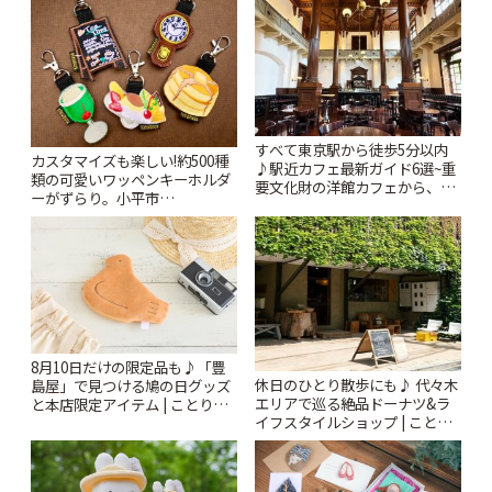
すべて東京駅から徒歩5分以内
カスタマイズも楽しい!約500種
♪駅近カフェ最新ガイド6選~重
類の可愛いワッペンキーホルダ
要文化財の洋館カフェから、改
ーがずらり。小平市
札すぐのレトロ喫茶まで~ | こと
「Kimamaya T&K」 | ことりっ
りっぷ
ぷ
8月10日だけの限定品も♪「豊
休日のひとり散歩にも♪ 代々木
島屋」で見つける鳩の日グッズ
エリアで巡る絶品ドーナツ&ラ
と本店限定アイテム | ことりっ
イフスタイルショップ | ことり
ぷ
っぷ