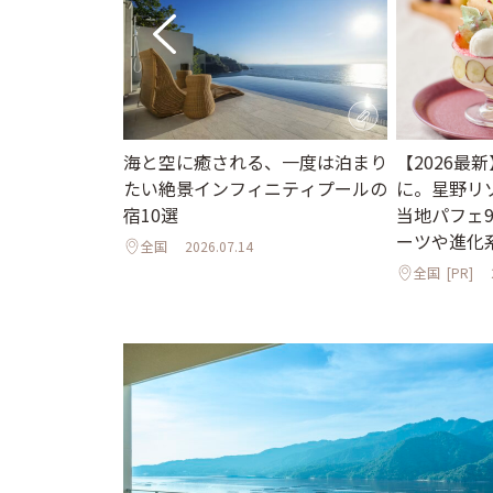
海と空に癒される、一度は泊まり
【2026最
ニューオープン
たい絶景インフィニティプールの
に。星野リ
インフィニティ
宿10選
当地パフェ
邸宅まで
ーツや進化
全国
2026.07.14
全国
[PR]