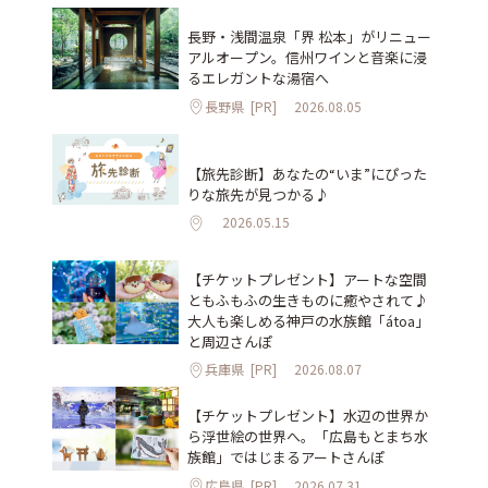
長野・浅間温泉「界 松本」がリニュー
アルオープン。信州ワインと音楽に浸
るエレガントな湯宿へ
長野県
[PR]
2026.08.05
【旅先診断】あなたの“いま”にぴった
りな旅先が見つかる♪
2026.05.15
【チケットプレゼント】アートな空間
ともふもふの生きものに癒やされて♪
大人も楽しめる神戸の水族館「átoa」
と周辺さんぽ
兵庫県
[PR]
2026.08.07
【チケットプレゼント】水辺の世界か
ら浮世絵の世界へ。「広島もとまち水
族館」ではじまるアートさんぽ
広島県
[PR]
2026.07.31