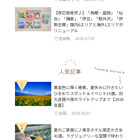
【改訂版発売♪】「角館・盛岡」「仙
台」「鎌倉」「伊豆」「軽井沢」「伊
勢志摩」国内6エリアと海外1エリアが
リニューアル
宮城県
2026.07.09
人気記事
1
黄金色に輝く絶景。夏休みに行きたい
ひまわりスポット＆イベント15選。巨
大迷路や夜のライトアップまで【2026
年夏】
全国
2026.08.01
2
夏のご褒美に♪東京ホテル限定かき氷
41選。ラグジュアリーな空間で味わう