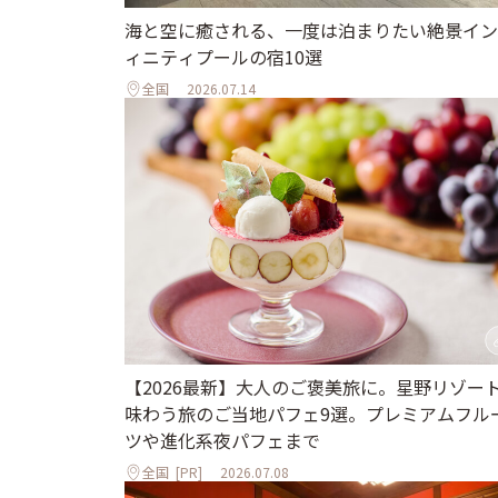
海と空に癒される、一度は泊まりたい絶景イン
ィニティプールの宿10選
全国
2026.07.14
【2026最新】大人のご褒美旅に。星野リゾー
味わう旅のご当地パフェ9選。プレミアムフル
ツや進化系夜パフェまで
全国
[PR]
2026.07.08