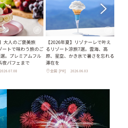
新】大人のご褒美旅
【2026年夏】リゾナーレで叶え
一度
ゾートで味わう旅のご
るリゾート涼旅7選。雲海、高
ンに
9選。プレミアムフル
原、星空、かき氷で暑さを忘れる
【20
系夜パフェまで
滞在を
全国
2026.07.08
全国
[PR]
2026.06.03