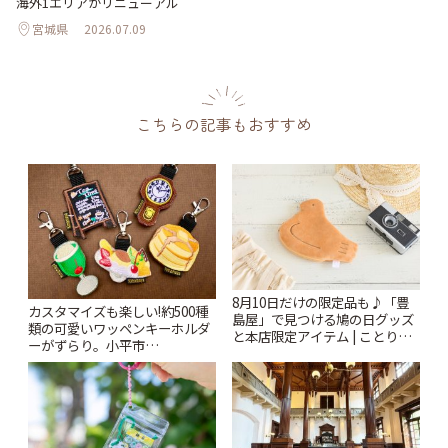
海外1エリアがリニューアル
宮城県
2026.07.09
こちらの記事もおすすめ
8月10日だけの限定品も♪「豊
カスタマイズも楽しい!約500種
島屋」で見つける鳩の日グッズ
類の可愛いワッペンキーホルダ
と本店限定アイテム | ことりっ
ーがずらり。小平市
ぷ
「Kimamaya T&K」 | ことりっ
ぷ