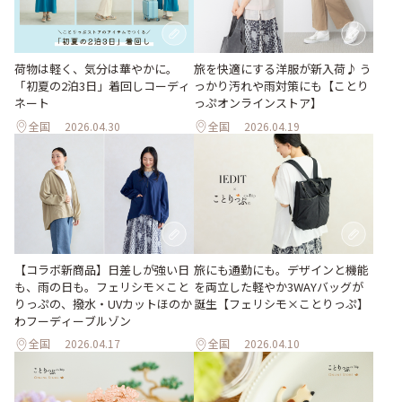
荷物は軽く、気分は華やかに。
旅を快適にする洋服が新入荷♪ う
「初夏の2泊3日」着回しコーディ
っかり汚れや雨対策にも【ことり
ネート
っぷオンラインストア】
全国
2026.04.30
全国
2026.04.19
【コラボ新商品】日差しが強い日
旅にも通勤にも。デザインと機能
も、雨の日も。フェリシモ×こと
を両立した軽やか3WAYバッグが
りっぷの、撥水・UVカットほのか
誕生【フェリシモ×ことりっぷ】
わフーディーブルゾン
全国
2026.04.17
全国
2026.04.10