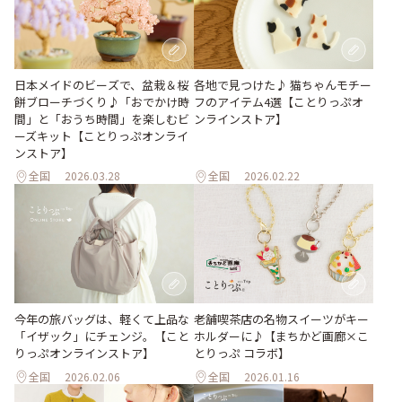
日本メイドのビーズで、盆栽＆桜
各地で見つけた♪ 猫ちゃんモチー
餅ブローチづくり♪「おでかけ時
フのアイテム4選【ことりっぷオ
間」と「おうち時間」を楽しむビ
ンラインストア】
ーズキット【ことりっぷオンライ
ンストア】
全国
2026.03.28
全国
2026.02.22
今年の旅バッグは、軽くて上品な
老舗喫茶店の名物スイーツがキー
「イザック」にチェンジ。【こと
ホルダーに♪【まちかど画廊×こ
りっぷオンラインストア】
とりっぷ コラボ】
全国
2026.02.06
全国
2026.01.16