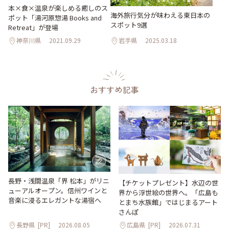
本×食×温泉が楽しめる癒しのス
海外旅行気分が味わえる東日本の
ポット「湯河原惣湯 Books and
スポット9選
Retreat」が登場
神奈川県
2021.09.29
岩手県
2025.03.18
おすすめ記事
長野・浅間温泉「界 松本」がリニ
【チケットプレゼント】水辺の世
ューアルオープン。信州ワインと
界から浮世絵の世界へ。「広島も
音楽に浸るエレガントな湯宿へ
とまち水族館」ではじまるアート
さんぽ
長野県
[PR]
2026.08.05
広島県
[PR]
2026.07.31