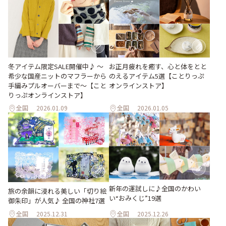
冬アイテム限定SALE開催中♪ ～
お正月疲れを癒す、心と体をとと
希少な国産ニットのマフラーから
のえるアイテム5選【ことりっぷ
手編みプルオーバーまで～【こと
オンラインストア】
りっぷオンラインストア】
全国
2026.01.09
全国
2026.01.05
新年の運試しに♪全国のかわい
旅の余韻に浸れる美しい「切り絵
い“おみくじ”19選
御朱印」が人気♪ 全国の神社7選
全国
2025.12.31
全国
2025.12.26