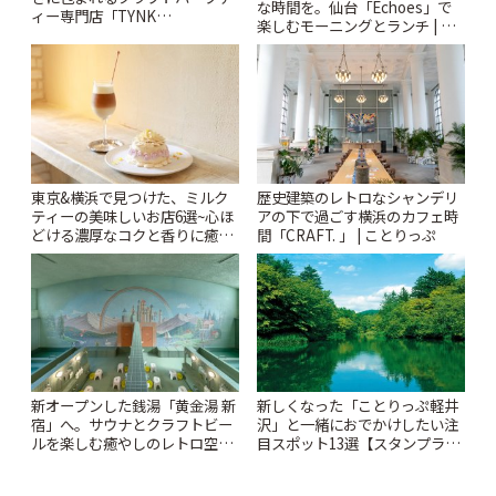
な時間を。仙台「Echoes」で
ィー専門店「TYNK
楽しむモーニングとランチ | こ
Kabutocho」 | ことりっぷ
とりっぷ
東京&横浜で見つけた、ミルク
歴史建築のレトロなシャンデリ
ティーの美味しいお店6選~心ほ
アの下で過ごす横浜のカフェ時
どける濃厚なコクと香りに癒や
間「CRAFT. 」 | ことりっぷ
されるティータイム~ | ことりっ
ぷ
新オープンした銭湯「黄金湯 新
新しくなった「ことりっぷ軽井
宿」へ。サウナとクラフトビー
沢」と一緒におでかけしたい注
ルを楽しむ癒やしのレトロ空間
目スポット13選【スタンプラリ
| ことりっぷ
ー開催中】 | ことりっぷ