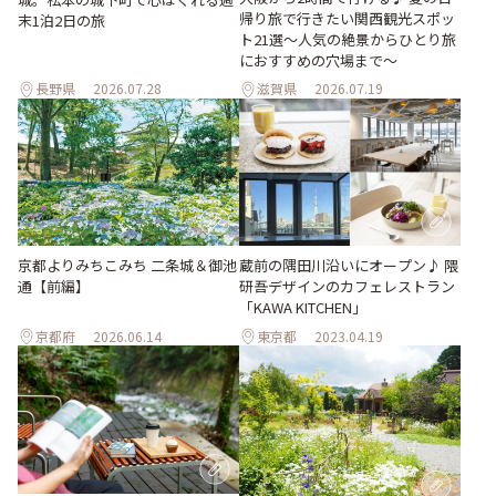
帰り旅で行きたい関西観光スポッ
末1泊2日の旅
ト21選～人気の絶景からひとり旅
におすすめの穴場まで～
長野県
2026.07.28
滋賀県
2026.07.19
京都よりみちこみち 二条城＆御池
蔵前の隅田川沿いにオープン♪ 隈
通【前編】
研吾デザインのカフェレストラン
「KAWA KITCHEN」
京都府
2026.06.14
東京都
2023.04.19