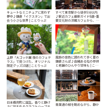
キュートなミニチュアに思わず
すべて東京駅から徒歩5分以内
夢中♪鎌倉「イクスタン」で出
♪駅近カフェ最新ガイド6選~重
会う小さな世界 | ことりっぷ
要文化財の洋館カフェから、改
札すぐのレトロ喫茶まで~ | こと
りっぷ
風鈴の音色に誘われて歩く夏の
上野「大ゴッホ展 夜のカフェテ
鎌倉さんぽ♪由緒ある社の参拝
ラス」で見つけた、オリジナル
と老舗のひんやり甘味も | こと
限定グッズ10選 | ことりっぷ
りっぷ
日本橋兜町に誕生。香りと静け
青葉通の緑を眺めながら、静か
さに包まれるクラフトハーブテ