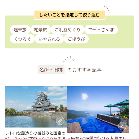
したいことを指定して絞り込む
週末旅
絶景旅
ご利益めぐり
アートさんぽ
くつろぐ
いやされる
ごほうび
のおすすめ記事
名所・旧跡
レトロな蔵造りの街並みと国宝の
大阪から2時間で行ける♪ 夏の日
城。松本の城下町で心ほぐれる週