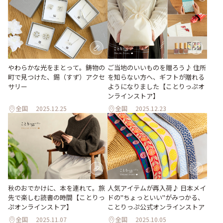
ご当地のいいものを贈ろう♪ 住所
やわらかな光をまとって。鋳物の
を知らない方へ、ギフトが贈れる
町で見つけた、錫（すず）アクセ
ようになりました【ことりっぷオ
サリー
ンラインストア】
全国
2025.12.25
全国
2025.12.23
秋のおでかけに、本を連れて。旅
人気アイテムが再入荷♪ 日本メイ
先で楽しむ読書の時間【ことりっ
ドの"ちょっといい"がみつかる、
ぷオンラインストア】
ことりっぷ公式オンラインストア
全国
2025.11.07
全国
2025.10.05