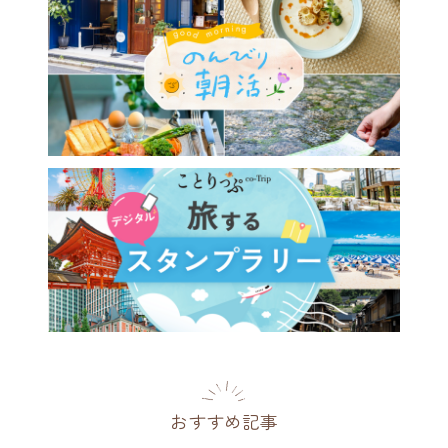
026年夏】リゾナーレで叶え
ゾート涼旅7選。雲海、高
星空、かき氷で暑さを忘れる
を
[PR]
2026.06.03
おすすめ記事