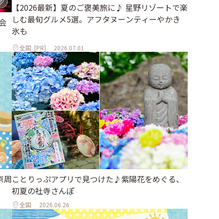
【2026最新】夏のご褒美旅に♪ 星野リゾートで楽
しむ最旬グルメ5選。アフタヌーンティーやかき
会
氷も
全国
[PR]
2026.07.01
ことりっぷアプリで見つけた♪紫陽花をめぐる、
京周
初夏の社寺さんぽ
全国
2026.06.26