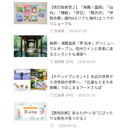
【改訂版発売♪】「角館・盛岡」「仙
台」「鎌倉」「伊豆」「軽井沢」「伊
勢志摩」国内6エリアと海外1エリアが
リニューアル
宮城県
2026.07.09
長野・浅間温泉「界 松本」がリニュー
アルオープン。信州ワインと音楽に浸
るエレガントな湯宿へ
長野県
[PR]
2026.08.05
【チケットプレゼント】水辺の世界か
ら浮世絵の世界へ。「広島もとまち水
族館」ではじまるアートさんぽ
広島県
[PR]
2026.07.31
【旅先診断】あなたの“いま”にぴった
りな旅先が見つかる♪
2026.05.15