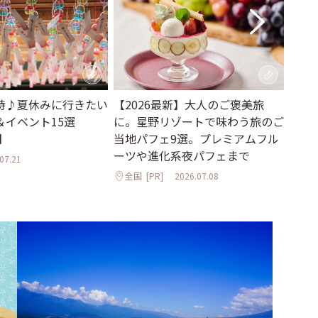
詩♪夏休みに行きたい
【2026最新】大人のご褒美旅
【2
＆イベント15選
に。星野リゾートで味わう旅のご
るリ
】
当地パフェ9選。プレミアムフル
原、
ーツや進化系夜パフェまで
滞在
07.21
全国
[PR]
2026.07.08
全国