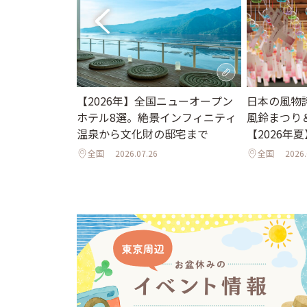
。夏休みに行き
日本の風物
【2026年】全国ニューオープン
ット＆イベント
風鈴まつり
ホテル8選。絶景インフィニティ
夜のライトア
【2026年夏
温泉から文化財の邸宅まで
年夏】
全国
2026.
全国
2026.07.26