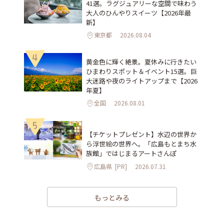
41選。ラグジュアリーな空間で味わう
大人のひんやりスイーツ【2026年最
新】
東京都
2026.08.04
4
黄金色に輝く絶景。夏休みに行きたい
ひまわりスポット＆イベント15選。巨
大迷路や夜のライトアップまで【2026
年夏】
全国
2026.08.01
5
【チケットプレゼント】水辺の世界か
ら浮世絵の世界へ。「広島もとまち水
族館」ではじまるアートさんぽ
広島県
[PR]
2026.07.31
もっとみる