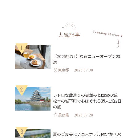
人気記事
1
【2026年7月】東京ニューオープン23
選
東京都
2026.07.30
2
レトロな蔵造りの街並みと国宝の城。
松本の城下町で心ほぐれる週末1泊2日
の旅
長野県
2026.07.28
3
夏のご褒美に♪東京ホテル限定かき氷