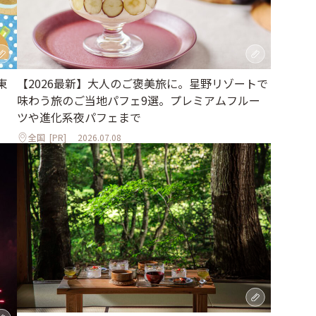
東
【2026最新】大人のご褒美旅に。星野リゾートで
味わう旅のご当地パフェ9選。プレミアムフルー
ツや進化系夜パフェまで
全国
[PR]
2026.07.08