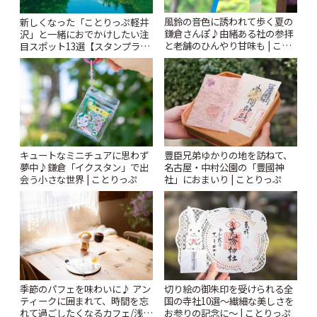
風鈴の音色に誘われて歩く夏の
新しくなった「ことりっぷ軽井
鎌倉さんぽ♪由緒ある社の参拝
沢」と一緒におでかけしたい注
と老舗のひんやり甘味も | こと
目スポット13選【スタンプラリ
りっぷ
ー開催中】 | ことりっぷ
キュートなミニチュアに思わず
豊臣兄弟ゆかりの地を訪ねて、
夢中♪鎌倉「イクスタン」で出
名古屋・中村公園の「豊國神
会う小さな世界 | ことりっぷ
社」におまいり | ことりっぷ
季節のパフェを味わいに♪ アン
切り絵の御朱印を受けられる全
ティークに囲まれて、時間を忘
国の寺社10選〜繊細な美しさを
れて過ごしたくなるカフェ/浅草
お参りの記念に〜 | ことりっぷ