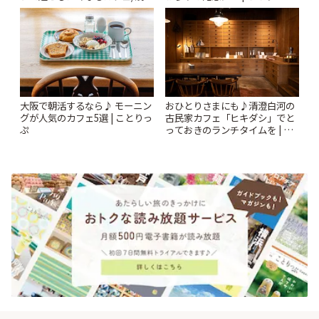
「annorum cafe」 | ことりっぷ
大阪で朝活するなら♪ モーニン
おひとりさまにも♪清澄白河の
グが人気のカフェ5選 | ことりっ
古民家カフェ「ヒキダシ」でと
ぷ
っておきのランチタイムを | こ
とりっぷ