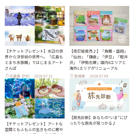
【改訂版発売♪】「角館・盛岡」
【チケットプレゼント】水辺の世
「仙台」「鎌倉」「伊豆」「軽井
界から浮世絵の世界へ。「広島も
沢」「伊勢志摩」国内6エリアと
とまち水族館」ではじまるアート
海外1エリアがリニューアル
さんぽ
広島県
[PR]
2026.07.31
宮城県
2026.07.09
【旅先診断】あなたの“いま”にぴ
ったりな旅先が見つかる♪
【チケットプレゼント】アートな
空間ともふもふの生きものに癒や