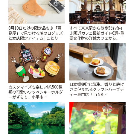
8月10日だけの限定品も♪「豊
すべて東京駅から徒歩5分以内
島屋」で見つける鳩の日グッズ
♪駅近カフェ最新ガイド6選~重
と本店限定アイテム | ことりっ
要文化財の洋館カフェから、改
ぷ
札すぐのレトロ喫茶まで~ | こと
りっぷ
日本橋兜町に誕生。香りと静け
カスタマイズも楽しい!約500種
さに包まれるクラフトハーブテ
類の可愛いワッペンキーホルダ
ィー専門店「TYNK
ーがずらり。小平市
Kabutocho」 | ことりっぷ
「Kimamaya T&K」 | ことりっ
ぷ