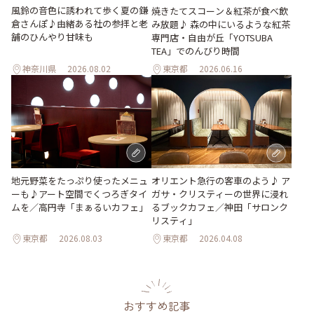
風鈴の音色に誘われて歩く夏の鎌
焼きたてスコーン＆紅茶が食べ飲
倉さんぽ♪由緒ある社の参拝と老
み放題♪ 森の中にいるような紅茶
舗のひんやり甘味も
専門店・自由が丘「YOTSUBA
TEA」でのんびり時間
神奈川県
2026.08.02
東京都
2026.06.16
地元野菜をたっぷり使ったメニュ
オリエント急行の客車のよう♪ ア
ーも♪アート空間でくつろぎタイ
ガサ・クリスティーの世界に浸れ
ムを／高円寺「まぁるいカフェ」
るブックカフェ／神田「サロンク
リスティ」
東京都
2026.08.03
東京都
2026.04.08
おすすめ記事