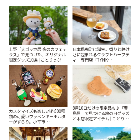
上野「大ゴッホ展 夜のカフェテ
日本橋兜町に誕生。香りと静け
ラス」で見つけた、オリジナル
さに包まれるクラフトハーブテ
限定グッズ10選 | ことりっぷ
ィー専門店「TYNK
Kabutocho」 | ことりっぷ
8月10日だけの限定品も♪「豊
カスタマイズも楽しい!約500種
島屋」で見つける鳩の日グッズ
類の可愛いワッペンキーホルダ
と本店限定アイテム | ことりっ
ーがずらり。小平市
ぷ
「Kimamaya T&K」 | ことりっ
ぷ