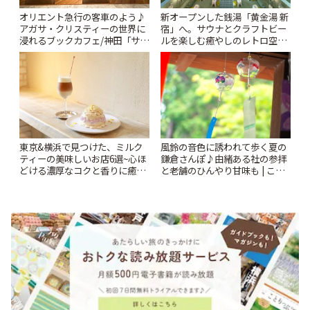
オリエント急行の客車のよう♪
新オープンした銭湯「黄金湯 新
アガサ・クリスティーの世界に
宿」へ。サウナとクラフトビー
浸れるブックカフェ/神田「サロ
ルを楽しむ癒やしのレトロ空間
ンクリスティ」 | ことりっぷ
| ことりっぷ
風鈴の音色に誘われて歩く夏の
東京&横浜で見つけた、ミルク
鎌倉さんぽ♪由緒ある社の参拝
ティーの美味しいお店6選~心ほ
と老舗のひんやり甘味も | こと
どける濃厚なコクと香りに癒や
りっぷ
されるティータイム~ | ことりっ
ぷ