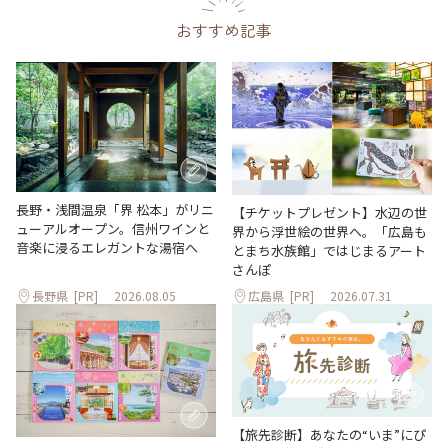
おすすめ記事
長野・浅間温泉「界 松本」がリニ
【チケットプレゼント】水辺の世
ューアルオープン。信州ワインと
界から浮世絵の世界へ。「広島も
音楽に浸るエレガントな湯宿へ
とまち水族館」ではじまるアート
さんぽ
長野県
[PR]
2026.08.05
広島県
[PR]
2026.07.31
【旅先診断】あなたの“いま”にぴ