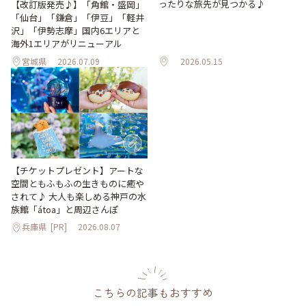
ったりな旅先が見つかる♪
【改訂版発売♪】「角館・盛岡」
「仙台」「鎌倉」「伊豆」「軽井
沢」「伊勢志摩」国内6エリアと
海外1エリアがリニューアル
宮城県
2026.07.09
2026.05.15
【チケットプレゼント】アートな
空間ともふもふの生きものに癒や
されて♪ 大人も楽しめる神戸の水
族館「átoa」と周辺さんぽ
兵庫県
[PR]
2026.08.07
こちらの記事もおすすめ