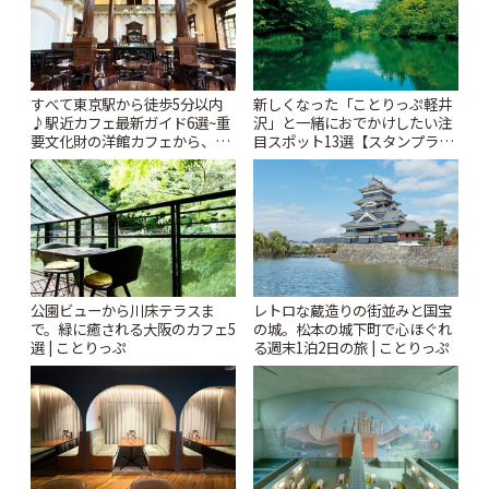
すべて東京駅から徒歩5分以内
新しくなった「ことりっぷ軽井
♪駅近カフェ最新ガイド6選~重
沢」と一緒におでかけしたい注
要文化財の洋館カフェから、改
目スポット13選【スタンプラリ
札すぐのレトロ喫茶まで~ | こと
ー開催中】 | ことりっぷ
りっぷ
公園ビューから川床テラスま
レトロな蔵造りの街並みと国宝
で。緑に癒される大阪のカフェ5
の城。松本の城下町で心ほぐれ
選 | ことりっぷ
る週末1泊2日の旅 | ことりっぷ