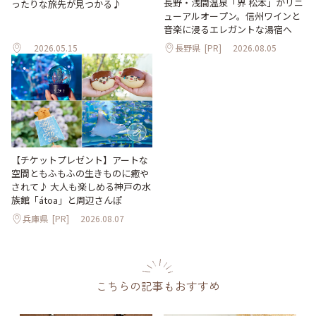
長野・浅間温泉「界 松本」がリニ
ったりな旅先が見つかる♪
ューアルオープン。信州ワインと
音楽に浸るエレガントな湯宿へ
2026.05.15
長野県
[PR]
2026.08.05
【チケットプレゼント】アートな
空間ともふもふの生きものに癒や
されて♪ 大人も楽しめる神戸の水
族館「átoa」と周辺さんぽ
兵庫県
[PR]
2026.08.07
こちらの記事もおすすめ