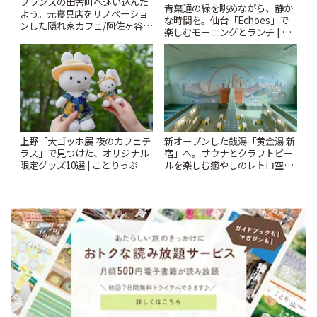
フランスの田舎町へ迷い込んだ
青葉通の緑を眺めながら、静か
よう。元寝具店をリノベーショ
な時間を。仙台「Echoes」で
ンした隠れ家カフェ/阿佐ヶ谷
楽しむモーニングとランチ | こ
「Au Détour café et
とりっぷ
brocante」 | ことりっぷ
上野「大ゴッホ展 夜のカフェテ
新オープンした銭湯「黄金湯 新
ラス」で見つけた、オリジナル
宿」へ。サウナとクラフトビー
限定グッズ10選 | ことりっぷ
ルを楽しむ癒やしのレトロ空間
| ことりっぷ