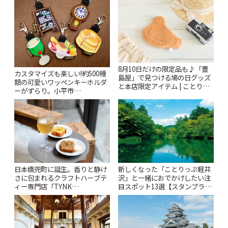
8月10日だけの限定品も♪「豊
カスタマイズも楽しい!約500種
島屋」で見つける鳩の日グッズ
類の可愛いワッペンキーホルダ
と本店限定アイテム | ことりっ
ーがずらり。小平市
ぷ
「Kimamaya T&K」 | ことりっ
ぷ
日本橋兜町に誕生。香りと静け
新しくなった「ことりっぷ軽井
さに包まれるクラフトハーブテ
沢」と一緒におでかけしたい注
ィー専門店「TYNK
目スポット13選【スタンプラリ
Kabutocho」 | ことりっぷ
ー開催中】 | ことりっぷ