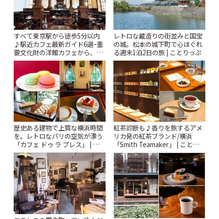
すべて東京駅から徒歩5分以内
レトロな蔵造りの街並みと国宝
♪駅近カフェ最新ガイド6選~重
の城。松本の城下町で心ほぐれ
要文化財の洋館カフェから、改
る週末1泊2日の旅 | ことりっぷ
札すぐのレトロ喫茶まで~ | こと
りっぷ
歴史ある建物で上質な横浜時間
紅茶診断も♪香りを旅するアメ
を。レトロなパリの空気が漂う
リカ発の紅茶ブランド/横浜
「カフェ ドゥ ラ プレス」 | こと
「Smith Teamaker」 | ことりっ
りっぷ
ぷ