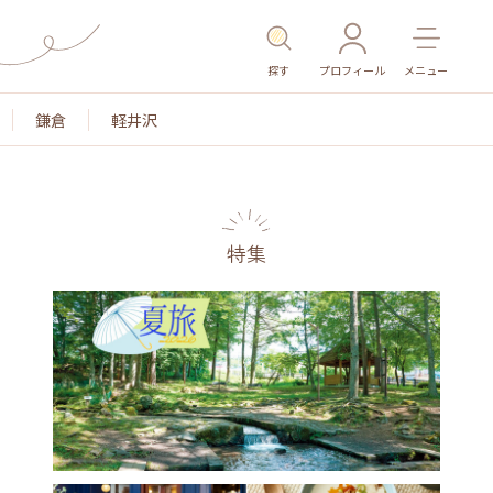
探す
プロフィール
メニュー
鎌倉
軽井沢
特集
名所・旧跡
温泉・スパ
その他施設
ごはん
カ