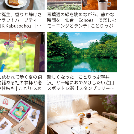
に誕生。香りと静けさ
青葉通の緑を眺めながら、静かな
クラフトハーブティー
時間を。仙台「Echoes」で楽しむ
 Kabutocho」 | こ
モーニングとランチ | ことりっぷ
に誘われて歩く夏の鎌
新しくなった「ことりっぷ軽井
由緒ある社の参拝と老
沢」と一緒におでかけしたい注目
甘味も | ことりっぷ
スポット13選【スタンプラリー開
催中】 | ことりっぷ