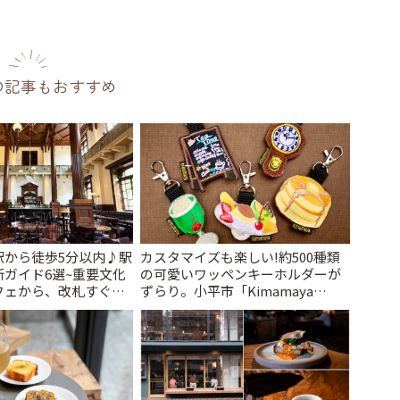
の記事もおすすめ
駅から徒歩5分以内♪駅
カスタマイズも楽しい!約500種類
ガイド6選~重要文化
の可愛いワッペンキーホルダーが
フェから、改札すぐの
ずらり。小平市「Kimamaya
で~ | ことりっぷ
T&K」 | ことりっぷ