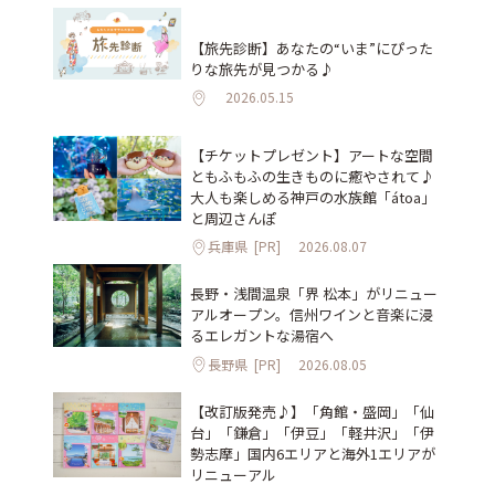
【旅先診断】あなたの“いま”にぴった
りな旅先が見つかる♪
2026.05.15
【チケットプレゼント】アートな空間
ともふもふの生きものに癒やされて♪
大人も楽しめる神戸の水族館「átoa」
と周辺さんぽ
兵庫県
[PR]
2026.08.07
長野・浅間温泉「界 松本」がリニュー
アルオープン。信州ワインと音楽に浸
るエレガントな湯宿へ
長野県
[PR]
2026.08.05
【改訂版発売♪】「角館・盛岡」「仙
台」「鎌倉」「伊豆」「軽井沢」「伊
勢志摩」国内6エリアと海外1エリアが
リニューアル