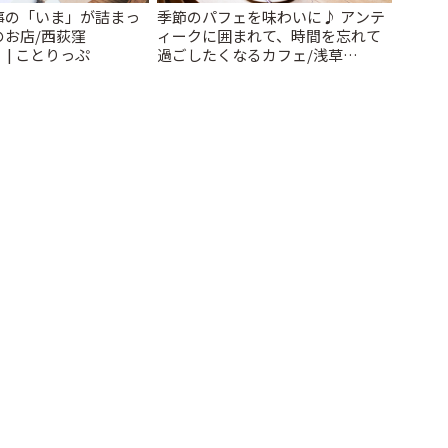
事の「いま」が詰まっ
季節のパフェを味わいに♪ アンテ
のお店/西荻窪
ィークに囲まれて、時間を忘れて
」 | ことりっぷ
過ごしたくなるカフェ/浅草
「annorum cafe」 | ことりっぷ