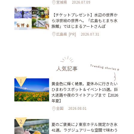
宮城県
2026.07.09
【チケットプレゼント】水辺の世界か
ら浮世絵の世界へ。「広島もとまち水
族館」ではじまるアートさんぽ
広島県
[PR]
2026.07.31
人気記事
1
黄金色に輝く絶景。夏休みに行きたい
ひまわりスポット＆イベント15選。巨
大迷路や夜のライトアップまで【2026
年夏】
全国
2026.08.01
2
夏のご褒美に♪東京ホテル限定かき氷
41選。ラグジュアリーな空間で味わう