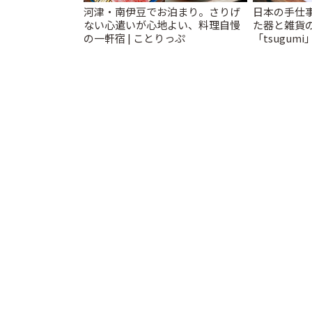
河津・南伊豆でお泊まり。さりげ
日本の手仕
ない心遣いが心地よい、料理自慢
た器と雑貨
の一軒宿 | ことりっぷ
「tsugumi