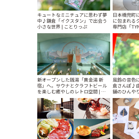
キュートなミニチュアに思わず夢
日本橋兜町
中♪鎌倉「イクスタン」で出会う
に包まれる
小さな世界 | ことりっぷ
専門店「TYNK
とりっぷ
新オープンした銭湯「黄金湯 新
風鈴の音色
宿」へ。サウナとクラフトビール
倉さんぽ♪
を楽しむ癒やしのレトロ空間 | こ
舗のひんやり
とりっぷ