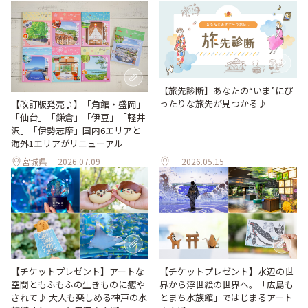
【旅先診断】あなたの“いま”にぴ
ったりな旅先が見つかる♪
【改訂版発売♪】「角館・盛岡」
「仙台」「鎌倉」「伊豆」「軽井
沢」「伊勢志摩」国内6エリアと
海外1エリアがリニューアル
宮城県
2026.07.09
2026.05.15
【チケットプレゼント】アートな
【チケットプレゼント】水辺の世
空間ともふもふの生きものに癒や
界から浮世絵の世界へ。「広島も
されて♪ 大人も楽しめる神戸の水
とまち水族館」ではじまるアート