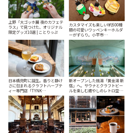
上野「大ゴッホ展 夜のカフェテ
カスタマイズも楽しい!約500種
ラス」で見つけた、オリジナル
類の可愛いワッペンキーホルダ
限定グッズ10選 | ことりっぷ
ーがずらり。小平市
「Kimamaya T&K」 | ことりっ
ぷ
日本橋兜町に誕生。香りと静け
新オープンした銭湯「黄金湯 新
さに包まれるクラフトハーブテ
宿」へ。サウナとクラフトビー
ィー専門店「TYNK
ルを楽しむ癒やしのレトロ空間
Kabutocho」 | ことりっぷ
| ことりっぷ