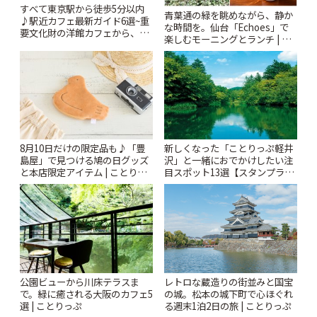
すべて東京駅から徒歩5分以内
青葉通の緑を眺めながら、静か
♪駅近カフェ最新ガイド6選~重
な時間を。仙台「Echoes」で
要文化財の洋館カフェから、改
楽しむモーニングとランチ | こ
札すぐのレトロ喫茶まで~ | こと
とりっぷ
りっぷ
8月10日だけの限定品も♪「豊
新しくなった「ことりっぷ軽井
島屋」で見つける鳩の日グッズ
沢」と一緒におでかけしたい注
と本店限定アイテム | ことりっ
目スポット13選【スタンプラリ
ぷ
ー開催中】 | ことりっぷ
公園ビューから川床テラスま
レトロな蔵造りの街並みと国宝
で。緑に癒される大阪のカフェ5
の城。松本の城下町で心ほぐれ
選 | ことりっぷ
る週末1泊2日の旅 | ことりっぷ