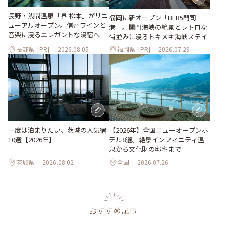
長野・浅間温泉「界 松本」がリニ
福岡に新オープン「BEB5門司
ューアルオープン。信州ワインと
港」。関門海峡の絶景とレトロな
音楽に浸るエレガントな湯宿へ
街並みに浸るトキメキ海峡ステイ
長野県
[PR]
2026.08.05
福岡県
[PR]
2026.07.29
一度は泊まりたい、茨城の人気宿
【2026年】全国ニューオープンホ
10選【2026年】
テル8選。絶景インフィニティ温
泉から文化財の邸宅まで
茨城県
2026.08.02
全国
2026.07.26
おすすめ記事