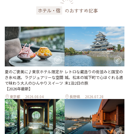
のおすすめ記事
ホテル・宿
夏のご褒美に♪東京ホテル限定か
レトロな蔵造りの街並みと国宝の
き氷41選。ラグジュアリーな空間
城。松本の城下町で心ほぐれる週
で味わう大人のひんやりスイーツ
末1泊2日の旅
【2026年最新】
東京都
2026.08.04
長野県
2026.07.28