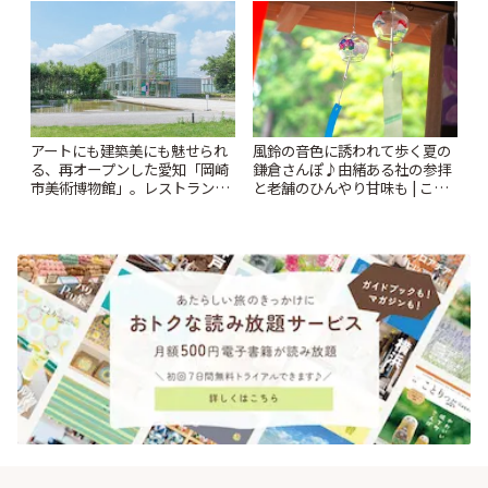
風鈴の音色に誘われて歩く夏の
アートにも建築美にも魅せられ
鎌倉さんぽ♪由緒ある社の参拝
る、再オープンした愛知「岡崎
と老舗のひんやり甘味も | こと
市美術博物館」。レストランや
りっぷ
ショップも充実 | ことりっぷ