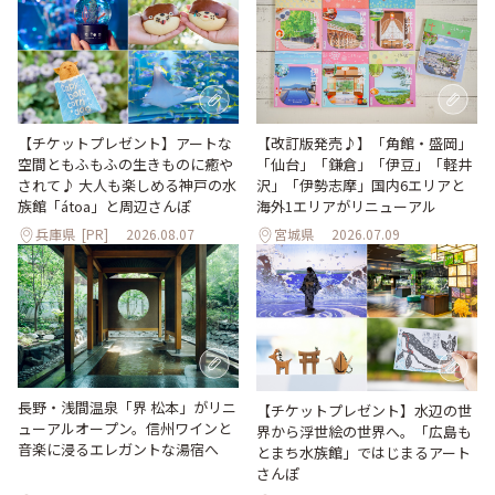
【改訂版発売♪】「角館・盛岡」
【チケットプレゼント】アートな
「仙台」「鎌倉」「伊豆」「軽井
空間ともふもふの生きものに癒や
沢」「伊勢志摩」国内6エリアと
されて♪ 大人も楽しめる神戸の水
海外1エリアがリニューアル
族館「átoa」と周辺さんぽ
兵庫県
[PR]
2026.08.07
宮城県
2026.07.09
長野・浅間温泉「界 松本」がリニ
【チケットプレゼント】水辺の世
ューアルオープン。信州ワインと
界から浮世絵の世界へ。「広島も
音楽に浸るエレガントな湯宿へ
とまち水族館」ではじまるアート
さんぽ