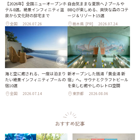
自由気ままな夏旅へ♪プールや
【2026年】全国ニューオープンホ
BBQが楽しめる、爽快な森のコテ
テル8選。絶景インフィニティ温
ージ＆リゾート15選
泉から文化財の邸宅まで
全国
2026.07.26
栃木県
[PR]
2026.07.24
海と空に癒される、一度は泊まり
新オープンした銭湯「黄金湯 新
たい絶景インフィニティプールの
宿」へ。サウナとクラフトビール
宿10選
を楽しむ癒やしのレトロ空間
全国
2026.07.14
東京都
2026.08.06
おすすめ記事