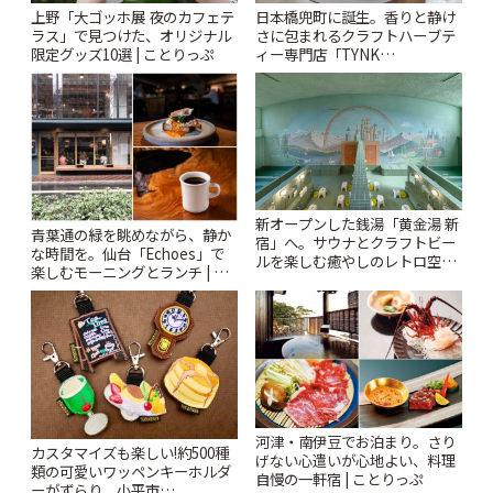
上野「大ゴッホ展 夜のカフェテ
日本橋兜町に誕生。香りと静け
ラス」で見つけた、オリジナル
さに包まれるクラフトハーブテ
限定グッズ10選 | ことりっぷ
ィー専門店「TYNK
Kabutocho」 | ことりっぷ
新オープンした銭湯「黄金湯 新
青葉通の緑を眺めながら、静か
宿」へ。サウナとクラフトビー
な時間を。仙台「Echoes」で
ルを楽しむ癒やしのレトロ空間
楽しむモーニングとランチ | こ
| ことりっぷ
とりっぷ
河津・南伊豆でお泊まり。さり
カスタマイズも楽しい!約500種
げない心遣いが心地よい、料理
類の可愛いワッペンキーホルダ
自慢の一軒宿 | ことりっぷ
ーがずらり。小平市