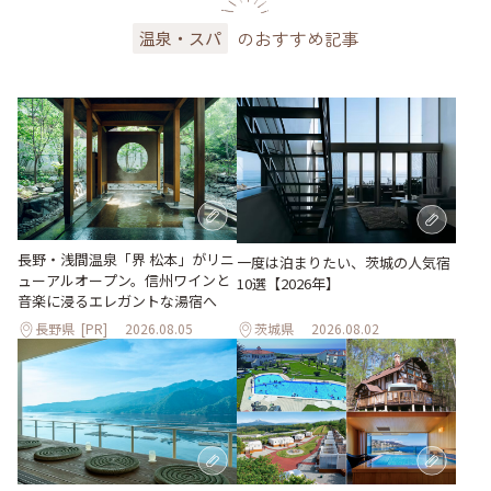
のおすすめ記事
温泉・スパ
長野・浅間温泉「界 松本」がリニ
一度は泊まりたい、茨城の人気宿
ューアルオープン。信州ワインと
10選【2026年】
音楽に浸るエレガントな湯宿へ
長野県
[PR]
2026.08.05
茨城県
2026.08.02