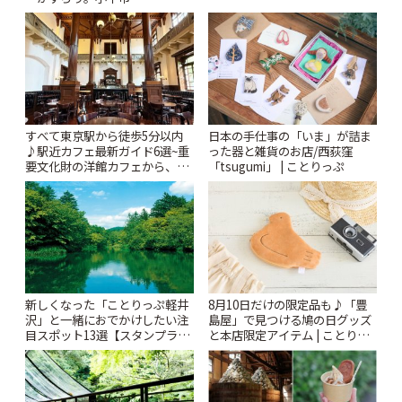
「Kimamaya T&K」 | ことりっ
ぷ
すべて東京駅から徒歩5分以内
日本の手仕事の「いま」が詰ま
♪駅近カフェ最新ガイド6選~重
った器と雑貨のお店/西荻窪
要文化財の洋館カフェから、改
「tsugumi」 | ことりっぷ
札すぐのレトロ喫茶まで~ | こと
りっぷ
新しくなった「ことりっぷ軽井
8月10日だけの限定品も♪「豊
沢」と一緒におでかけしたい注
島屋」で見つける鳩の日グッズ
目スポット13選【スタンプラリ
と本店限定アイテム | ことりっ
ー開催中】 | ことりっぷ
ぷ