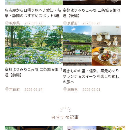
名古屋から日帰り旅へ♪愛知・岐
京都よりみちこみち 二条城＆御池
阜・静岡のおすすめスポット6選
通【後編】
岐阜県
2025.09.23
京都府
2026.06.20
京都よりみちこみち 二条城＆御池
焼きものの里・信楽、窯元めぐり
通【前編】
やランチ＆スイーツを楽しむ癒し
の旅へ
京都府
2026.06.14
滋賀県
2026.05.01
おすすめ記事