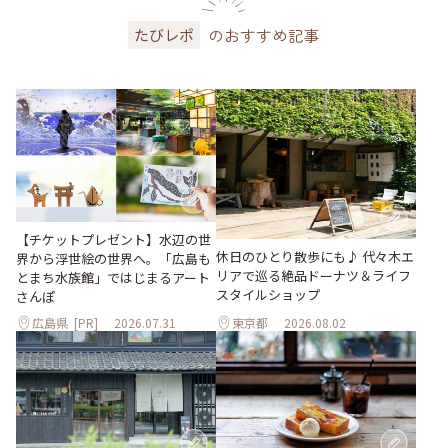
のおすすめ記事
たびレポ
【チケットプレゼント】水辺の世
休日のひとり散歩にも♪ 代々木エ
界から浮世絵の世界へ。「広島も
リアで巡る絶品ドーナツ＆ライフ
とまち水族館」ではじまるアート
スタイルショップ
さんぽ
広島県
[PR]
2026.07.31
東京都
2026.08.02