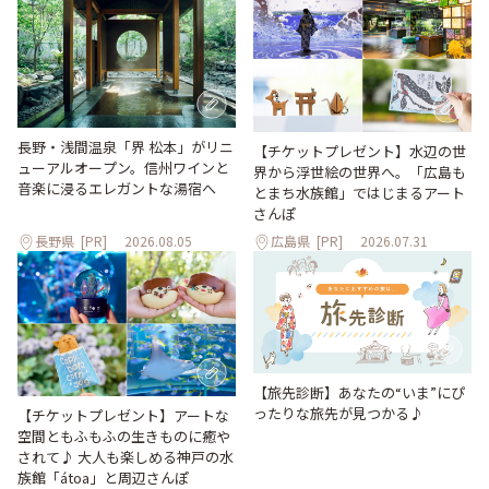
長野・浅間温泉「界 松本」がリニ
【チケットプレゼント】水辺の世
ューアルオープン。信州ワインと
界から浮世絵の世界へ。「広島も
音楽に浸るエレガントな湯宿へ
とまち水族館」ではじまるアート
さんぽ
長野県
[PR]
2026.08.05
広島県
[PR]
2026.07.31
【旅先診断】あなたの“いま”にぴ
ったりな旅先が見つかる♪
【チケットプレゼント】アートな
空間ともふもふの生きものに癒や
されて♪ 大人も楽しめる神戸の水
族館「átoa」と周辺さんぽ