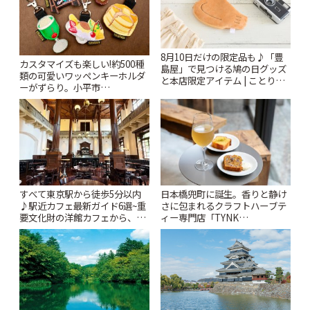
8月10日だけの限定品も♪「豊
カスタマイズも楽しい!約500種
島屋」で見つける鳩の日グッズ
類の可愛いワッペンキーホルダ
と本店限定アイテム | ことりっ
ーがずらり。小平市
ぷ
「Kimamaya T&K」 | ことりっ
ぷ
すべて東京駅から徒歩5分以内
日本橋兜町に誕生。香りと静け
♪駅近カフェ最新ガイド6選~重
さに包まれるクラフトハーブテ
要文化財の洋館カフェから、改
ィー専門店「TYNK
札すぐのレトロ喫茶まで~ | こと
Kabutocho」 | ことりっぷ
りっぷ