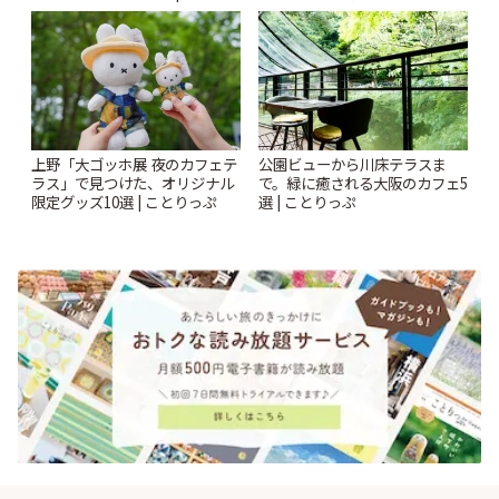
ぷ
| ことりっぷ
上野「大ゴッホ展 夜のカフェテ
公園ビューから川床テラスま
ラス」で見つけた、オリジナル
で。緑に癒される大阪のカフェ5
限定グッズ10選 | ことりっぷ
選 | ことりっぷ