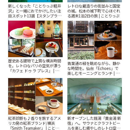
新しくなった「ことりっぷ軽井
レトロな蔵造りの街並みと国宝
沢」と一緒におでかけしたい注
の城。松本の城下町で心ほぐれ
目スポット13選【スタンプラリ
る週末1泊2日の旅 | ことりっぷ
ー開催中】 | ことりっぷ
歴史ある建物で上質な横浜時間
青葉通の緑を眺めながら、静か
を。レトロなパリの空気が漂う
な時間を。仙台「Echoes」で
「カフェ ドゥ ラ プレス」 | こと
楽しむモーニングとランチ | こ
りっぷ
とりっぷ
紅茶診断も♪香りを旅するアメ
新オープンした銭湯「黄金湯 新
リカ発の紅茶ブランド/横浜
宿」へ。サウナとクラフトビー
「Smith Teamaker」 | ことりっ
ルを楽しむ癒やしのレトロ空間