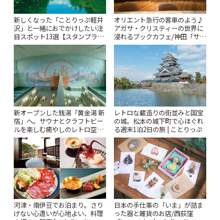
新しくなった「ことりっぷ軽井
オリエント急行の客車のよう♪
沢」と一緒におでかけしたい注
アガサ・クリスティーの世界に
目スポット13選【スタンプラリ
浸れるブックカフェ/神田「サロ
ー開催中】 | ことりっぷ
ンクリスティ」 | ことりっぷ
新オープンした銭湯「黄金湯 新
レトロな蔵造りの街並みと国宝
宿」へ。サウナとクラフトビー
の城。松本の城下町で心ほぐれ
ルを楽しむ癒やしのレトロ空間
る週末1泊2日の旅 | ことりっぷ
| ことりっぷ
河津・南伊豆でお泊まり。さり
日本の手仕事の「いま」が詰ま
げない心遣いが心地よい、料理
った器と雑貨のお店/西荻窪