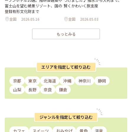
ープンホテル10選。隈研吾建築や
つけました♪ 撥水から大判まで、
富士山を望む絶景リゾート、国の
賢くかわいく旅支度
登録有形文化財まで
全国
2026.05.16
全国
2026.05.03
もっとみる
エリアを指定して絞り込む
京都
東京
北海道
沖縄
神奈川
静岡
山梨
長野
奈良
鎌倉
ジャンルを指定して絞り込む
カフェ
スイーツ
おみやげ
景色
温泉