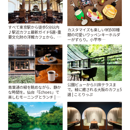
すべて東京駅から徒歩5分以内
カスタマイズも楽しい!約500種
♪駅近カフェ最新ガイド6選~重
類の可愛いワッペンキーホルダ
要文化財の洋館カフェから、改
ーがずらり。小平市
札すぐのレトロ喫茶まで~ | こと
「Kimamaya T&K」 | ことりっ
りっぷ
ぷ
公園ビューから川床テラスま
青葉通の緑を眺めながら、静か
で。緑に癒される大阪のカフェ5
な時間を。仙台「Echoes」で
選 | ことりっぷ
楽しむモーニングとランチ | こ
とりっぷ