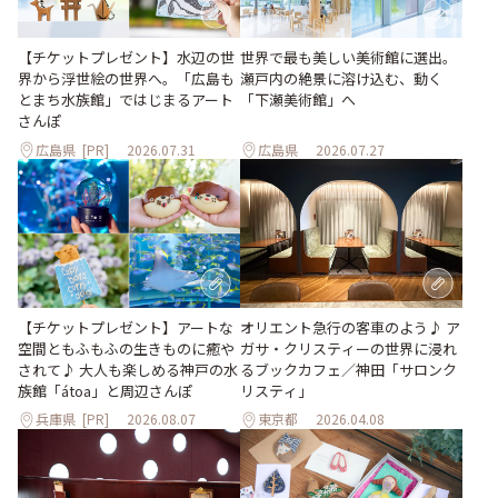
世界で最も美しい美術館に選出。
【チケットプレゼント】水辺の世
瀬戸内の絶景に溶け込む、動く
界から浮世絵の世界へ。「広島も
「下瀬美術館」へ
とまち水族館」ではじまるアート
さんぽ
広島県
[PR]
2026.07.31
広島県
2026.07.27
【チケットプレゼント】アートな
オリエント急行の客車のよう♪ ア
空間ともふもふの生きものに癒や
ガサ・クリスティーの世界に浸れ
されて♪ 大人も楽しめる神戸の水
るブックカフェ／神田「サロンク
族館「átoa」と周辺さんぽ
リスティ」
兵庫県
[PR]
2026.08.07
東京都
2026.04.08