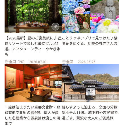
ことりっぷアプリで見つけた♪紫
【2026最新】夏のご褒美旅に♪ 星
陽花をめぐる、初夏の社寺さんぽ
野リゾートで楽しむ最旬グルメ5
選。アフタヌーンティーやかき氷
も
全国
[PR]
2026.07.01
全国
2026.06.26
一度は泊まりたい重要文化財・登
暮らすように泊まる、全国の分散
録有形文化財の宿9選。偉人が愛
型ホテル11選。城下町や古民家で
した名建築から源泉掛け流しの湯
過ごす、贅沢な大人のご褒美旅
まで