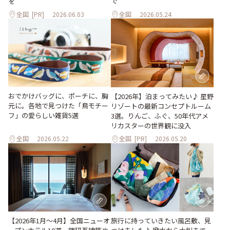
を
で
全国
[PR]
2026.06.03
全国
2026.05.24
おでかけバッグに、ポーチに、胸
【2026年】泊まってみたい♪ 星野
元に。各地で見つけた「鳥モチー
リゾートの最新コンセプトルーム
フ」の愛らしい雑貨5選
3選。りんご、ふぐ、50年代アメ
リカスターの世界観に没入
全国
2026.05.22
全国
[PR]
2026.05.20
【2026年1月～4月】全国ニューオ
旅行に持っていきたい風呂敷、見