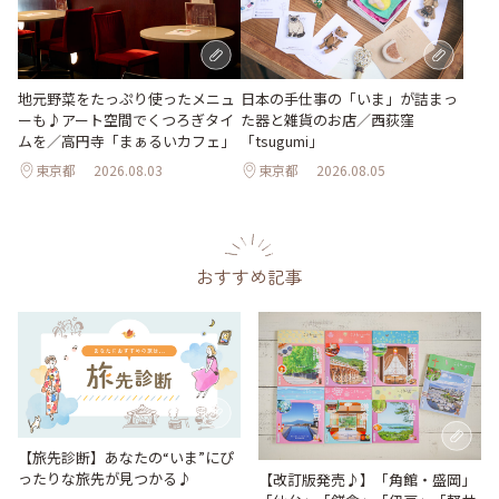
地元野菜をたっぷり使ったメニュ
日本の手仕事の「いま」が詰まっ
ーも♪アート空間でくつろぎタイ
た器と雑貨のお店／西荻窪
ムを／高円寺「まぁるいカフェ」
「tsugumi」
東京都
2026.08.03
東京都
2026.08.05
おすすめ記事
【旅先診断】あなたの“いま”にぴ
ったりな旅先が見つかる♪
【改訂版発売♪】「角館・盛岡」