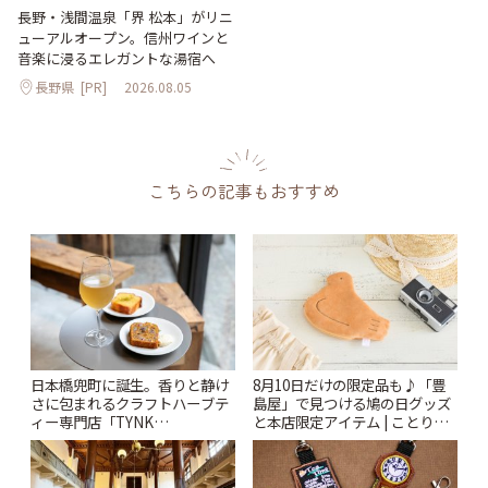
長野・浅間温泉「界 松本」がリニ
ューアルオープン。信州ワインと
音楽に浸るエレガントな湯宿へ
長野県
[PR]
2026.08.05
こちらの記事もおすすめ
日本橋兜町に誕生。香りと静け
8月10日だけの限定品も♪「豊
さに包まれるクラフトハーブテ
島屋」で見つける鳩の日グッズ
ィー専門店「TYNK
と本店限定アイテム | ことりっ
Kabutocho」 | ことりっぷ
ぷ