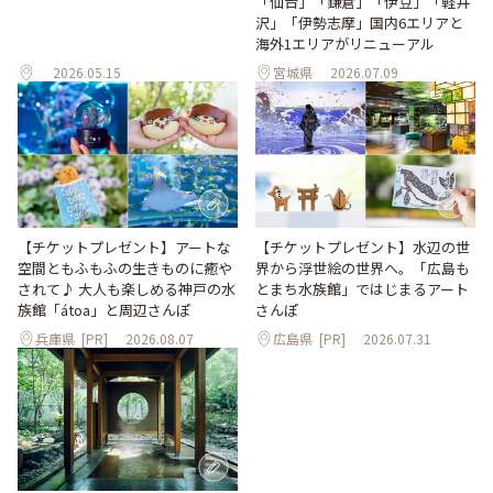
「仙台」「鎌倉」「伊豆」「軽井
沢」「伊勢志摩」国内6エリアと
海外1エリアがリニューアル
2026.05.15
宮城県
2026.07.09
【チケットプレゼント】アートな
【チケットプレゼント】水辺の世
空間ともふもふの生きものに癒や
界から浮世絵の世界へ。「広島も
されて♪ 大人も楽しめる神戸の水
とまち水族館」ではじまるアート
族館「átoa」と周辺さんぽ
さんぽ
兵庫県
[PR]
2026.08.07
広島県
[PR]
2026.07.31