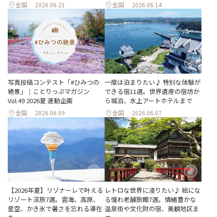
全国
2026.06.21
全国
2026.06.14
写真投稿コンテスト「#ひみつの
一度は泊まりたい♪ 特別な体験が
絶景」｜ことりっぷマガジン
できる宿11選。世界遺産の宿坊か
Vol.49 2026夏 連動企画
ら城泊、水上アートホテルまで
全国
2026.06.09
全国
2026.06.07
【2026年夏】リゾナーレで叶える
レトロな世界に浸りたい♪ 絵にな
リゾート涼旅7選。雲海、高原、
る憧れ老舗旅館7選。情緒豊かな
星空、かき氷で暑さを忘れる滞在
温泉街や文化財の宿、美観地区ま